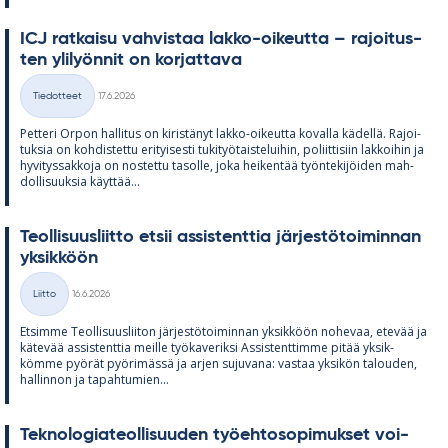
ICJ rat­kaisu vah­vis­taa lakko-oi­keutta – ra­joi­tus­
ten yli­lyön­nit on kor­jat­tava
Kirjoitettu
Tiedotteet
17.6.2026
Kategoriat
Pet­teri Or­pon hal­li­tus on ki­ris­tä­nyt lakko-oi­keutta ko­valla kä­dellä. Ra­joi­
tuk­sia on koh­dis­tettu eri­tyi­sesti tu­ki­työ­tais­te­lui­hin, po­liit­ti­siin lak­koi­hin ja
hy­vi­tys­sak­koja on nos­tettu ta­solle, joka hei­ken­tää työn­te­ki­jöi­den mah­
dol­li­suuk­sia käyt­tää...
Teol­li­suus­liitto et­sii as­sis­tent­tia jär­jes­tö­toi­min­nan
yk­sik­köön
Kirjoitettu
Liitto
16.6.2026
Kategoriat
Et­simme Teol­li­suus­lii­ton jär­jes­tö­toi­min­nan yk­sik­köön no­he­vaa, ete­vää ja
kä­te­vää as­sis­tent­tia meille työ­ka­ve­riksi As­sis­tent­timme pi­tää yk­sik­
kömme pyö­rät pyö­ri­mässä ja ar­jen su­ju­vana: vas­taa yk­si­kön ta­lou­den,
hal­lin­non ja ta­pah­tu­mien...
Tek­no­lo­gia­teol­li­suu­den työ­eh­to­so­pi­muk­set voi­