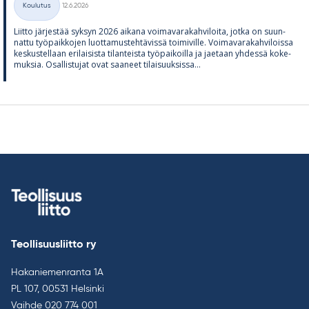
Koulutus
12.6.2026
Kategoriat
Liitto jär­jes­tää syk­syn 2026 ai­kana voi­ma­va­ra­kah­vi­loita, jotka on suun­
nattu työ­paik­ko­jen luot­ta­mus­teh­tä­vissä toi­mi­ville. Voi­ma­va­ra­kah­vi­loissa
kes­kus­tel­laan eri­lai­sista ti­lan­teista työ­pai­koilla ja jae­taan yh­dessä ko­ke­
muk­sia. Osal­lis­tu­jat ovat saa­neet ti­lai­suuk­sissa...
Teollisuusliitto ry
Hakaniemenranta 1A
PL 107, 00531 Helsinki
Vaihde
020 774 001