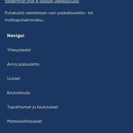
tarkemmat ajat A-kassan verkkosivuilla
Puheluista veloitetaan vain paikallisverkko- tai
matkapuhelinmaksu.
Navigoi
Yhteystiedot
Anna palautetta
Uutiset
Kouluttaudu
Tapahtumat ja koulutukset
Materiaalitilaukset