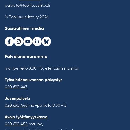
palaute@teollisuusliitto.fi
© Teollisuusliitto ry 2026
Sosiaalinen media
Facebook
Instagram
Youtube
LinkedIn
Bluesky
Palvelunumeromme
ma–pe kello 8.30–15, ellei toisin mainita
Työsuhdeneuvonnan päivystys
020 690 447
Jäsenpalvelu
020 690 446
ma–pe kello 8.30–12
Avoin työttömyyskassa
020 690 455
ma–pe,