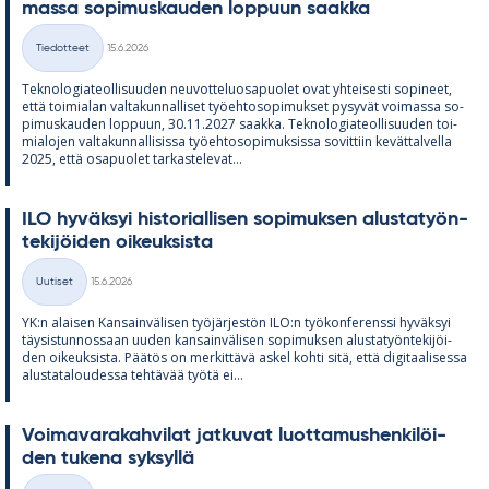
massa so­pi­mus­kau­den lop­puun saakka
Kirjoitettu
Tiedotteet
15.6.2026
Kategoriat
Tek­no­lo­gia­teol­li­suu­den neu­vot­te­luos­a­puo­let ovat yh­tei­sesti so­pi­neet,
että toi­mia­lan val­ta­kun­nal­li­set työ­eh­to­so­pi­muk­set py­sy­vät voi­massa so­
pi­mus­kau­den lop­puun, 30.11.2027 saakka. Tek­no­lo­gia­teol­li­suu­den toi­
mia­lo­jen val­ta­kun­nal­li­sissa työ­eh­to­so­pi­muk­sissa so­vit­tiin ke­vät­tal­vella
2025, että os­a­puo­let tar­kas­te­le­vat...
ILO hy­väk­syi his­to­rial­li­sen so­pi­muk­sen alus­ta­työn­
te­ki­jöi­den oi­keuk­sista
Kirjoitettu
Uutiset
15.6.2026
Kategoriat
YK:n alai­sen Kan­sain­vä­li­sen työ­jär­jes­tön ILO:n työ­kon­fe­renssi hy­väk­syi
täy­sis­tun­nos­saan uu­den kan­sain­vä­li­sen so­pi­muk­sen alus­ta­työn­te­ki­jöi­
den oi­keuk­sista. Pää­tös on mer­kit­tävä as­kel kohti sitä, että di­gi­taa­li­sessa
alus­ta­ta­lou­dessa teh­tä­vää työtä ei...
Voi­ma­va­ra­kah­vi­lat jat­ku­vat luot­ta­mus­hen­ki­löi­
den tu­kena syk­syllä
Kirjoitettu