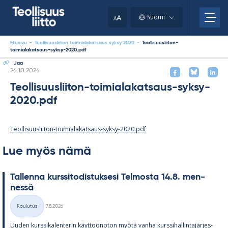
Skip
your
to
A
Suomi
A
content
clipboard.)
Etusivu
-
Teollisuusliiton toimialakatsaus syksy 2020
-
Teollisuusliiton-
toimialakatsaus-syksy-2020.pdf
Jaa
Kirjoitettu
24.10.2024
Teollisuusliiton-toimialakatsaus-syksy-
2020.pdf
Teollisuusliiton-toimialakatsaus-syksy-2020.pdf
Lue myös nämä
Tal­lenna kurs­si­to­dis­tuk­sesi Tel­mosta 14.8. men­
nessä
Kirjoitettu
Koulutus
7.8.2026
Kategoriat
Uu­den kurs­si­ka­len­te­rin käyt­töö­no­ton myötä vanha kurs­si­hal­lin­ta­jär­jes­