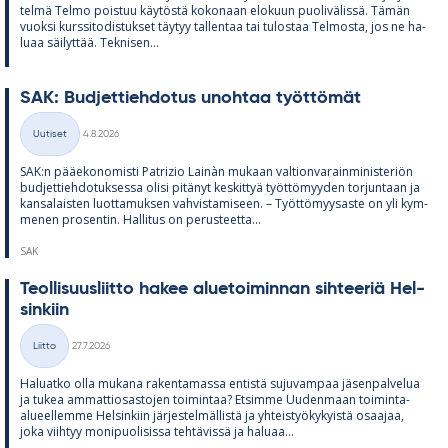
telmä Telmo pois­tuu käy­töstä ko­ko­naan elo­kuun puo­li­vä­lissä. Tä­män
vuoksi kurs­si­to­dis­tuk­set täy­tyy tal­len­taa tai tu­los­taa Tel­mosta, jos ne ha­
luaa säi­lyt­tää. Tek­ni­sen...
SAK: Bud­jet­tieh­do­tus unoh­taa työt­tö­mät
Kirjoitettu
Uutiset
4.8.2026
Kategoriat
SAK:n pää­e­ko­no­misti Pat­rizio Lainàn mu­kaan val­tion­va­rain­mi­nis­te­riön
bud­jet­tieh­do­tuk­sessa olisi pi­tä­nyt kes­kit­tyä työt­tö­myy­den tor­jun­taan ja
kan­sa­lais­ten luot­ta­muk­sen vah­vis­ta­mi­seen. – Työt­tö­myy­saste on yli kym­
me­nen pro­sen­tin. Hal­li­tus on pe­rus­teetta...
SAK
Teol­li­suus­liitto ha­kee alue­toi­min­nan sih­tee­riä Hel­
sin­kiin
Kirjoitettu
Liitto
27.7.2026
Kategoriat
Ha­luatko olla mu­kana ra­ken­ta­massa en­tistä su­ju­vam­paa jä­sen­pal­ve­lua
ja tu­kea am­mat­tio­sas­to­jen toi­min­taa? Et­simme Uu­den­maan toi­minta-
alu­eel­lemme Hel­sin­kiin jär­jes­tel­mäl­listä ja yh­teis­työ­ky­kyistä osaa­jaa,
joka viih­tyy mo­ni­puo­li­sissa teh­tä­vissä ja ha­luaa...