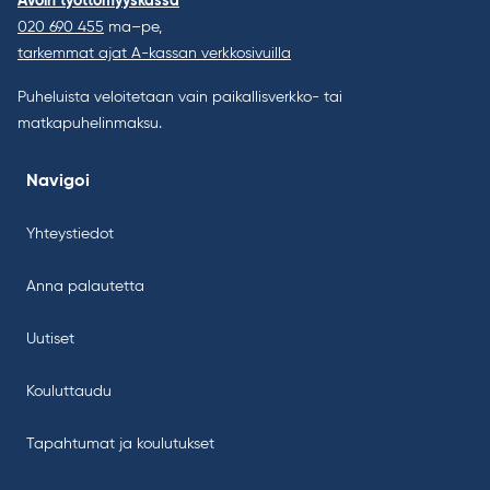
Avoin työttömyyskassa
020 690 455
ma–pe,
tarkemmat ajat A-kassan verkkosivuilla
Puheluista veloitetaan vain paikallisverkko- tai
matkapuhelinmaksu.
Navigoi
Yhteystiedot
Anna palautetta
Uutiset
Kouluttaudu
Tapahtumat ja koulutukset