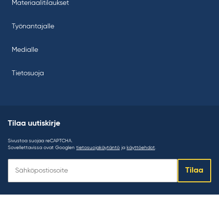
Materiaalitilaukset
Työnantajalle
Medialle
Tietosuoja
Tilaa uutiskirje
Sivustoa suojaa reCAPTCHA.
Sovellettavissa ovat Googlen
tietosuojakäytäntö
ja
käyttöehdot
.
Tilaa
Tilaa
uutiskirje: