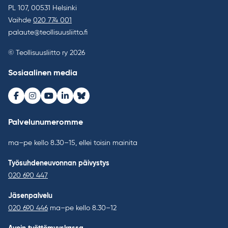
PL 107, 00531 Helsinki
Vaihde
020 774 001
palaute@teollisuusliitto.fi
© Teollisuusliitto ry 2026
Sosiaalinen media
Facebook
Instagram
Youtube
LinkedIn
Bluesky
Palvelunumeromme
ma–pe kello 8.30–15, ellei toisin mainita
Työsuhdeneuvonnan päivystys
020 690 447
Jäsenpalvelu
020 690 446
ma–pe kello 8.30–12