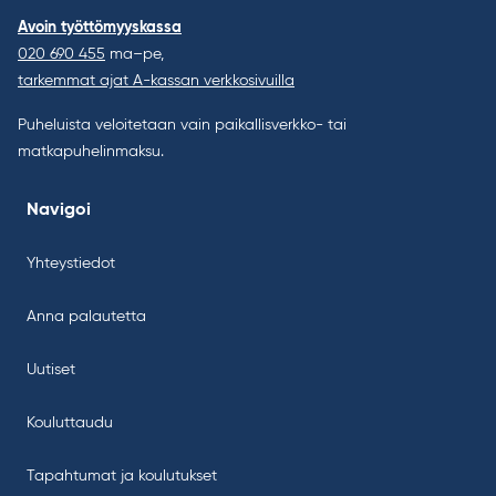
Avoin työttömyyskassa
020 690 455
ma–pe,
tarkemmat ajat A-kassan verkkosivuilla
Puheluista veloitetaan vain paikallisverkko- tai
matkapuhelinmaksu.
Navigoi
Yhteystiedot
Anna palautetta
Uutiset
Kouluttaudu
Tapahtumat ja koulutukset