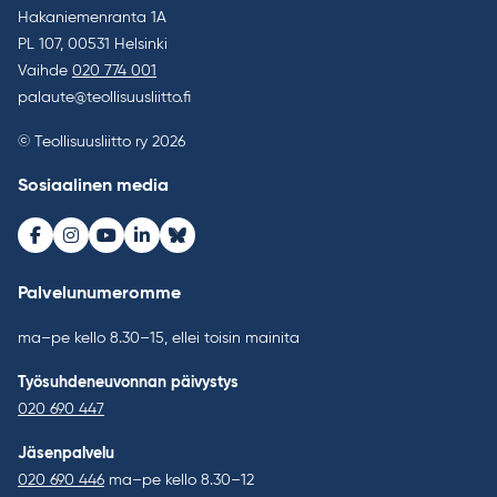
Hakaniemenranta 1A
PL 107, 00531 Helsinki
Vaihde
020 774 001
palaute@teollisuusliitto.fi
© Teollisuusliitto ry 2026
Sosiaalinen media
Facebook
Instagram
Youtube
LinkedIn
Bluesky
Palvelunumeromme
ma–pe kello 8.30–15, ellei toisin mainita
Työsuhdeneuvonnan päivystys
020 690 447
Jäsenpalvelu
020 690 446
ma–pe kello 8.30–12