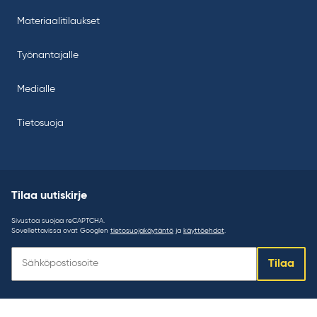
Materiaalitilaukset
Työnantajalle
Medialle
Tietosuoja
Tilaa uutiskirje
Sivustoa suojaa reCAPTCHA.
Sovellettavissa ovat Googlen
tietosuojakäytäntö
ja
käyttöehdot
.
Tilaa
Tilaa
uutiskirje: