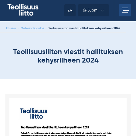
Skip
your
to
A
Suomi
A
content
clipboard.)
Etusivu
-
Materiaalipankki
-
Teollisuusliiton viestit hallituksen kehysriiheen 2024
Teollisuusliiton viestit hallituksen
kehysriiheen 2024