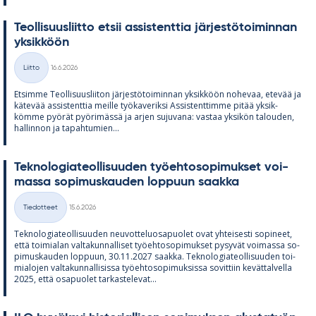
Teol­li­suus­liitto et­sii as­sis­tent­tia jär­jes­tö­toi­min­nan
yk­sik­köön
Kirjoitettu
Liitto
16.6.2026
Kategoriat
Et­simme Teol­li­suus­lii­ton jär­jes­tö­toi­min­nan yk­sik­köön no­he­vaa, ete­vää ja
kä­te­vää as­sis­tent­tia meille työ­ka­ve­riksi As­sis­tent­timme pi­tää yk­sik­
kömme pyö­rät pyö­ri­mässä ja ar­jen su­ju­vana: vas­taa yk­si­kön ta­lou­den,
hal­lin­non ja ta­pah­tu­mien...
Tek­no­lo­gia­teol­li­suu­den työ­eh­to­so­pi­muk­set voi­
massa so­pi­mus­kau­den lop­puun saakka
Kirjoitettu
Tiedotteet
15.6.2026
Kategoriat
Tek­no­lo­gia­teol­li­suu­den neu­vot­te­luos­a­puo­let ovat yh­tei­sesti so­pi­neet,
että toi­mia­lan val­ta­kun­nal­li­set työ­eh­to­so­pi­muk­set py­sy­vät voi­massa so­
pi­mus­kau­den lop­puun, 30.11.2027 saakka. Tek­no­lo­gia­teol­li­suu­den toi­
mia­lo­jen val­ta­kun­nal­li­sissa työ­eh­to­so­pi­muk­sissa so­vit­tiin ke­vät­tal­vella
2025, että os­a­puo­let tar­kas­te­le­vat...