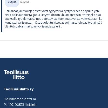
Uutiset
12.6.2026
Kategoriat
Pal­kan­saa­ja­kes­kus­jär­jes­töt ovat tyy­ty­väi­siä syn­ty­nee­seen so­puun yh­tei­
sistä pe­li­sään­nöistä, jotka liit­ty­vät droo­niuh­ka­ti­lan­tei­siin. Yh­tei­sellä suo­
si­tuk­sella työ­elä­mässä nou­da­tet­ta­vista toi­min­ta­ta­voista vah­vis­te­taan ko­
ko­nais­tur­val­li­suutta. – Os­a­puo­let tul­kit­se­vat voi­massa ole­vaa työ­lain­sää­
dän­töä pal­kan­mak­su­vel­vol­li­suu­desta eri...
Teollisuusliitto ry
Hakaniemenranta 1A
PL 107, 00531 Helsinki