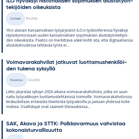
ILO hy­väk­syi his­to­rial­li­sen so­pi­muk­sen alus­ta­työn­
te­ki­jöi­den oi­keuk­sista
Kirjoitettu
Uutiset
15.6.2026
Kategoriat
YK:n alai­sen Kan­sain­vä­li­sen työ­jär­jes­tön ILO:n työ­kon­fe­renssi hy­väk­syi
täy­sis­tun­nos­saan uu­den kan­sain­vä­li­sen so­pi­muk­sen alus­ta­työn­te­ki­jöi­
den oi­keuk­sista. Pää­tös on mer­kit­tävä as­kel kohti sitä, että di­gi­taa­li­sessa
alus­ta­ta­lou­dessa teh­tä­vää työtä ei...
Voi­ma­va­ra­kah­vi­lat jat­ku­vat luot­ta­mus­hen­ki­löi­
den tu­kena syk­syllä
Kirjoitettu
Koulutus
12.6.2026
Kategoriat
Liitto jär­jes­tää syk­syn 2026 ai­kana voi­ma­va­ra­kah­vi­loita, jotka on suun­
nattu työ­paik­ko­jen luot­ta­mus­teh­tä­vissä toi­mi­ville. Voi­ma­va­ra­kah­vi­loissa
kes­kus­tel­laan eri­lai­sista ti­lan­teista työ­pai­koilla ja jae­taan yh­dessä ko­ke­
muk­sia. Osal­lis­tu­jat ovat saa­neet ti­lai­suuk­sissa...
SAK, Akava ja STTK: Palk­ka­var­muus vah­vis­taa
ko­ko­nais­tur­val­li­suutta
Kirjoitettu