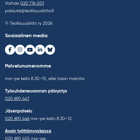
Vaihde
020 774 001
palaute@teollisuusliitto.fi
© Teollisuusliitto ry 2026
Sosiaalinen media
Facebook
Instagram
Youtube
LinkedIn
Bluesky
Palvelunumeromme
ma–pe kello 8.30–15, ellei toisin mainita
Työsuhdeneuvonnan päivystys
020 690 447
Jäsenpalvelu
020 690 446
ma–pe kello 8.30–12
Avoin työttömyyskassa
020 690 455
ma–pe,