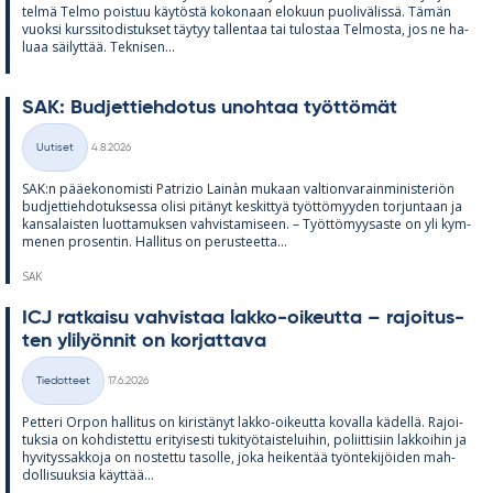
telmä Telmo pois­tuu käy­töstä ko­ko­naan elo­kuun puo­li­vä­lissä. Tä­män
vuoksi kurs­si­to­dis­tuk­set täy­tyy tal­len­taa tai tu­los­taa Tel­mosta, jos ne ha­
luaa säi­lyt­tää. Tek­ni­sen...
SAK: Bud­jet­tieh­do­tus unoh­taa työt­tö­mät
Kirjoitettu
Uutiset
4.8.2026
Kategoriat
SAK:n pää­e­ko­no­misti Pat­rizio Lainàn mu­kaan val­tion­va­rain­mi­nis­te­riön
bud­jet­tieh­do­tuk­sessa olisi pi­tä­nyt kes­kit­tyä työt­tö­myy­den tor­jun­taan ja
kan­sa­lais­ten luot­ta­muk­sen vah­vis­ta­mi­seen. – Työt­tö­myy­saste on yli kym­
me­nen pro­sen­tin. Hal­li­tus on pe­rus­teetta...
SAK
ICJ rat­kaisu vah­vis­taa lakko-oi­keutta – ra­joi­tus­
ten yli­lyön­nit on kor­jat­tava
Kirjoitettu
Tiedotteet
17.6.2026
Kategoriat
Pet­teri Or­pon hal­li­tus on ki­ris­tä­nyt lakko-oi­keutta ko­valla kä­dellä. Ra­joi­
tuk­sia on koh­dis­tettu eri­tyi­sesti tu­ki­työ­tais­te­lui­hin, po­liit­ti­siin lak­koi­hin ja
hy­vi­tys­sak­koja on nos­tettu ta­solle, joka hei­ken­tää työn­te­ki­jöi­den mah­
dol­li­suuk­sia käyt­tää...