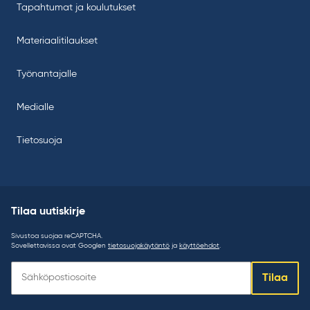
Tapahtumat ja koulutukset
Materiaalitilaukset
Työnantajalle
Medialle
Tietosuoja
Tilaa uutiskirje
Sivustoa suojaa reCAPTCHA.
Sovellettavissa ovat Googlen
tietosuojakäytäntö
ja
käyttöehdot
.
Tilaa
Tilaa
uutiskirje: