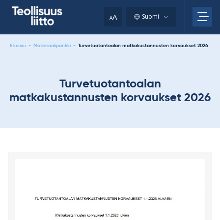
Skip
your
to
A
Suomi
A
content
clipboard.)
Etusivu
-
Materiaalipankki
-
Turvetuotantoalan matkakustannusten korvaukset 2026
Turvetuotantoalan
matkakustannusten korvaukset 2026