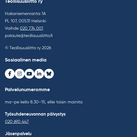
Teollisuusliitto ry
Hakaniemenranta 1A
PL 107, 00531 Helsinki
Vaihde
020 774 001
palaute@teollisuusliitto.fi
© Teollisuusliitto ry 2026
Sosiaalinen media
Facebook
Instagram
Youtube
LinkedIn
Bluesky
Palvelunumeromme
ma–pe kello 8.30–15, ellei toisin mainita
Työsuhdeneuvonnan päivystys
020 690 447
Jäsenpalvelu