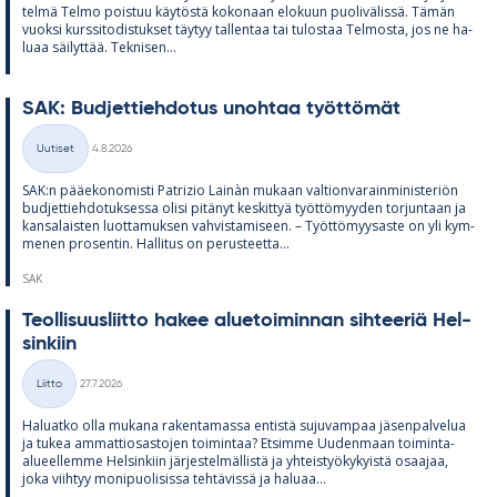
telmä Telmo pois­tuu käy­töstä ko­ko­naan elo­kuun puo­li­vä­lissä. Tä­män
vuoksi kurs­si­to­dis­tuk­set täy­tyy tal­len­taa tai tu­los­taa Tel­mosta, jos ne ha­
luaa säi­lyt­tää. Tek­ni­sen...
SAK: Bud­jet­tieh­do­tus unoh­taa työt­tö­mät
Kirjoitettu
Uutiset
4.8.2026
Kategoriat
SAK:n pää­e­ko­no­misti Pat­rizio Lainàn mu­kaan val­tion­va­rain­mi­nis­te­riön
bud­jet­tieh­do­tuk­sessa olisi pi­tä­nyt kes­kit­tyä työt­tö­myy­den tor­jun­taan ja
kan­sa­lais­ten luot­ta­muk­sen vah­vis­ta­mi­seen. – Työt­tö­myy­saste on yli kym­
me­nen pro­sen­tin. Hal­li­tus on pe­rus­teetta...
SAK
Teol­li­suus­liitto ha­kee alue­toi­min­nan sih­tee­riä Hel­
sin­kiin
Kirjoitettu
Liitto
27.7.2026
Kategoriat
Ha­luatko olla mu­kana ra­ken­ta­massa en­tistä su­ju­vam­paa jä­sen­pal­ve­lua
ja tu­kea am­mat­tio­sas­to­jen toi­min­taa? Et­simme Uu­den­maan toi­minta-
alu­eel­lemme Hel­sin­kiin jär­jes­tel­mäl­listä ja yh­teis­työ­ky­kyistä osaa­jaa,
joka viih­tyy mo­ni­puo­li­sissa teh­tä­vissä ja ha­luaa...