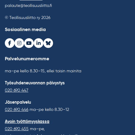
palaute@teollisuusliitto.fi
© Teollisuusliitto ry 2026
Sosiaalinen media
Facebook
Instagram
Youtube
LinkedIn
Bluesky
Palvelunumeromme
ma–pe kello 8.30–15, ellei toisin mainita
Työsuhdeneuvonnan päivystys
020 690 447
Jäsenpalvelu
020 690 446
ma–pe kello 8.30–12
Avoin työttömyyskassa
020 690 455
ma–pe,