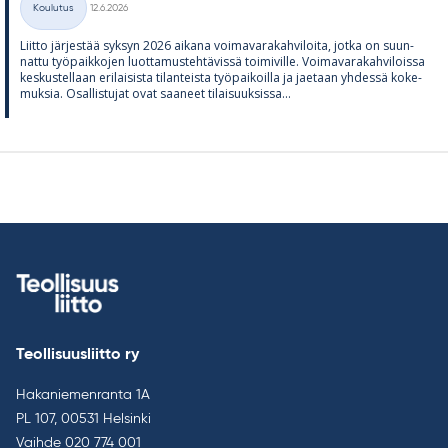
Koulutus
12.6.2026
Kategoriat
Liitto jär­jes­tää syk­syn 2026 ai­kana voi­ma­va­ra­kah­vi­loita, jotka on suun­
nattu työ­paik­ko­jen luot­ta­mus­teh­tä­vissä toi­mi­ville. Voi­ma­va­ra­kah­vi­loissa
kes­kus­tel­laan eri­lai­sista ti­lan­teista työ­pai­koilla ja jae­taan yh­dessä ko­ke­
muk­sia. Osal­lis­tu­jat ovat saa­neet ti­lai­suuk­sissa...
Teollisuusliitto ry
Hakaniemenranta 1A
PL 107, 00531 Helsinki
Vaihde
020 774 001