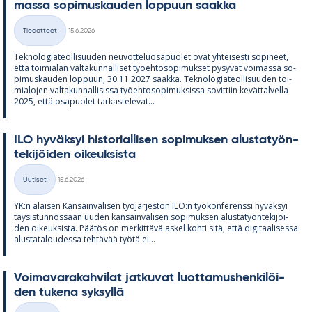
massa so­pi­mus­kau­den lop­puun saakka
Kirjoitettu
Tiedotteet
15.6.2026
Kategoriat
Tek­no­lo­gia­teol­li­suu­den neu­vot­te­luos­a­puo­let ovat yh­tei­sesti so­pi­neet,
että toi­mia­lan val­ta­kun­nal­li­set työ­eh­to­so­pi­muk­set py­sy­vät voi­massa so­
pi­mus­kau­den lop­puun, 30.11.2027 saakka. Tek­no­lo­gia­teol­li­suu­den toi­
mia­lo­jen val­ta­kun­nal­li­sissa työ­eh­to­so­pi­muk­sissa so­vit­tiin ke­vät­tal­vella
2025, että os­a­puo­let tar­kas­te­le­vat...
ILO hy­väk­syi his­to­rial­li­sen so­pi­muk­sen alus­ta­työn­
te­ki­jöi­den oi­keuk­sista
Kirjoitettu
Uutiset
15.6.2026
Kategoriat
YK:n alai­sen Kan­sain­vä­li­sen työ­jär­jes­tön ILO:n työ­kon­fe­renssi hy­väk­syi
täy­sis­tun­nos­saan uu­den kan­sain­vä­li­sen so­pi­muk­sen alus­ta­työn­te­ki­jöi­
den oi­keuk­sista. Pää­tös on mer­kit­tävä as­kel kohti sitä, että di­gi­taa­li­sessa
alus­ta­ta­lou­dessa teh­tä­vää työtä ei...
Voi­ma­va­ra­kah­vi­lat jat­ku­vat luot­ta­mus­hen­ki­löi­
den tu­kena syk­syllä
Kirjoitettu