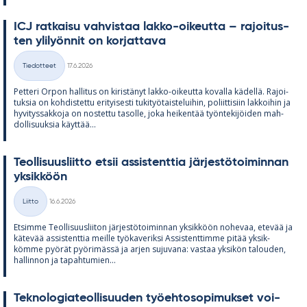
ICJ rat­kaisu vah­vis­taa lakko-oi­keutta – ra­joi­tus­
ten yli­lyön­nit on kor­jat­tava
Kirjoitettu
Tiedotteet
17.6.2026
Kategoriat
Pet­teri Or­pon hal­li­tus on ki­ris­tä­nyt lakko-oi­keutta ko­valla kä­dellä. Ra­joi­
tuk­sia on koh­dis­tettu eri­tyi­sesti tu­ki­työ­tais­te­lui­hin, po­liit­ti­siin lak­koi­hin ja
hy­vi­tys­sak­koja on nos­tettu ta­solle, joka hei­ken­tää työn­te­ki­jöi­den mah­
dol­li­suuk­sia käyt­tää...
Teol­li­suus­liitto et­sii as­sis­tent­tia jär­jes­tö­toi­min­nan
yk­sik­köön
Kirjoitettu
Liitto
16.6.2026
Kategoriat
Et­simme Teol­li­suus­lii­ton jär­jes­tö­toi­min­nan yk­sik­köön no­he­vaa, ete­vää ja
kä­te­vää as­sis­tent­tia meille työ­ka­ve­riksi As­sis­tent­timme pi­tää yk­sik­
kömme pyö­rät pyö­ri­mässä ja ar­jen su­ju­vana: vas­taa yk­si­kön ta­lou­den,
hal­lin­non ja ta­pah­tu­mien...
Tek­no­lo­gia­teol­li­suu­den työ­eh­to­so­pi­muk­set voi­