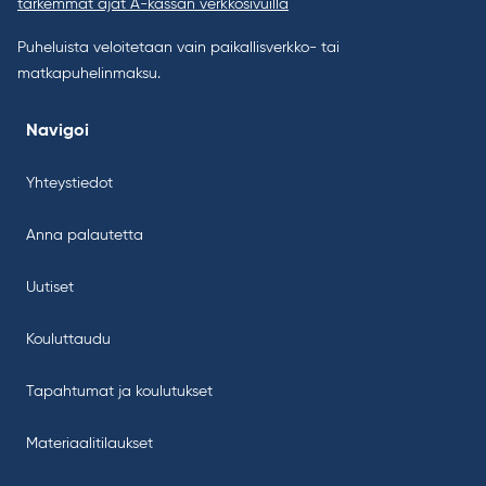
tarkemmat ajat A-kassan verkkosivuilla
Puheluista veloitetaan vain paikallisverkko- tai
matkapuhelinmaksu.
Navigoi
Yhteystiedot
Anna palautetta
Uutiset
Kouluttaudu
Tapahtumat ja koulutukset
Materiaalitilaukset