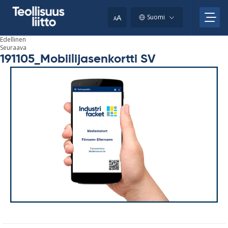
Skip
your
to
A
Suomi
A
content
clipboard.)
Edellinen
Seuraava
191105_Mobiilijasenkortti SV