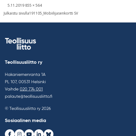
Kirjoitettu
Täysikokoinen
5.11.2019
855 × 564
kuva
Artikkelien
Julkaistu sivulla
191105_Mobiilijasenkortti SV
selaus
Teollisuusliitto ry
Hakaniemenranta 1A
PL 107, 00531 Helsinki
Vaihde
020 774 001
palaute@teollisuusliitto.fi
© Teollisuusliitto ry 2026
Sosiaalinen media