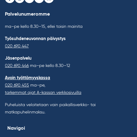
Facebook
Instagram
Youtube
LinkedIn
Bluesky
Palvelunumeromme
ma–pe kello 8.30–15, ellei toisin mainita
Työsuhdeneuvonnan päivystys
020 690 447
Jäsenpalvelu
020 690 446
ma–pe kello 8.30–12
Avoin työttömyyskassa
020 690 455
ma–pe,
tarkemmat ajat A-kassan verkkosivuilla
Puheluista veloitetaan vain paikallisverkko- tai
matkapuhelinmaksu.
Navigoi