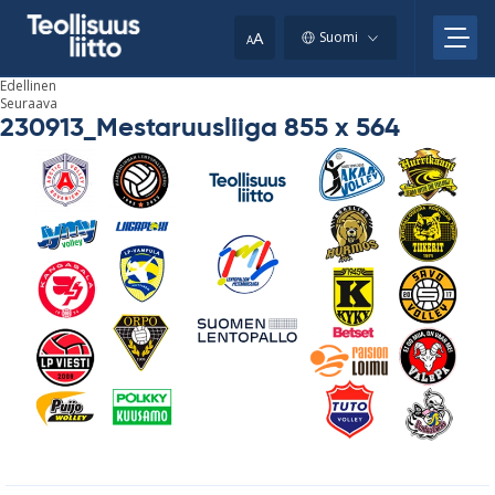
Skip
your
to
A
Suomi
A
content
clipboard.)
Edellinen
Seuraava
230913_Mestaruusliiga 855 x 564