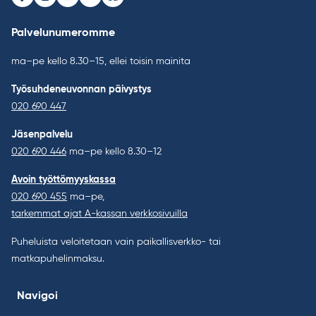
Facebook
Instagram
Youtube
LinkedIn
Bluesky
Palvelunumeromme
ma–pe kello 8.30–15, ellei toisin mainita
Työsuhdeneuvonnan päivystys
020 690 447
Jäsenpalvelu
020 690 446
ma–pe kello 8.30–12
Avoin työttömyyskassa
020 690 455
ma–pe,
tarkemmat ajat A-kassan verkkosivuilla
Puheluista veloitetaan vain paikallisverkko- tai
matkapuhelinmaksu.
Navigoi