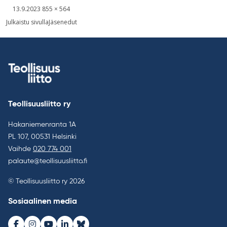
Kirjoitettu
Täysikokoinen
13.9.2023
855 × 564
kuva
Artikkelien
Julkaistu sivulla
Jäsenedut
selaus
Teollisuusliitto ry
Hakaniemenranta 1A
PL 107, 00531 Helsinki
Vaihde
020 774 001
palaute@teollisuusliitto.fi
© Teollisuusliitto ry 2026
Sosiaalinen media