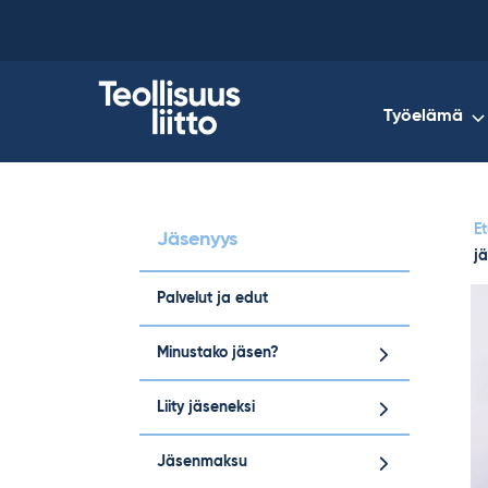
Skip
to
content
Työelämä
Et
Jäsenyys
j
Palvelut ja edut
Minustako jäsen?
Liity jäseneksi
Jäsenmaksu