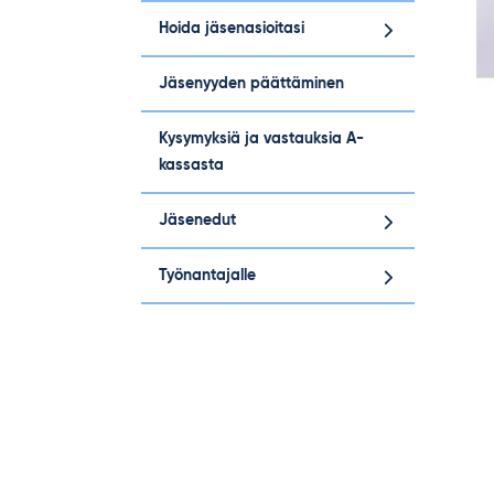
Hoida jäsenasioitasi
Jäsenyyden päättäminen
Kysymyksiä ja vastauksia A-
kassasta
Jäsenedut
Työnantajalle