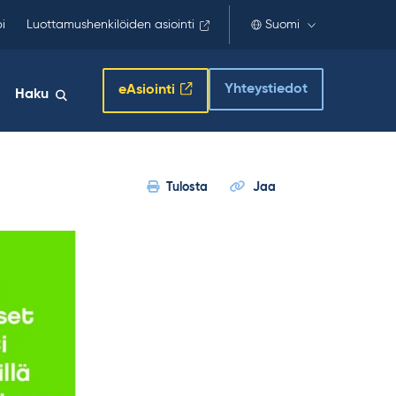
i
Luottamushenkilöiden asiointi
Suomi
Yhteystiedot
eAsiointi
Haku
Tulosta
Jaa