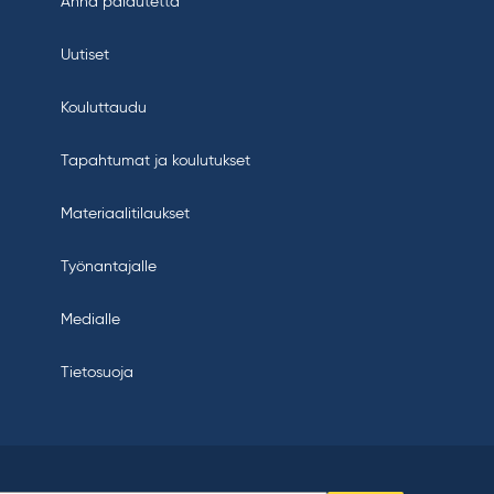
Anna palautetta
Uutiset
Kouluttaudu
Tapahtumat ja koulutukset
Materiaalitilaukset
Työnantajalle
Medialle
Tietosuoja