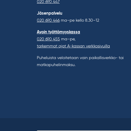
020 690 447
Jäsenpalvelu
020 690 446
ma–pe kello 8.30–12
Avoin työttömyyskassa
020 690 455
ma–pe,
tarkemmat ajat A-kassan verkkosivuilla
Puheluista veloitetaan vain paikallisverkko- tai
matkapuhelinmaksu.