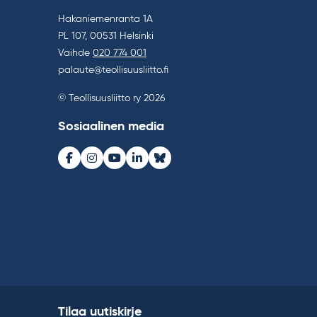
Hakaniemenranta 1A
PL 107, 00531 Helsinki
Vaihde
020 774 001
palaute@teollisuusliitto.fi
© Teollisuusliitto ry 2026
Sosiaalinen media
Facebook
Instagram
Youtube
LinkedIn
Bluesky
Tilaa uutiskirje