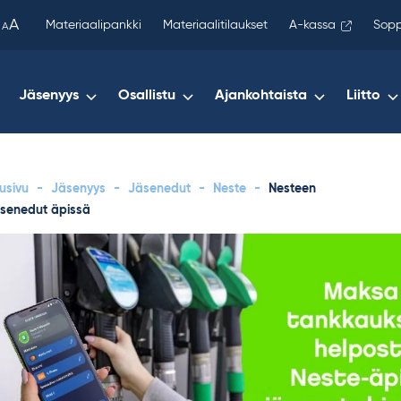
been
A
Materiaalipankki
Materiaalitilaukset
A-kassa
Sopp
A
copied
to
your
Jäsenyys
Osallistu
Ajankohtaista
Liitto
clipboard.)
usivu
-
Jäsenyys
-
Jäsenedut
-
Neste
-
Nesteen
äsenedut äpissä