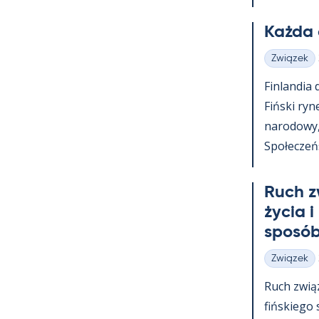
Każda 
Związek
Kategorie
Fin­lan­dia
Fiński ry­n
na­ro­dowy
Społeczeńst
Ruch z
życia i
sposób
Związek
Kategorie
Ruch zwią
fińs­kiego