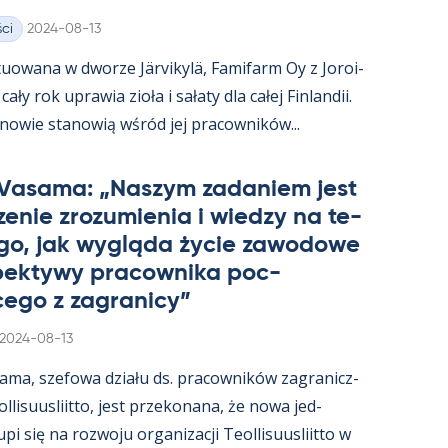
Kirjoitettu
ci
2024-08-13
uowana w dworze Jär­vi­kylä, Fa­mi­farm Oy z Jo­roi­
ały rok uprawia zioła i sałaty dla całej Fin­lan­dii.
­nowie sta­nowią wśród jej pracow­ników...
 Va­sama: „Naszym za­da­niem jest
e­nie zrozu­mie­nia i wiedzy na te­
go, jak wygląda życie zawo­dowe
­pek­tywy pracow­nika poc­
ego z za­gra­nicy”
Kirjoitettu
2024-08-13
sama, sze­fowa działu ds. pracow­ników za­gra­nicz­
­li­suus­liitto, jest prze­ko­nana, że nowa jed­
i się na rozwoju or­ga­nizacji Teol­li­suus­liitto w