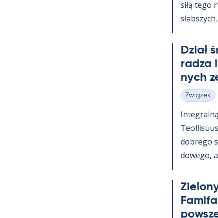
siłą tego 
słabszych.
Dział 
radza 
nych z
Związek
Kategorie
In­te­graln
Teol­li­suu
dobrego s
dowego, a t
Zie­lony
Fa­mi­f
powsz