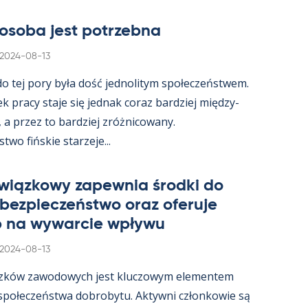
osoba jest potrzebna
Kirjoitettu
2024-08-13
 do tej pory była dość jed­no­li­tym społeczeństwem.
ek pracy staje się jed­nak co­raz bardziej między­
, a przez to bardziej zróż­nicowany.
wo fińs­kie starzeje...
wiąz­kowy za­pew­nia środki do
 bez­pieczeństwo oraz ofe­ruje
 na wywarcie wpływu
Kirjoitettu
2024-08-13
zków zawo­dowych jest kluczowym ele­men­tem
 społeczeństwa do­bro­bytu. Ak­tywni człon­kowie są