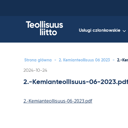
Skip
to
content
Usługi członkowskie
Strona główna
-
2. Kemianteollisuus 06 2023
-
2.-Ke
Kirjoitettu
2024-10-24
2.-Kemianteollisuus-06-2023.pd
2.-Kemianteollisuus-06-2023.pdf