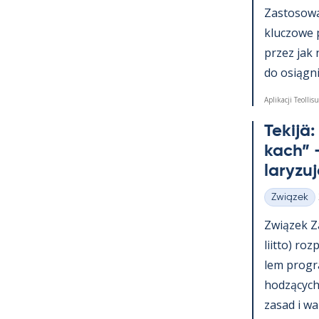
Zas­to­sowa­
kluczowe 
przez jak 
do osiąg­nię
Aplikacji Teollisu
Te­kijä
kach” –
la­ryzu
Związek
Kategorie
Związek Za
liitto) roz
lem pro­g
hodzących 
za­sad i wa