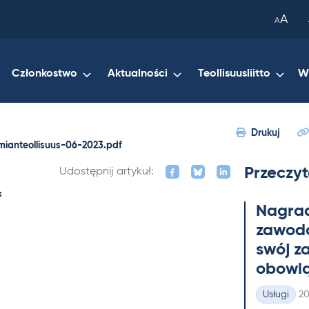
been
A
A
copied
to
your
Członkostwo
Aktualności
Teollisuusliitto
W
clipboard.)
Drukuj
mianteollisuus-06-2023.pdf
Przeczyt
Udostępnij artykuł:
f
Na­gra
zawo­do
swój z
obowią
Ki
Usługi
20
Kategorie