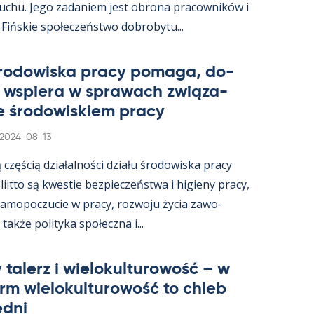
ruchu. Jego za­da­niem jest obrona pracow­ników i
 Fińs­kie społeczeństwo do­bro­bytu...
śro­dowiska pracy po­maga, do­
i ws­piera w sprawach związa­
e śro­dowis­kiem pracy
Kirjoitettu
2024-08-13
ą częścią działal­ności działu śro­dowiska pracy
s­liitto są kwes­tie bez­pieczeństwa i hi­gieny pracy,
a­mo­poczucie w pracy, rozwoju życia zawo­
akże po­li­tyka społeczna i...
 ta­lerz i wie­lo­kul­tu­rowość – w
arm wie­lo­kul­tu­rowość to ch­leb
edni