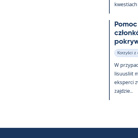
kwes­tiach 
Po­moc 
członk
pok­ryw
Korzyści z
Kategorie
W przy­pa
li­suus­lii
eks­perci 
zajdzie...