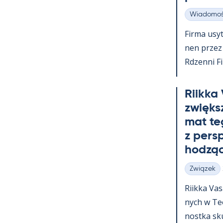
Wiadomoś
Kategorie
Firma usy­t
nen przez c
Rdzenni Fi
Riikka
zwiększ
mat te
z pers
hodząc
Związek
Kategorie
Riikka Va­
nych w Teol
nostka skup