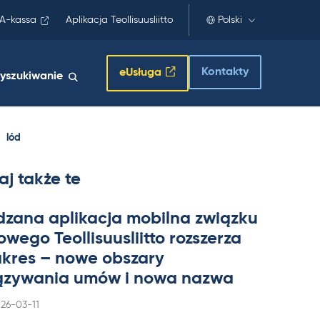
A-kassa
Aplikacja Teollisuusliitto
Polski
Kontakty
eUsługa
yszukiwanie
lód
aj także te
dzana apli­kacja mo­bilna związku
wego Teol­li­suus­liitto rozszerza
a­kres – nowe obszary
zywa­nia umów i nowa nazwa
rjoitettu
26-03-11