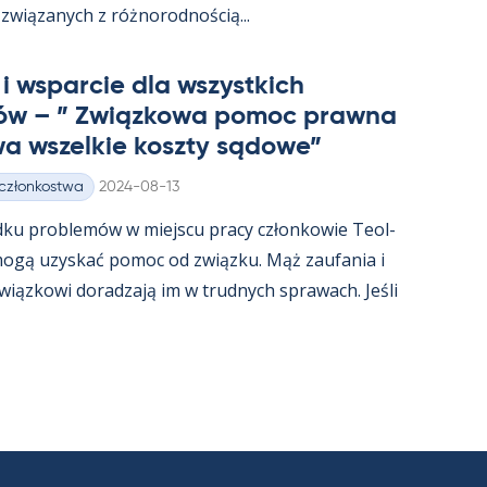
związa­nych z róż­no­rod­nością...
i ws­parcie dla wszyst­kich
ów – ” Związ­kowa po­moc prawna
a wszel­kie koszty są­dowe”
Kirjoitettu
 członkostwa
2024-08-13
dku problemów w miejscu pracy człon­kowie Teol­
t mogą uzys­kać po­moc od związku. Mąż zau­fa­nia i
związ­kowi do­radzają im w trud­nych sprawach. Jeśli