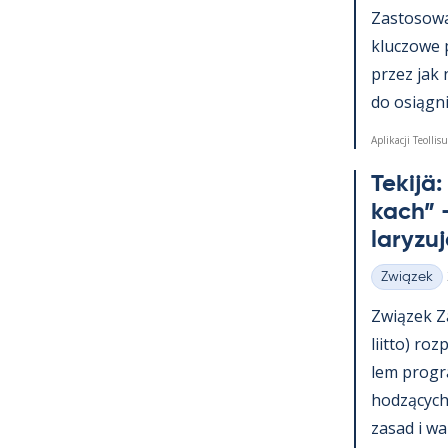
Zas­to­sowa­
kluczowe 
przez jak 
do osiąg­nię
Aplikacji Teollisu
Te­kijä
kach” –
la­ryzu
Związek
Kategorie
Związek Za
liitto) roz
lem pro­g
hodzących 
za­sad i wa