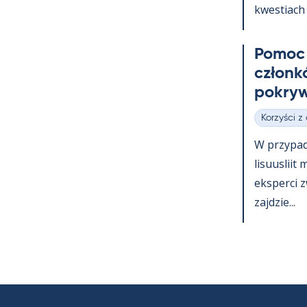
kwes­tiach 
Po­moc 
członk
pok­ryw
Korzyści z
Kategorie
W przy­pa
li­suus­lii
eks­perci 
zajdzie...