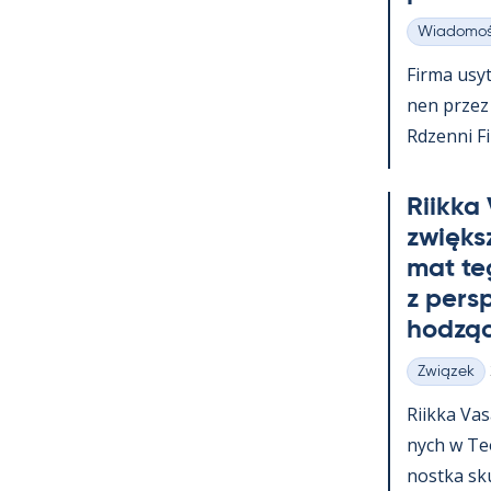
Wiadomoś
Kategorie
Firma usy­t
nen przez c
Rdzenni Fi
Riikka
zwiększ
mat te
z pers
hodząc
Związek
Kategorie
Riikka Va­
nych w Teol
nostka skup