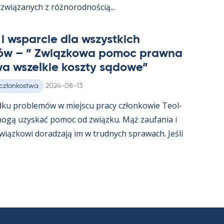
związa­nych z róż­no­rod­nością...
i ws­parcie dla wszyst­kich
ów – ” Związ­kowa po­moc prawna
a wszel­kie koszty są­dowe”
Kirjoitettu
 członkostwa
2024-08-13
dku problemów w miejscu pracy człon­kowie Teol­
t mogą uzys­kać po­moc od związku. Mąż zau­fa­nia i
związ­kowi do­radzają im w trud­nych sprawach. Jeśli