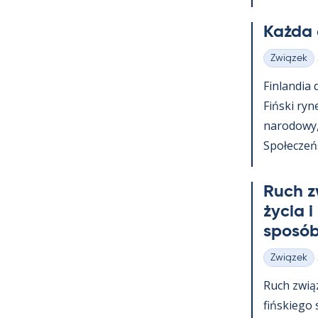
Każda 
Związek
Kategorie
Fin­lan­dia
Fiński ry­n
na­ro­dowy
Społeczeńst
Ruch z
życia i
sposób
Związek
Kategorie
Ruch zwią
fińs­kiego