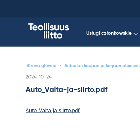
Skip
to
content
Usługi członkowskie
Strona główna
-
Autoalan kaupan ja korjaamotoiminnan
Kirjoitettu
2024-10-24
Auto_Valta-ja-siirto.pdf
Auto_Valta-ja-siirto.pdf