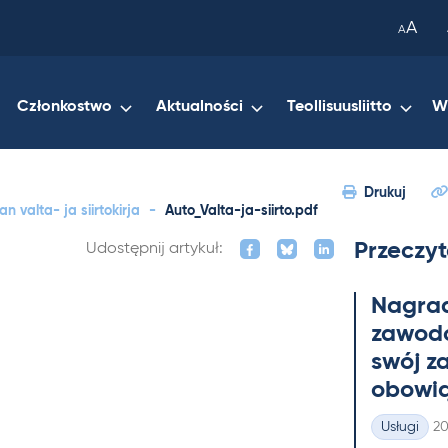
been
A
A
copied
to
your
Członkostwo
Aktualności
Teollisuusliitto
W
clipboard.)
Drukuj
 valta- ja siirtokirja
-
Auto_Valta-ja-siirto.pdf
Przeczyt
Udostępnij artykuł:
Na­gra
zawo­do
swój z
obowią
Ki
Usługi
20
Kategorie