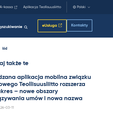
A-kassa
Aplikacja Teollisuusliitto
Polski
Kontakty
eUsługa
yszukiwanie
lód
aj także te
dzana apli­kacja mo­bilna związku
wego Teol­li­suus­liitto rozszerza
a­kres – nowe obszary
zywa­nia umów i nowa nazwa
rjoitettu
26-03-11