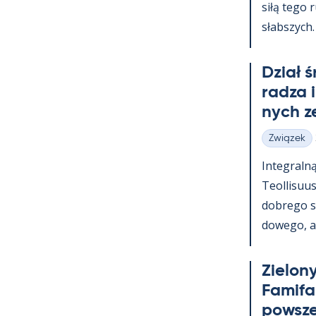
siłą tego 
słabszych.
Dział 
radza 
nych z
Związek
Kategorie
In­te­graln
Teol­li­suu
dobrego s
dowego, a t
Zie­lony
Fa­mi­f
powsz