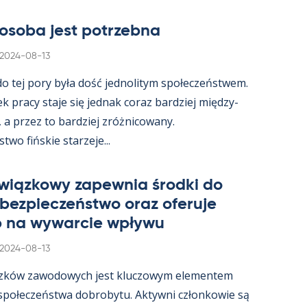
osoba jest potrzebna
Kirjoitettu
2024-08-13
 do tej pory była dość jed­no­li­tym społeczeństwem.
ek pracy staje się jed­nak co­raz bardziej między­
, a przez to bardziej zróż­nicowany.
wo fińs­kie starzeje...
wiąz­kowy za­pew­nia środki do
 bez­pieczeństwo oraz ofe­ruje
 na wywarcie wpływu
Kirjoitettu
2024-08-13
zków zawo­dowych jest kluczowym ele­men­tem
 społeczeństwa do­bro­bytu. Ak­tywni człon­kowie są