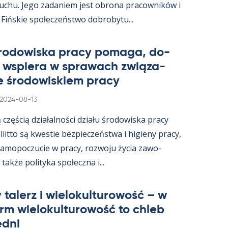
ruchu. Jego za­da­niem jest obrona pracow­ników i
 Fińs­kie społeczeństwo do­bro­bytu...
śro­dowiska pracy po­maga, do­
i ws­piera w sprawach związa­
e śro­dowis­kiem pracy
Kirjoitettu
2024-08-13
ą częścią działal­ności działu śro­dowiska pracy
s­liitto są kwes­tie bez­pieczeństwa i hi­gieny pracy,
a­mo­poczucie w pracy, rozwoju życia zawo­
akże po­li­tyka społeczna i...
 ta­lerz i wie­lo­kul­tu­rowość – w
arm wie­lo­kul­tu­rowość to ch­leb
edni