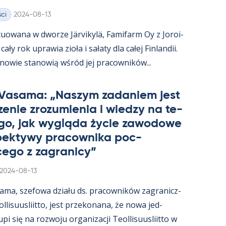
Kirjoitettu
ci
2024-08-13
uowana w dworze Jär­vi­kylä, Fa­mi­farm Oy z Jo­roi­
ały rok uprawia zioła i sałaty dla całej Fin­lan­dii.
­nowie sta­nowią wśród jej pracow­ników...
 Va­sama: „Naszym za­da­niem jest
e­nie zrozu­mie­nia i wiedzy na te­
go, jak wygląda życie zawo­dowe
­pek­tywy pracow­nika poc­
ego z za­gra­nicy”
Kirjoitettu
2024-08-13
sama, sze­fowa działu ds. pracow­ników za­gra­nicz­
­li­suus­liitto, jest prze­ko­nana, że nowa jed­
i się na rozwoju or­ga­nizacji Teol­li­suus­liitto w