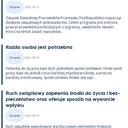
Kirjoitettu
Związek
2026-02-17
Kategorie
Związek Zawo­dowy Pracow­ników Prze­mysłu (Teol­li­suus­liitto) roz­począł
działa­nie związ­kowych am­ba­sa­dorów. Ce­lem pro­gramu jest ochrona
praw pracow­ników poc­hodzących z za­gra­nicy, zwiększe­nie świa­do­
mości na te­mat za­sad i wa­runków...
Każda osoba jest potrzebna
Kirjoitettu
Związek
2024-08-13
Kategorie
Fin­lan­dia do tej pory była dość jed­no­li­tym społeczeństwem. Fiński ry­nek
pracy staje się jed­nak co­raz bardziej między­na­ro­dowy, a przez to
bardziej zróż­nicowany. Społeczeństwo fińs­kie starzeje...
Ruch związ­kowy za­pew­nia środki do życia i bez­
pieczeństwo oraz ofe­ruje sposób na wywarcie
wpływu
Kirjoitettu
Związek
2024-08-13
Kategorie
Ruch związków zawo­dowych jest kluczowym ele­men­tem fińs­kiego