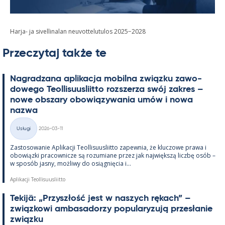
Harja- ja sivellinalan neuvottelutulos 2025−2028
Przeczytaj także te
Na­gradzana apli­kacja mo­bilna związku zawo­
dowego Teol­li­suus­liitto rozszerza swój za­kres –
nowe obszary obowiązywa­nia umów i nowa
nazwa
Kirjoitettu
Usługi
2026-03-11
Kategorie
Zas­to­sowa­nie Apli­kacji Teol­li­suus­liitto za­pew­nia, że kluczowe prawa i
obowiązki pracow­nicze są rozu­miane przez jak największą liczbę osób –
w sposób jasny, moż­liwy do osiąg­nięcia i...
Aplikacji Teollisuusliitto
Te­kijä: „Przyszłość jest w naszych rę­kach” –
związ­kowi am­ba­sa­dorzy po­pu­la­ryzują przesła­nie
związku