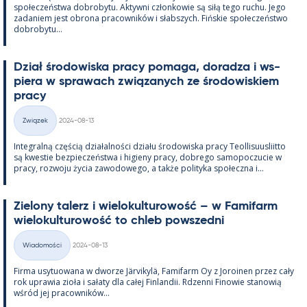
społeczeństwa do­bro­bytu. Ak­tywni człon­kowie są siłą tego ruchu. Jego
za­da­niem jest obrona pracow­ników i słabszych. Fińs­kie społeczeństwo
do­bro­bytu...
Dział śro­dowiska pracy po­maga, do­radza i ws­
piera w sprawach związa­nych ze śro­dowis­kiem
pracy
Kirjoitettu
Związek
2024-08-13
Kategorie
In­te­gralną częścią działal­ności działu śro­dowiska pracy Teol­li­suus­liitto
są kwes­tie bez­pieczeństwa i hi­gieny pracy, dobrego sa­mo­poczucie w
pracy, rozwoju życia zawo­dowego, a także po­li­tyka społeczna i...
Zie­lony ta­lerz i wie­lo­kul­tu­rowość – w Fa­mi­farm
wie­lo­kul­tu­rowość to ch­leb powszedni
Kirjoitettu
Wiadomości
2024-08-13
Kategorie
Firma usy­tuowana w dworze Jär­vi­kylä, Fa­mi­farm Oy z Jo­roi­nen przez cały
rok uprawia zioła i sałaty dla całej Fin­lan­dii. Rdzenni Fi­nowie sta­nowią
wśród jej pracow­ników...