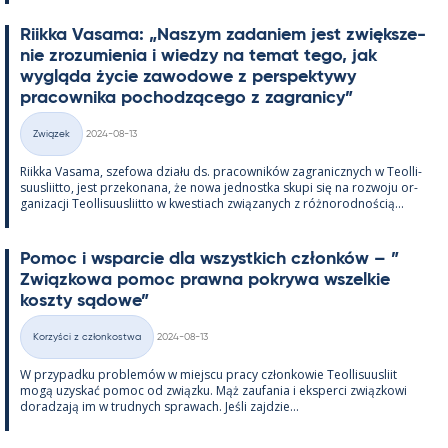
Riikka Va­sama: „Naszym za­da­niem jest zwiększe­
nie zrozu­mie­nia i wiedzy na te­mat tego, jak
wygląda życie zawo­dowe z pers­pek­tywy
pracow­nika poc­hodzącego z za­gra­nicy”
Kirjoitettu
Związek
2024-08-13
Kategorie
Riikka Va­sama, sze­fowa działu ds. pracow­ników za­gra­nicz­nych w Teol­li­
suus­liitto, jest prze­ko­nana, że nowa jed­nostka skupi się na rozwoju or­
ga­nizacji Teol­li­suus­liitto w kwes­tiach związa­nych z róż­no­rod­nością...
Po­moc i ws­parcie dla wszyst­kich członków – ”
Związ­kowa po­moc prawna pok­rywa wszel­kie
koszty są­dowe”
Kirjoitettu
Korzyści z członkostwa
2024-08-13
Kategorie
W przy­padku problemów w miejscu pracy człon­kowie Teol­li­suus­liit
mogą uzys­kać po­moc od związku. Mąż zau­fa­nia i eks­perci związ­kowi
do­radzają im w trud­nych sprawach. Jeśli zajdzie...