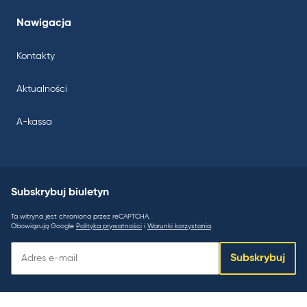
Nawigacja
Kontakty
Aktualności
A-kassa
Subskrybuj biuletyn
Ta witryna jest chroniona przez reCAPTCHA.
Obowiązują Google
Polityka prywatności
i
Warunki korzystania
.
Subskrybuj
Subskrybuj
biuletyn: