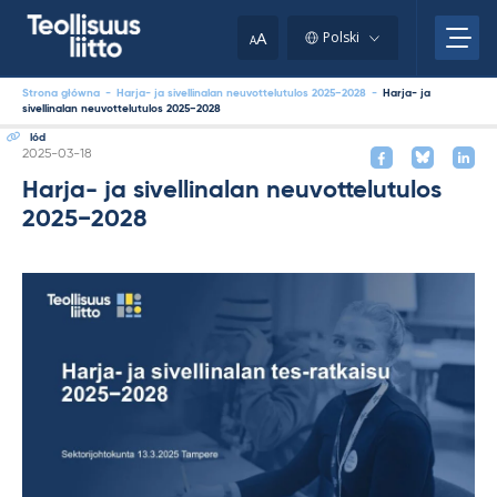
Skip
to
A
Polski
A
content
Strona główna
-
Harja- ja sivellinalan neuvottelutulos 2025−2028
-
Harja- ja
sivellinalan neuvottelutulos 2025−2028
lód
Kirjoitettu
2025-03-18
Harja- ja sivellinalan neuvottelutulos
2025−2028