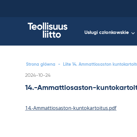
Skip
to
content
Usługi członkowskie
Strona główna
-
Liite 14. Ammattiosaston kuntokartoit
Kirjoitettu
2024-10-24
14.-Ammattiosaston-kuntokartoi
14.-Ammattiosaston-kuntokartoitus.pdf