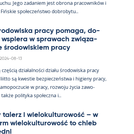
ruchu. Jego za­da­niem jest obrona pracow­ników i
 Fińs­kie społeczeństwo do­bro­bytu...
śro­dowiska pracy po­maga, do­
i ws­piera w sprawach związa­
e śro­dowis­kiem pracy
Kirjoitettu
2024-08-13
ą częścią działal­ności działu śro­dowiska pracy
s­liitto są kwes­tie bez­pieczeństwa i hi­gieny pracy,
a­mo­poczucie w pracy, rozwoju życia zawo­
akże po­li­tyka społeczna i...
 ta­lerz i wie­lo­kul­tu­rowość – w
arm wie­lo­kul­tu­rowość to ch­leb
edni