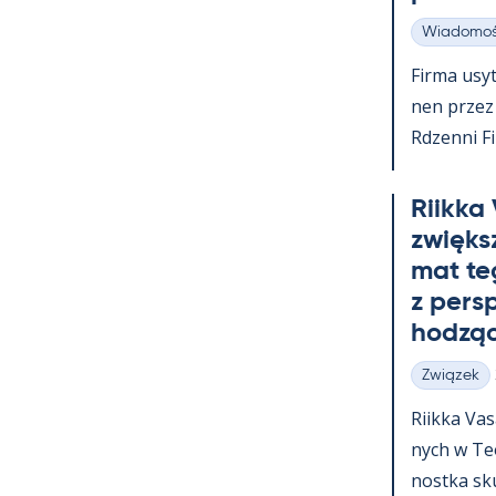
Wiadomoś
Kategorie
Firma usy­t
nen przez c
Rdzenni Fi
Riikka
zwiększ
mat te
z pers
hodząc
Związek
Kategorie
Riikka Va­
nych w Teol
nostka skup