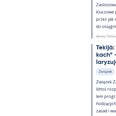
Zas­to­sowa­
kluczowe 
przez jak 
do osiąg­nię
Aplikacji Teollisu
Te­kijä
kach” –
la­ryzu
Związek
Kategorie
Związek Za
liitto) roz
lem pro­g
hodzących 
za­sad i wa