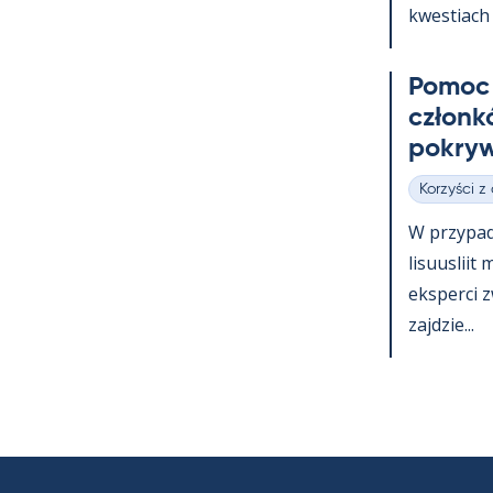
kwes­tiach 
Po­moc 
członk
pok­ryw
Korzyści z
Kategorie
W przy­pa
li­suus­lii
eks­perci 
zajdzie...