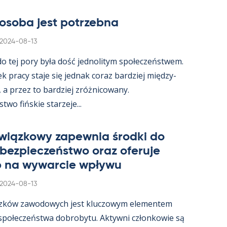
osoba jest potrzebna
Kirjoitettu
2024-08-13
 do tej pory była dość jed­no­li­tym społeczeństwem.
ek pracy staje się jed­nak co­raz bardziej między­
, a przez to bardziej zróż­nicowany.
wo fińs­kie starzeje...
wiąz­kowy za­pew­nia środki do
 bez­pieczeństwo oraz ofe­ruje
 na wywarcie wpływu
Kirjoitettu
2024-08-13
zków zawo­dowych jest kluczowym ele­men­tem
 społeczeństwa do­bro­bytu. Ak­tywni człon­kowie są