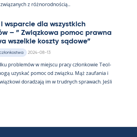
związa­nych z róż­no­rod­nością...
i ws­parcie dla wszyst­kich
ów – ” Związ­kowa po­moc prawna
a wszel­kie koszty są­dowe”
Kirjoitettu
 członkostwa
2024-08-13
dku problemów w miejscu pracy człon­kowie Teol­
t mogą uzys­kać po­moc od związku. Mąż zau­fa­nia i
związ­kowi do­radzają im w trud­nych sprawach. Jeśli