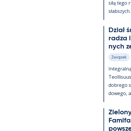
siłą tego 
słabszych.
Dział 
radza 
nych z
Związek
Kategorie
In­te­graln
Teol­li­suu
dobrego s
dowego, a t
Zie­lony
Fa­mi­f
powsz