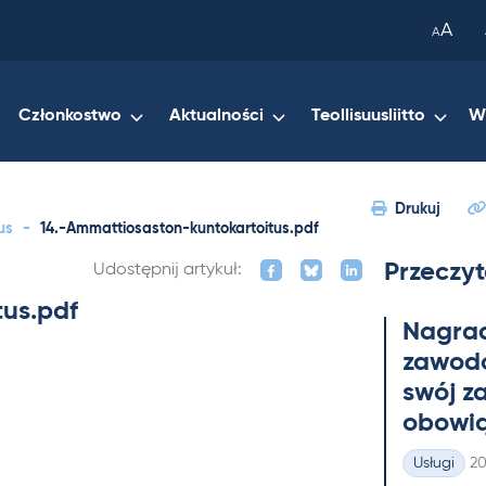
been
A
A
copied
to
your
Członkostwo
Aktualności
Teollisuusliitto
W
clipboard.)
Drukuj
us
-
14.-Ammattiosaston-kuntokartoitus.pdf
Przeczyt
Udostępnij artykuł:
tus.pdf
Na­gra
zawo­do
swój z
obowią
Ki
Usługi
20
Kategorie