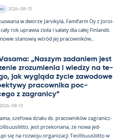
Kirjoitettu
ci
2024-08-13
uowana w dworze Jär­vi­kylä, Fa­mi­farm Oy z Jo­roi­
ały rok uprawia zioła i sałaty dla całej Fin­lan­dii.
­nowie sta­nowią wśród jej pracow­ników...
 Va­sama: „Naszym za­da­niem jest
e­nie zrozu­mie­nia i wiedzy na te­
go, jak wygląda życie zawo­dowe
­pek­tywy pracow­nika poc­
ego z za­gra­nicy”
Kirjoitettu
2024-08-13
sama, sze­fowa działu ds. pracow­ników za­gra­nicz­
­li­suus­liitto, jest prze­ko­nana, że nowa jed­
i się na rozwoju or­ga­nizacji Teol­li­suus­liitto w