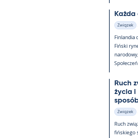
Każda 
Związek
Kategorie
Fin­lan­dia
Fiński ry­n
na­ro­dowy
Społeczeńst
Ruch z
życia i
sposób
Związek
Kategorie
Ruch zwią
fińs­kiego