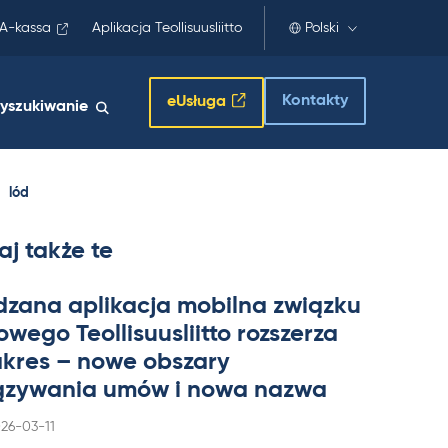
A-kassa
Aplikacja Teollisuusliitto
Polski
Kontakty
eUsługa
yszukiwanie
lód
aj także te
dzana apli­kacja mo­bilna związku
wego Teol­li­suus­liitto rozszerza
a­kres – nowe obszary
zywa­nia umów i nowa nazwa
rjoitettu
26-03-11