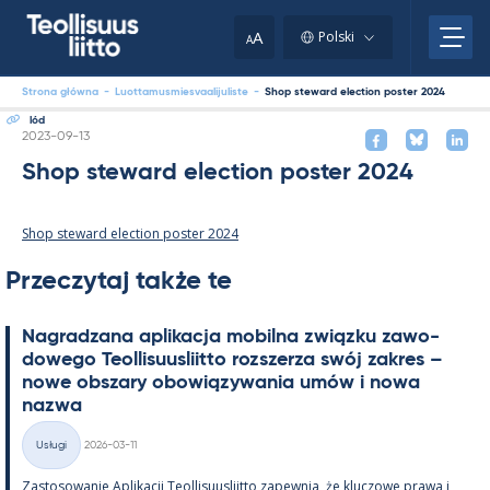
Skip
to
A
Polski
A
content
Strona główna
-
Luottamusmiesvaalijuliste
-
Shop steward election poster 2024
lód
Kirjoitettu
2023-09-13
Shop steward election poster 2024
Shop steward election poster 2024
Przeczytaj także te
Na­gradzana apli­kacja mo­bilna związku zawo­
dowego Teol­li­suus­liitto rozszerza swój za­kres –
nowe obszary obowiązywa­nia umów i nowa
nazwa
Kirjoitettu
Usługi
2026-03-11
Kategorie
Zas­to­sowa­nie Apli­kacji Teol­li­suus­liitto za­pew­nia, że kluczowe prawa i