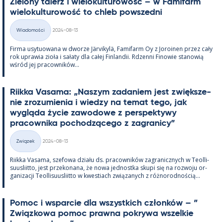
Zie­lony ta­lerz i wie­lo­kul­tu­rowość – w Fa­mi­farm
wie­lo­kul­tu­rowość to ch­leb powszedni
Kirjoitettu
Wiadomości
2024-08-13
Kategorie
Firma usy­tuowana w dworze Jär­vi­kylä, Fa­mi­farm Oy z Jo­roi­nen przez cały
rok uprawia zioła i sałaty dla całej Fin­lan­dii. Rdzenni Fi­nowie sta­nowią
wśród jej pracow­ników...
Riikka Va­sama: „Naszym za­da­niem jest zwiększe­
nie zrozu­mie­nia i wiedzy na te­mat tego, jak
wygląda życie zawo­dowe z pers­pek­tywy
pracow­nika poc­hodzącego z za­gra­nicy”
Kirjoitettu
Związek
2024-08-13
Kategorie
Riikka Va­sama, sze­fowa działu ds. pracow­ników za­gra­nicz­nych w Teol­li­
suus­liitto, jest prze­ko­nana, że nowa jed­nostka skupi się na rozwoju or­
ga­nizacji Teol­li­suus­liitto w kwes­tiach związa­nych z róż­no­rod­nością...
Po­moc i ws­parcie dla wszyst­kich członków – ”
Związ­kowa po­moc prawna pok­rywa wszel­kie