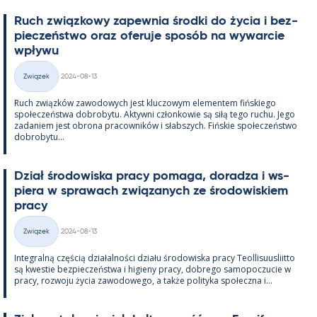
Ruch związ­kowy za­pew­nia środki do życia i bez­
pieczeństwo oraz ofe­ruje sposób na wywarcie
wpływu
Kirjoitettu
Związek
2024-08-13
Kategorie
Ruch związków zawo­dowych jest kluczowym ele­men­tem fińs­kiego
społeczeństwa do­bro­bytu. Ak­tywni człon­kowie są siłą tego ruchu. Jego
za­da­niem jest obrona pracow­ników i słabszych. Fińs­kie społeczeństwo
do­bro­bytu...
Dział śro­dowiska pracy po­maga, do­radza i ws­
piera w sprawach związa­nych ze śro­dowis­kiem
pracy
Kirjoitettu
Związek
2024-08-13
Kategorie
In­te­gralną częścią działal­ności działu śro­dowiska pracy Teol­li­suus­liitto
są kwes­tie bez­pieczeństwa i hi­gieny pracy, dobrego sa­mo­poczucie w
pracy, rozwoju życia zawo­dowego, a także po­li­tyka społeczna i...