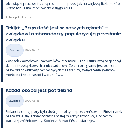
obowiązki pracow­nicze są rozu­miane przez jak największą liczbę osób –
w sposób jasny, moż­liwy do osiąg­nięcia i...
Aplikacji Teollisuusliitto
Te­kijä: „Przyszłość jest w naszych rę­kach” –
związ­kowi am­ba­sa­dorzy po­pu­la­ryzują przesła­nie
związku
Kirjoitettu
Związek
2026-02-17
Kategorie
Związek Zawo­dowy Pracow­ników Prze­mysłu (Teol­li­suus­liitto) roz­począł
działa­nie związ­kowych am­ba­sa­dorów. Ce­lem pro­gramu jest ochrona
praw pracow­ników poc­hodzących z za­gra­nicy, zwiększe­nie świa­do­
mości na te­mat za­sad i wa­runków...
Każda osoba jest potrzebna
Kirjoitettu
Związek
2024-08-13
Kategorie
Fin­lan­dia do tej pory była dość jed­no­li­tym społeczeństwem. Fiński ry­nek
pracy staje się jed­nak co­raz bardziej między­na­ro­dowy, a przez to
bardziej zróż­nicowany. Społeczeństwo fińs­kie starzeje...