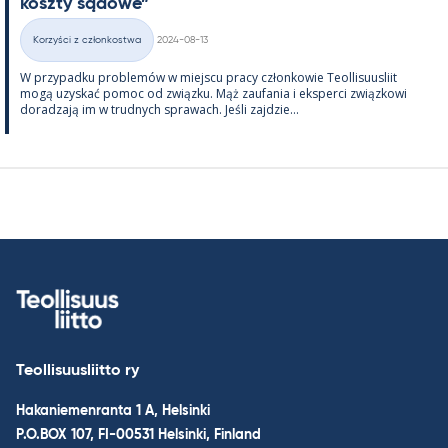
koszty są­dowe”
Kirjoitettu
Korzyści z członkostwa
2024-08-13
Kategorie
W przy­padku problemów w miejscu pracy człon­kowie Teol­li­suus­liit
mogą uzys­kać po­moc od związku. Mąż zau­fa­nia i eks­perci związ­kowi
do­radzają im w trud­nych sprawach. Jeśli zajdzie...
Teollisuusliitto ry
Hakaniemenranta 1 A, Helsinki
P.O.BOX 107, FI-00531 Helsinki, Finland