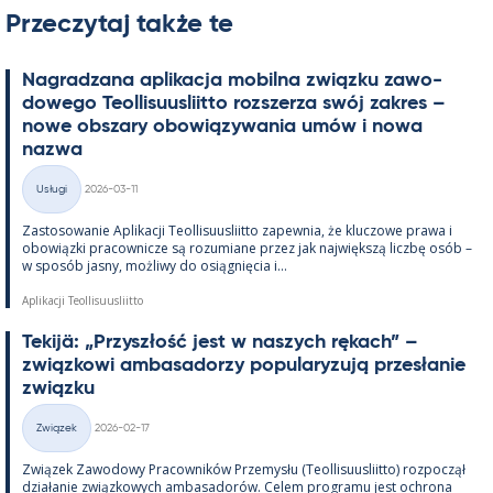
Przeczytaj także te
Na­gradzana apli­kacja mo­bilna związku zawo­
dowego Teol­li­suus­liitto rozszerza swój za­kres –
nowe obszary obowiązywa­nia umów i nowa
nazwa
Kirjoitettu
Usługi
2026-03-11
Kategorie
Zas­to­sowa­nie Apli­kacji Teol­li­suus­liitto za­pew­nia, że kluczowe prawa i
obowiązki pracow­nicze są rozu­miane przez jak największą liczbę osób –
w sposób jasny, moż­liwy do osiąg­nięcia i...
Aplikacji Teollisuusliitto
Te­kijä: „Przyszłość jest w naszych rę­kach” –
związ­kowi am­ba­sa­dorzy po­pu­la­ryzują przesła­nie
związku
Kirjoitettu
Związek
2026-02-17
Kategorie
Związek Zawo­dowy Pracow­ników Prze­mysłu (Teol­li­suus­liitto) roz­począł
działa­nie związ­kowych am­ba­sa­dorów. Ce­lem pro­gramu jest ochrona