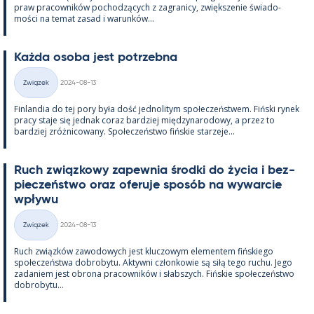
praw pracow­ników poc­hodzących z za­gra­nicy, zwiększe­nie świa­do­
mości na te­mat za­sad i wa­runków...
Każda osoba jest potrzebna
Kirjoitettu
Związek
2024-08-13
Kategorie
Fin­lan­dia do tej pory była dość jed­no­li­tym społeczeństwem. Fiński ry­nek
pracy staje się jed­nak co­raz bardziej między­na­ro­dowy, a przez to
bardziej zróż­nicowany. Społeczeństwo fińs­kie starzeje...
Ruch związ­kowy za­pew­nia środki do życia i bez­
pieczeństwo oraz ofe­ruje sposób na wywarcie
wpływu
Kirjoitettu
Związek
2024-08-13
Kategorie
Ruch związków zawo­dowych jest kluczowym ele­men­tem fińs­kiego
społeczeństwa do­bro­bytu. Ak­tywni człon­kowie są siłą tego ruchu. Jego
za­da­niem jest obrona pracow­ników i słabszych. Fińs­kie społeczeństwo
do­bro­bytu...