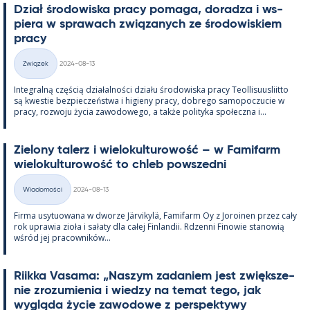
Dział śro­dowiska pracy po­maga, do­radza i ws­
piera w sprawach związa­nych ze śro­dowis­kiem
pracy
Kirjoitettu
Związek
2024-08-13
Kategorie
In­te­gralną częścią działal­ności działu śro­dowiska pracy Teol­li­suus­liitto
są kwes­tie bez­pieczeństwa i hi­gieny pracy, dobrego sa­mo­poczucie w
pracy, rozwoju życia zawo­dowego, a także po­li­tyka społeczna i...
Zie­lony ta­lerz i wie­lo­kul­tu­rowość – w Fa­mi­farm
wie­lo­kul­tu­rowość to ch­leb powszedni
Kirjoitettu
Wiadomości
2024-08-13
Kategorie
Firma usy­tuowana w dworze Jär­vi­kylä, Fa­mi­farm Oy z Jo­roi­nen przez cały
rok uprawia zioła i sałaty dla całej Fin­lan­dii. Rdzenni Fi­nowie sta­nowią
wśród jej pracow­ników...
Riikka Va­sama: „Naszym za­da­niem jest zwiększe­
nie zrozu­mie­nia i wiedzy na te­mat tego, jak
wygląda życie zawo­dowe z pers­pek­tywy