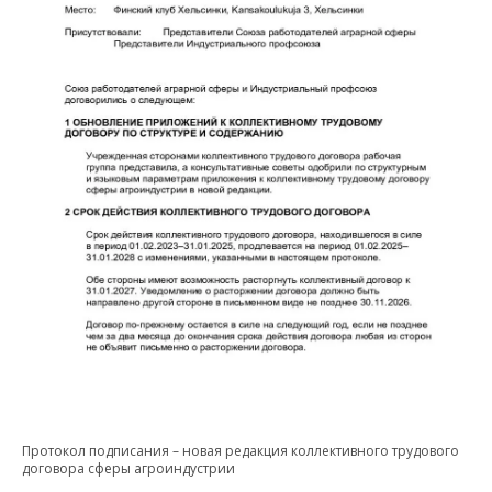
Протокол подписания – новая редакция коллективного трудового
договора сферы агроиндустрии