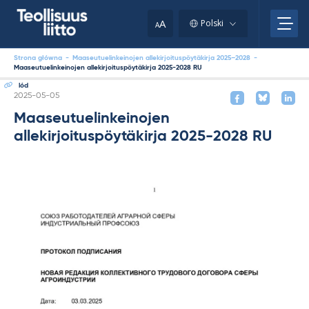
Skip
to
A
Polski
A
content
Strona główna
-
Maaseutuelinkeinojen allekirjoituspöytäkirja 2025–2028
-
Maaseutuelinkeinojen allekirjoituspöytäkirja 2025-2028 RU
lód
Kirjoitettu
2025-05-05
Maaseutuelinkeinojen
allekirjoituspöytäkirja 2025-2028 RU