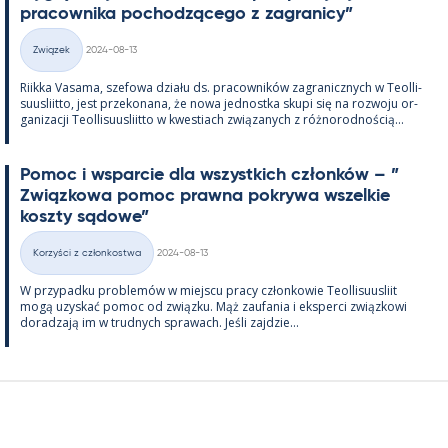
pracow­nika poc­hodzącego z za­gra­nicy”
Kirjoitettu
Związek
2024-08-13
Kategorie
Riikka Va­sama, sze­fowa działu ds. pracow­ników za­gra­nicz­nych w Teol­li­
suus­liitto, jest prze­ko­nana, że nowa jed­nostka skupi się na rozwoju or­
ga­nizacji Teol­li­suus­liitto w kwes­tiach związa­nych z róż­no­rod­nością...
Po­moc i ws­parcie dla wszyst­kich członków – ”
Związ­kowa po­moc prawna pok­rywa wszel­kie
koszty są­dowe”
Kirjoitettu
Korzyści z członkostwa
2024-08-13
Kategorie
W przy­padku problemów w miejscu pracy człon­kowie Teol­li­suus­liit
mogą uzys­kać po­moc od związku. Mąż zau­fa­nia i eks­perci związ­kowi
do­radzają im w trud­nych sprawach. Jeśli zajdzie...