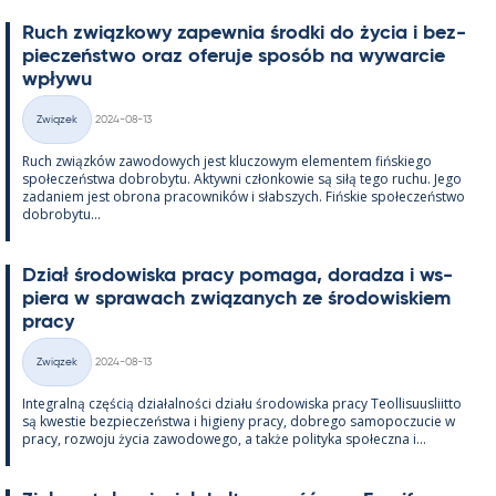
Ruch związ­kowy za­pew­nia środki do życia i bez­
pieczeństwo oraz ofe­ruje sposób na wywarcie
wpływu
Kirjoitettu
Związek
2024-08-13
Kategorie
Ruch związków zawo­dowych jest kluczowym ele­men­tem fińs­kiego
społeczeństwa do­bro­bytu. Ak­tywni człon­kowie są siłą tego ruchu. Jego
za­da­niem jest obrona pracow­ników i słabszych. Fińs­kie społeczeństwo
do­bro­bytu...
Dział śro­dowiska pracy po­maga, do­radza i ws­
piera w sprawach związa­nych ze śro­dowis­kiem
pracy
Kirjoitettu
Związek
2024-08-13
Kategorie
In­te­gralną częścią działal­ności działu śro­dowiska pracy Teol­li­suus­liitto
są kwes­tie bez­pieczeństwa i hi­gieny pracy, dobrego sa­mo­poczucie w
pracy, rozwoju życia zawo­dowego, a także po­li­tyka społeczna i...