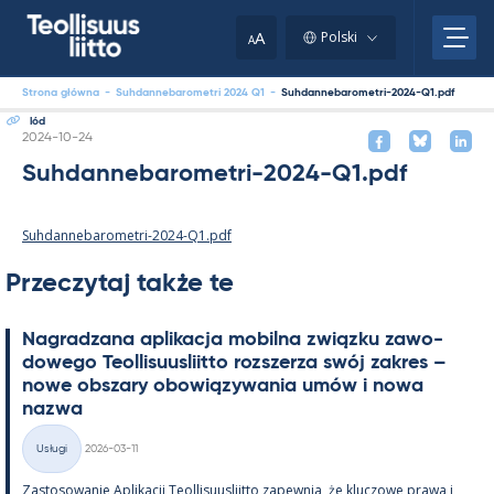
Skip
to
A
Polski
A
content
Strona główna
-
Suhdannebarometri 2024 Q1
-
Suhdannebarometri-2024-Q1.pdf
lód
Kirjoitettu
2024-10-24
Suhdannebarometri-2024-Q1.pdf
Suhdannebarometri-2024-Q1.pdf
Przeczytaj także te
Na­gradzana apli­kacja mo­bilna związku zawo­
dowego Teol­li­suus­liitto rozszerza swój za­kres –
nowe obszary obowiązywa­nia umów i nowa
nazwa
Kirjoitettu
Usługi
2026-03-11
Kategorie
Zas­to­sowa­nie Apli­kacji Teol­li­suus­liitto za­pew­nia, że kluczowe prawa i