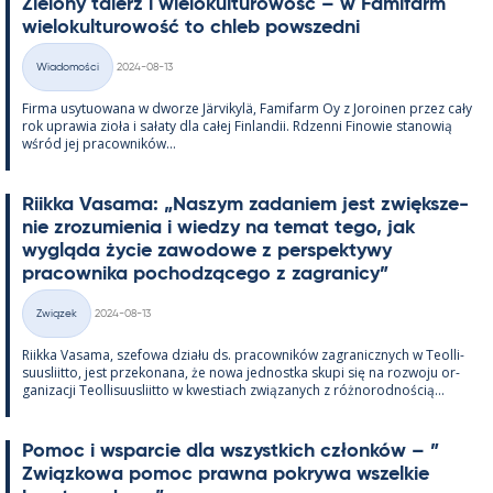
Zie­lony ta­lerz i wie­lo­kul­tu­rowość – w Fa­mi­farm
wie­lo­kul­tu­rowość to ch­leb powszedni
Kirjoitettu
Wiadomości
2024-08-13
Kategorie
Firma usy­tuowana w dworze Jär­vi­kylä, Fa­mi­farm Oy z Jo­roi­nen przez cały
rok uprawia zioła i sałaty dla całej Fin­lan­dii. Rdzenni Fi­nowie sta­nowią
wśród jej pracow­ników...
Riikka Va­sama: „Naszym za­da­niem jest zwiększe­
nie zrozu­mie­nia i wiedzy na te­mat tego, jak
wygląda życie zawo­dowe z pers­pek­tywy
pracow­nika poc­hodzącego z za­gra­nicy”
Kirjoitettu
Związek
2024-08-13
Kategorie
Riikka Va­sama, sze­fowa działu ds. pracow­ników za­gra­nicz­nych w Teol­li­
suus­liitto, jest prze­ko­nana, że nowa jed­nostka skupi się na rozwoju or­
ga­nizacji Teol­li­suus­liitto w kwes­tiach związa­nych z róż­no­rod­nością...
Po­moc i ws­parcie dla wszyst­kich członków – ”
Związ­kowa po­moc prawna pok­rywa wszel­kie