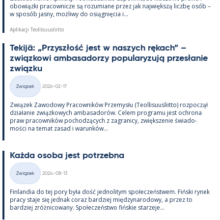
obowiązki pracow­nicze są rozu­miane przez jak największą liczbę osób –
w sposób jasny, moż­liwy do osiąg­nięcia i...
Aplikacji Teollisuusliitto
Te­kijä: „Przyszłość jest w naszych rę­kach” –
związ­kowi am­ba­sa­dorzy po­pu­la­ryzują przesła­nie
związku
Kirjoitettu
Związek
2026-02-17
Kategorie
Związek Zawo­dowy Pracow­ników Prze­mysłu (Teol­li­suus­liitto) roz­począł
działa­nie związ­kowych am­ba­sa­dorów. Ce­lem pro­gramu jest ochrona
praw pracow­ników poc­hodzących z za­gra­nicy, zwiększe­nie świa­do­
mości na te­mat za­sad i wa­runków...
Każda osoba jest potrzebna
Kirjoitettu
Związek
2024-08-13
Kategorie
Fin­lan­dia do tej pory była dość jed­no­li­tym społeczeństwem. Fiński ry­nek
pracy staje się jed­nak co­raz bardziej między­na­ro­dowy, a przez to
bardziej zróż­nicowany. Społeczeństwo fińs­kie starzeje...