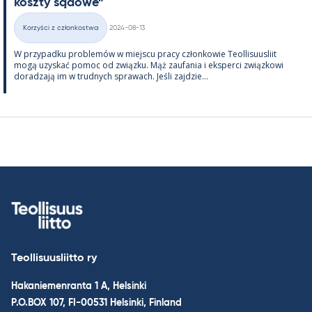
koszty są­dowe”
Kirjoitettu
Korzyści z członkostwa
2024-08-13
Kategorie
W przy­padku problemów w miejscu pracy człon­kowie Teol­li­suus­liit
mogą uzys­kać po­moc od związku. Mąż zau­fa­nia i eks­perci związ­kowi
do­radzają im w trud­nych sprawach. Jeśli zajdzie...
Teollisuusliitto ry
Hakaniemenranta 1 A, Helsinki
P.O.BOX 107, FI-00531 Helsinki, Finland