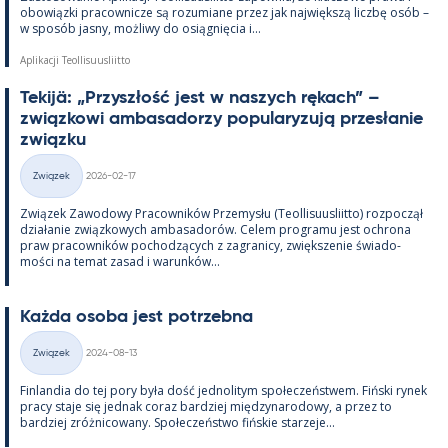
obowiązki pracow­nicze są rozu­miane przez jak największą liczbę osób –
w sposób jasny, moż­liwy do osiąg­nięcia i...
Aplikacji Teollisuusliitto
Te­kijä: „Przyszłość jest w naszych rę­kach” –
związ­kowi am­ba­sa­dorzy po­pu­la­ryzują przesła­nie
związku
Kirjoitettu
Związek
2026-02-17
Kategorie
Związek Zawo­dowy Pracow­ników Prze­mysłu (Teol­li­suus­liitto) roz­począł
działa­nie związ­kowych am­ba­sa­dorów. Ce­lem pro­gramu jest ochrona
praw pracow­ników poc­hodzących z za­gra­nicy, zwiększe­nie świa­do­
mości na te­mat za­sad i wa­runków...
Każda osoba jest potrzebna
Kirjoitettu
Związek
2024-08-13
Kategorie
Fin­lan­dia do tej pory była dość jed­no­li­tym społeczeństwem. Fiński ry­nek
pracy staje się jed­nak co­raz bardziej między­na­ro­dowy, a przez to
bardziej zróż­nicowany. Społeczeństwo fińs­kie starzeje...