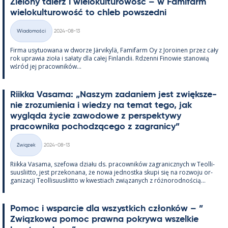
Zie­lony ta­lerz i wie­lo­kul­tu­rowość – w Fa­mi­farm
wie­lo­kul­tu­rowość to ch­leb powszedni
Kirjoitettu
Wiadomości
2024-08-13
Kategorie
Firma usy­tuowana w dworze Jär­vi­kylä, Fa­mi­farm Oy z Jo­roi­nen przez cały
rok uprawia zioła i sałaty dla całej Fin­lan­dii. Rdzenni Fi­nowie sta­nowią
wśród jej pracow­ników...
Riikka Va­sama: „Naszym za­da­niem jest zwiększe­
nie zrozu­mie­nia i wiedzy na te­mat tego, jak
wygląda życie zawo­dowe z pers­pek­tywy
pracow­nika poc­hodzącego z za­gra­nicy”
Kirjoitettu
Związek
2024-08-13
Kategorie
Riikka Va­sama, sze­fowa działu ds. pracow­ników za­gra­nicz­nych w Teol­li­
suus­liitto, jest prze­ko­nana, że nowa jed­nostka skupi się na rozwoju or­
ga­nizacji Teol­li­suus­liitto w kwes­tiach związa­nych z róż­no­rod­nością...
Po­moc i ws­parcie dla wszyst­kich członków – ”
Związ­kowa po­moc prawna pok­rywa wszel­kie