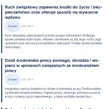
Ruch związ­kowy za­pew­nia środki do życia i bez­
pieczeństwo oraz ofe­ruje sposób na wywarcie
wpływu
Kirjoitettu
Związek
2024-08-13
Kategorie
Ruch związków zawo­dowych jest kluczowym ele­men­tem fińs­kiego
społeczeństwa do­bro­bytu. Ak­tywni człon­kowie są siłą tego ruchu. Jego
za­da­niem jest obrona pracow­ników i słabszych. Fińs­kie społeczeństwo
do­bro­bytu...
Dział śro­dowiska pracy po­maga, do­radza i ws­
piera w sprawach związa­nych ze śro­dowis­kiem
pracy
Kirjoitettu
Związek
2024-08-13
Kategorie
In­te­gralną częścią działal­ności działu śro­dowiska pracy Teol­li­suus­liitto
są kwes­tie bez­pieczeństwa i hi­gieny pracy, dobrego sa­mo­poczucie w
pracy, rozwoju życia zawo­dowego, a także po­li­tyka społeczna i...