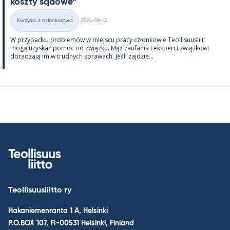
koszty są­dowe”
Kirjoitettu
Korzyści z członkostwa
2024-08-13
Kategorie
W przy­padku problemów w miejscu pracy człon­kowie Teol­li­suus­liit
mogą uzys­kać po­moc od związku. Mąż zau­fa­nia i eks­perci związ­kowi
do­radzają im w trud­nych sprawach. Jeśli zajdzie...
Teollisuusliitto ry
Hakaniemenranta 1 A, Helsinki
P.O.BOX 107, FI-00531 Helsinki, Finland