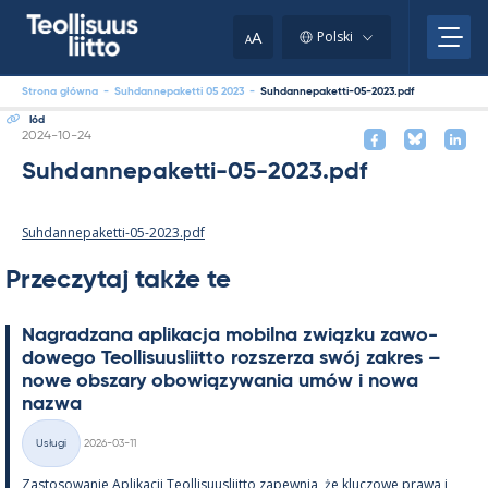
Skip
to
A
Polski
A
content
Strona główna
-
Suhdannepaketti 05 2023
-
Suhdannepaketti-05-2023.pdf
lód
Kirjoitettu
2024-10-24
Suhdannepaketti-05-2023.pdf
Suhdannepaketti-05-2023.pdf
Przeczytaj także te
Na­gradzana apli­kacja mo­bilna związku zawo­
dowego Teol­li­suus­liitto rozszerza swój za­kres –
nowe obszary obowiązywa­nia umów i nowa
nazwa
Kirjoitettu
Usługi
2026-03-11
Kategorie
Zas­to­sowa­nie Apli­kacji Teol­li­suus­liitto za­pew­nia, że kluczowe prawa i