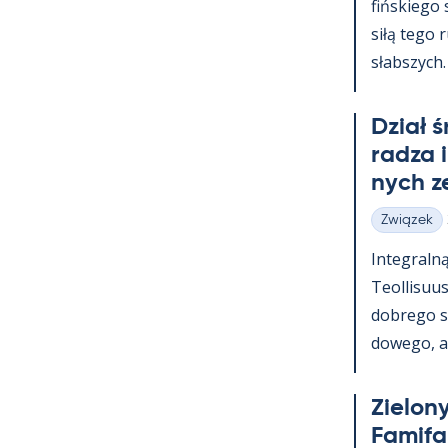
fińs­kiego
siłą tego 
słabszych.
Dział 
radza 
nych z
Związek
Kategorie
In­te­graln
Teol­li­suu
dobrego s
dowego, a t
Zie­lony
Fa­mi­f