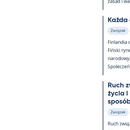
za­sad i wa
Każda 
Związek
Kategorie
Fin­lan­dia
Fiński ry­n
na­ro­dowy
Społeczeńst
Ruch z
życia i
sposób
Związek
Kategorie
Ruch zwią