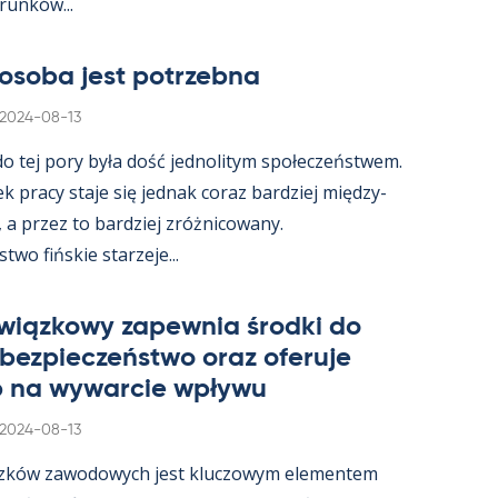
­runków...
osoba jest potrzebna
Kirjoitettu
2024-08-13
 do tej pory była dość jed­no­li­tym społeczeństwem.
ek pracy staje się jed­nak co­raz bardziej między­
, a przez to bardziej zróż­nicowany.
wo fińs­kie starzeje...
wiąz­kowy za­pew­nia środki do
 bez­pieczeństwo oraz ofe­ruje
 na wywarcie wpływu
Kirjoitettu
2024-08-13
zków zawo­dowych jest kluczowym ele­men­tem