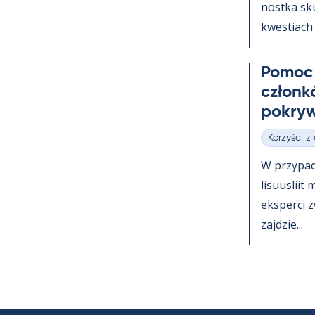
nostka skup
kwes­tiach 
Po­moc 
członk
pok­ryw
Korzyści z
Kategorie
W przy­pa
li­suus­lii
eks­perci 
zajdzie...