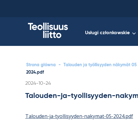
Skip
to
content
Usługi członkowskie
Strona główna
-
Talouden ja työllisyyden näkymät 05
2024.pdf
Kirjoitettu
2024-10-24
Talouden-ja-tyollisyyden-naky
Talouden-ja-tyollisyyden-nakymat-05-2024.pdf