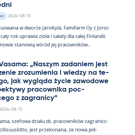
edni
Kirjoitettu
ci
2024-08-13
uowana w dworze Jär­vi­kylä, Fa­mi­farm Oy z Jo­roi­
ały rok uprawia zioła i sałaty dla całej Fin­lan­dii.
­nowie sta­nowią wśród jej pracow­ników...
 Va­sama: „Naszym za­da­niem jest
e­nie zrozu­mie­nia i wiedzy na te­
go, jak wygląda życie zawo­dowe
­pek­tywy pracow­nika poc­
ego z za­gra­nicy”
Kirjoitettu
2024-08-13
sama, sze­fowa działu ds. pracow­ników za­gra­nicz­
­li­suus­liitto, jest prze­ko­nana, że nowa jed­