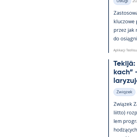
Ki
Usługi
20
Kategorie
Zas­to­sowa­
kluczowe 
przez jak 
do osiąg­nię
Aplikacji Teollisu
Te­kijä
kach” –
la­ryzu
Związek
Kategorie
Związek Za
liitto) roz
lem pro­g
hodzących 