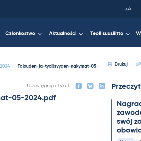
been
A
A
copied
to
your
Członkostwo
Aktualności
Teollisuusliitto
W
clipboard.)
Drukuj
 2024
-
Talouden-ja-tyollisyyden-nakymat-05-
Przeczyt
Udostępnij artykuł:
mat-05-2024.pdf
Na­gra
zawo­do
swój z
obowią