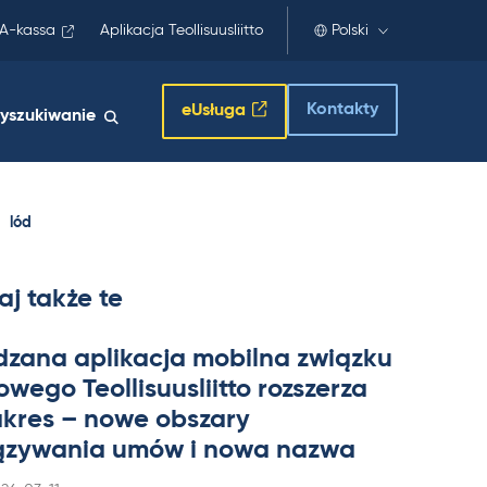
A-kassa
Aplikacja Teollisuusliitto
Polski
Kontakty
eUsługa
yszukiwanie
lód
aj także te
dzana apli­kacja mo­bilna związku
wego Teol­li­suus­liitto rozszerza
a­kres – nowe obszary
zywa­nia umów i nowa nazwa