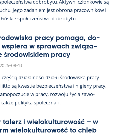
 społeczeństwa do­bro­bytu. Ak­tywni człon­kowie są
ruchu. Jego za­da­niem jest obrona pracow­ników i
 Fińs­kie społeczeństwo do­bro­bytu...
śro­dowiska pracy po­maga, do­
i ws­piera w sprawach związa­
e śro­dowis­kiem pracy
Kirjoitettu
2024-08-13
ą częścią działal­ności działu śro­dowiska pracy
s­liitto są kwes­tie bez­pieczeństwa i hi­gieny pracy,
a­mo­poczucie w pracy, rozwoju życia zawo­
akże po­li­tyka społeczna i...
 ta­lerz i wie­lo­kul­tu­rowość – w
arm wie­lo­kul­tu­rowość to ch­leb