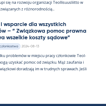
i się na rozwoju or­ga­nizacji Teol­li­suus­liitto w
związa­nych z róż­no­rod­nością...
i ws­parcie dla wszyst­kich
ów – ” Związ­kowa po­moc prawna
a wszel­kie koszty są­dowe”
Kirjoitettu
 członkostwa
2024-08-13
dku problemów w miejscu pracy człon­kowie Teol­
t mogą uzys­kać po­moc od związku. Mąż zau­fa­nia i
związ­kowi do­radzają im w trud­nych sprawach. Jeśli