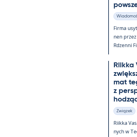
powsz
Wiadomoś
Kategorie
Firma usy­t
nen przez c
Rdzenni Fi
Riikka
zwiększ
mat te
z pers
hodząc
Związek
Kategorie
Riikka Va­
nych w Teol