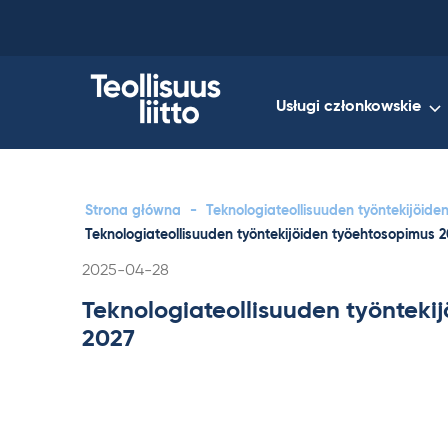
Skip
to
content
Usługi członkowskie
Strona główna
-
Teknologiateollisuuden työntekijöid
Teknologiateollisuuden työntekijöiden työehtosopimus 
Kirjoitettu
2025-04-28
Teknologiateollisuuden työnteki
2027