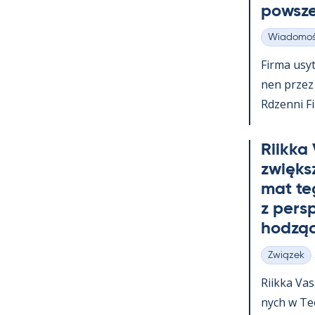
powsz
Wiadomoś
Kategorie
Firma usy­t
nen przez c
Rdzenni Fi
Riikka
zwiększ
mat te
z pers
hodząc
Związek
Kategorie
Riikka Va­
nych w Teol