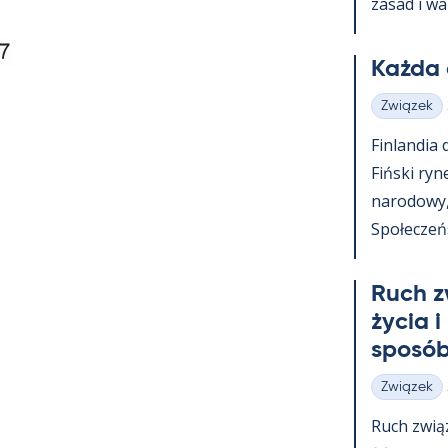
za­sad i wa
Każda 
Związek
Kategorie
Fin­lan­dia
Fiński ry­n
na­ro­dowy
Społeczeńst
Ruch z
życia i
sposób
Związek
Kategorie
Ruch zwią