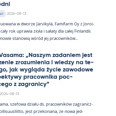
edni
Kirjoitettu
ci
2024-08-13
uowana w dworze Jär­vi­kylä, Fa­mi­farm Oy z Jo­roi­
ały rok uprawia zioła i sałaty dla całej Fin­lan­dii.
­nowie sta­nowią wśród jej pracow­ników...
 Va­sama: „Naszym za­da­niem jest
e­nie zrozu­mie­nia i wiedzy na te­
go, jak wygląda życie zawo­dowe
­pek­tywy pracow­nika poc­
ego z za­gra­nicy”
Kirjoitettu
2024-08-13
sama, sze­fowa działu ds. pracow­ników za­gra­nicz­
­li­suus­liitto, jest prze­ko­nana, że nowa jed­