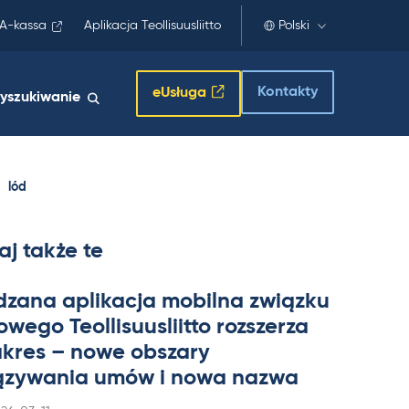
A-kassa
Aplikacja Teollisuusliitto
Polski
Kontakty
eUsługa
yszukiwanie
lód
aj także te
dzana apli­kacja mo­bilna związku
wego Teol­li­suus­liitto rozszerza
a­kres – nowe obszary
zywa­nia umów i nowa nazwa