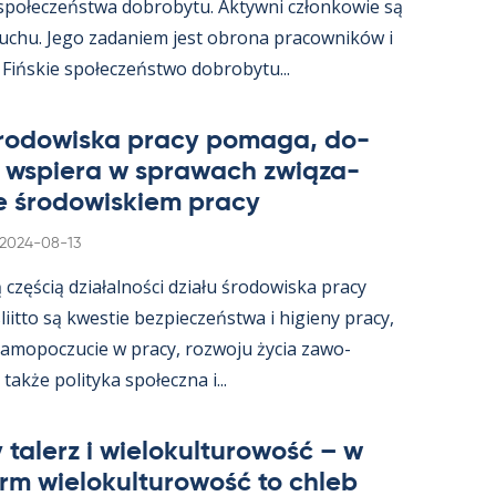
 społeczeństwa do­bro­bytu. Ak­tywni człon­kowie są
ruchu. Jego za­da­niem jest obrona pracow­ników i
 Fińs­kie społeczeństwo do­bro­bytu...
śro­dowiska pracy po­maga, do­
i ws­piera w sprawach związa­
e śro­dowis­kiem pracy
Kirjoitettu
2024-08-13
ą częścią działal­ności działu śro­dowiska pracy
s­liitto są kwes­tie bez­pieczeństwa i hi­gieny pracy,
a­mo­poczucie w pracy, rozwoju życia zawo­
akże po­li­tyka społeczna i...
 ta­lerz i wie­lo­kul­tu­rowość – w
arm wie­lo­kul­tu­rowość to ch­leb