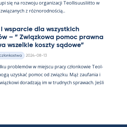
i się na rozwoju or­ga­nizacji Teol­li­suus­liitto w
związa­nych z róż­no­rod­nością...
i ws­parcie dla wszyst­kich
ów – ” Związ­kowa po­moc prawna
a wszel­kie koszty są­dowe”
Kirjoitettu
 członkostwa
2024-08-13
dku problemów w miejscu pracy człon­kowie Teol­
t mogą uzys­kać po­moc od związku. Mąż zau­fa­nia i
związ­kowi do­radzają im w trud­nych sprawach. Jeśli