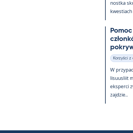
nostka skup
kwes­tiach 
Po­moc 
członk
pok­ryw
Korzyści z
Kategorie
W przy­pa
li­suus­lii
eks­perci 
zajdzie...