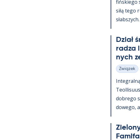
fińs­kiego
siłą tego 
słabszych.
Dział 
radza 
nych z
Związek
Kategorie
In­te­graln
Teol­li­suu
dobrego s
dowego, a t
Zie­lony
Fa­mi­f