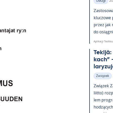
Ki
Usługi
20
Kategorie
Zas­to­sowa­
kluczowe 
przez jak 
do osiąg­nię
Aplikacji Teollisu
Te­kijä
kach” –
la­ryzu
Związek
Kategorie
Związek Za
liitto) roz
lem pro­g
hodzących 