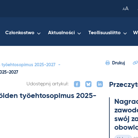
been
A
A
copied
to
your
Członkostwo
Aktualności
Teollisuusliitto
W
clipboard.)
Drukuj
en työehtosopimus 2025-2027
-
2025-2027
Przeczyt
Udostępnij artykuł:
jöiden työehtosopimus 2025-
Na­gra
zawo­do
swój z
obowią