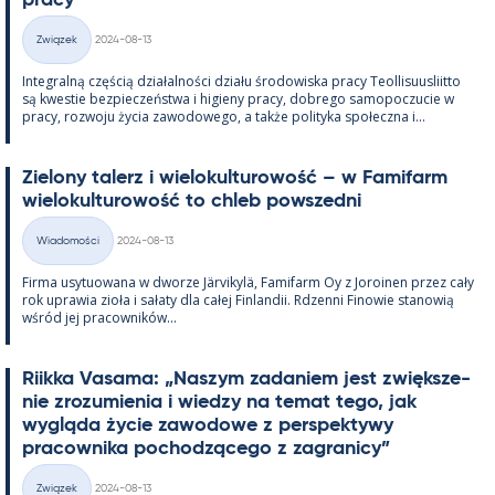
pracy
Kirjoitettu
Związek
2024-08-13
Kategorie
In­te­gralną częścią działal­ności działu śro­dowiska pracy Teol­li­suus­liitto
są kwes­tie bez­pieczeństwa i hi­gieny pracy, dobrego sa­mo­poczucie w
pracy, rozwoju życia zawo­dowego, a także po­li­tyka społeczna i...
Zie­lony ta­lerz i wie­lo­kul­tu­rowość – w Fa­mi­farm
wie­lo­kul­tu­rowość to ch­leb powszedni
Kirjoitettu
Wiadomości
2024-08-13
Kategorie
Firma usy­tuowana w dworze Jär­vi­kylä, Fa­mi­farm Oy z Jo­roi­nen przez cały
rok uprawia zioła i sałaty dla całej Fin­lan­dii. Rdzenni Fi­nowie sta­nowią
wśród jej pracow­ników...
Riikka Va­sama: „Naszym za­da­niem jest zwiększe­
nie zrozu­mie­nia i wiedzy na te­mat tego, jak
wygląda życie zawo­dowe z pers­pek­tywy
pracow­nika poc­hodzącego z za­gra­nicy”
Kirjoitettu
Związek
2024-08-13