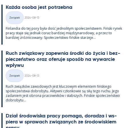
Każda osoba jest potrzebna
Kirjoitettu
Związek
2024-08-13
Kategorie
Fin­lan­dia do tej pory była dość jed­no­li­tym społeczeństwem. Fiński ry­nek
pracy staje się jed­nak co­raz bardziej między­na­ro­dowy, a przez to
bardziej zróż­nicowany. Społeczeństwo fińs­kie starzeje...
Ruch związ­kowy za­pew­nia środki do życia i bez­
pieczeństwo oraz ofe­ruje sposób na wywarcie
wpływu
Kirjoitettu
Związek
2024-08-13
Kategorie
Ruch związków zawo­dowych jest kluczowym ele­men­tem fińs­kiego
społeczeństwa do­bro­bytu. Ak­tywni człon­kowie są siłą tego ruchu. Jego
za­da­niem jest obrona pracow­ników i słabszych. Fińs­kie społeczeństwo
do­bro­bytu...
Dział śro­dowiska pracy po­maga, do­radza i ws­
piera w sprawach związa­nych ze śro­dowis­kiem