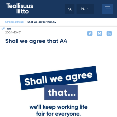
Skip
to
A
PL
A
content
Strona główna
-
Shall we agree that A4
lód
Kirjoitettu
2024-10-31
Shall we agree that A4