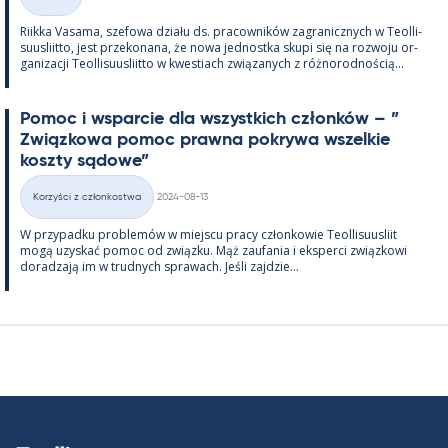
Kategorie
Riikka Va­sama, sze­fowa działu ds. pracow­ników za­gra­nicz­nych w Teol­li­
suus­liitto, jest prze­ko­nana, że nowa jed­nostka skupi się na rozwoju or­
ga­nizacji Teol­li­suus­liitto w kwes­tiach związa­nych z róż­no­rod­nością...
Po­moc i ws­parcie dla wszyst­kich członków – ”
Związ­kowa po­moc prawna pok­rywa wszel­kie
koszty są­dowe”
Kirjoitettu
Korzyści z członkostwa
2024-08-13
Kategorie
W przy­padku problemów w miejscu pracy człon­kowie Teol­li­suus­liit
mogą uzys­kać po­moc od związku. Mąż zau­fa­nia i eks­perci związ­kowi
do­radzają im w trud­nych sprawach. Jeśli zajdzie...