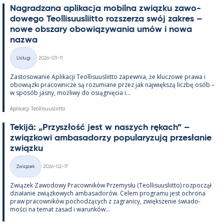
Na­gradzana apli­kacja mo­bilna związku zawo­
dowego Teol­li­suus­liitto rozszerza swój za­kres –
nowe obszary obowiązywa­nia umów i nowa
nazwa
Kirjoitettu
Usługi
2026-03-11
Kategorie
Zas­to­sowa­nie Apli­kacji Teol­li­suus­liitto za­pew­nia, że kluczowe prawa i
obowiązki pracow­nicze są rozu­miane przez jak największą liczbę osób –
w sposób jasny, moż­liwy do osiąg­nięcia i...
Aplikacji Teollisuusliitto
Te­kijä: „Przyszłość jest w naszych rę­kach” –
związ­kowi am­ba­sa­dorzy po­pu­la­ryzują przesła­nie
związku
Kirjoitettu
Związek
2026-02-17
Kategorie
Związek Zawo­dowy Pracow­ników Prze­mysłu (Teol­li­suus­liitto) roz­począł
działa­nie związ­kowych am­ba­sa­dorów. Ce­lem pro­gramu jest ochrona
praw pracow­ników poc­hodzących z za­gra­nicy, zwiększe­nie świa­do­
mości na te­mat za­sad i wa­runków...