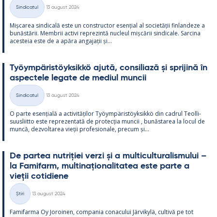
Kirjoitettu
Sindicatul
13 august 2024
Categorii
Mișca­rea sin­dicală este un con­struc­tor esențial al societății fin­lan­deze a
bunăstă­rii. Mem­brii ac­tivi reprezintă nucleul mișcă­rii sin­dicale. Sarcina
aces­teia este de a apăra an­ga­jații și...
Työym­pä­ris­töyk­sikkö ajută, con­si­liază și spri­jină în
as­pec­tele le­gate de me­diul muncii
Kirjoitettu
Sindicatul
13 august 2024
Categorii
O parte esențială a ac­ti­vități­lor Työym­pä­ris­töyk­sikkö din cadrul Teol­li­
suus­liitto este reprezen­tată de pro­tecția muncii , bunăs­ta­rea la locul de
muncă, dez­vol­ta­rea vieții pro­fe­sio­nale, precum și...
De par­tea nut­riției verzi și a mul­ticul­tu­ra­lis­mu­lui –
la Fa­mi­farm, mul­ti­națio­na­li­ta­tea este parte a
vieții co­ti­diene
Kirjoitettu
Știri
13 august 2024
Categorii
Fa­mi­farma Oy Jo­roi­nen, com­pa­nia co­nacu­lui Jär­vi­kylä, cul­tivă pe tot