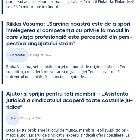
parcur­sul anu­lui ier­buri aro­ma­tice și sa­late, în toată Fin­landa. Fin­lan­dezii
se află în mi­no­ri­tate în rân­dul...
Riikka Va­sama: „Sarcina noa­stră este de a spori
înțe­le­ge­rea și com­pe­tența cu pri­vire la mo­dul în
care viața pro­fe­sio­nală este perce­pută din pers­
pec­tiva an­ga­ja­tu­lui străin”
Kirjoitettu
Sindicatul
13 august 2024
Categorii
Riikka Va­sama, șe­ful unității forței de muncă de ori­gine străină a Teol­li­
suusl­liitto, con­si­deră dez­vol­ta­rea or­ga­nizației Teol­li­suus­liitto a fi
epicent­rul noii unități, în as­pec­tele le­gate de...
Aju­tor și spri­jin pentru toți mem­brii – „Asis­tența
ju­ri­dică a sin­dica­tu­lui aco­peră toate cos­tu­rile ju­
ri­dice”
Kirjoitettu
Știri
13 august 2024
Categorii
Dacă există probleme la locul de muncă, mem­brii Teol­li­suus­liitto pri­
mesc aju­tor. Li­de­rul de sin­dicat și ex­perții sin­dicali oferă con­si­liere. La