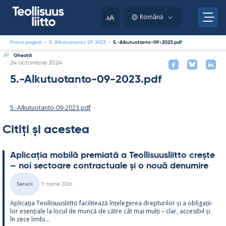
Skip
to
A
Română
A
content
Prima pagină
-
5. Alkutuotanto 09 2023
-
5.-Alkutuotanto-09-2023.pdf
Gheaţă
Kirjoitettu
24 octombrie 2024
5.-Alkutuotanto-09-2023.pdf
5.-Alkutuotanto-09-2023.pdf
Citiți și acestea
Aplicația mo­bilă pre­miată a Teol­li­suus­liitto crește
– noi sec­toare cont­rac­tuale și o nouă de­nu­mire
Kirjoitettu
Servicii
11 martie 2026
Categorii
Aplicația Teol­li­suus­liitto faci­li­tează înțe­le­ge­rea drep­tu­ri­lor și a obli­gații­
lor esențiale la locul de muncă de către cât mai mulți – clar, acce­si­bil și
în zece limbi...