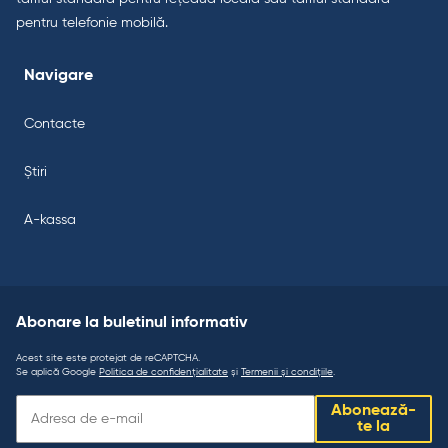
pentru telefonie mobilă.
Navigare
Contacte
Știri
A-kassa
Abonare la buletinul informativ
Acest site este protejat de reCAPTCHA.
Se aplică Google
Politica de confidențialitate
și
Termenii și condițiile
.
Abonare
Abonează-
la
te la
buletinul