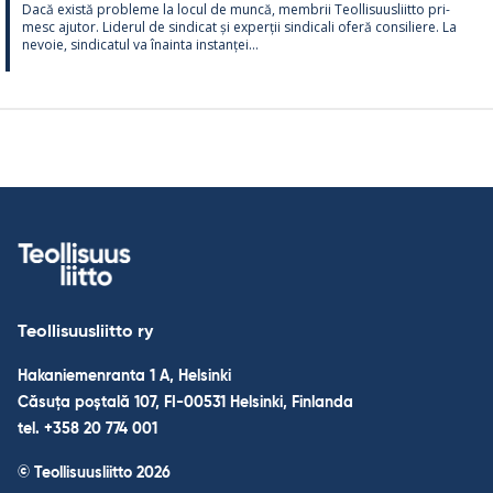
Dacă există probleme la locul de muncă, mem­brii Teol­li­suus­liitto pri­
mesc aju­tor. Li­de­rul de sin­dicat și ex­perții sin­dicali oferă con­si­liere. La
ne­voie, sin­dica­tul va înainta ins­tanței...
Teollisuusliitto ry
Hakaniemenranta 1 A, Helsinki
Căsuța poștală 107, FI-00531 Helsinki, Finlanda
tel. +358 20 774 001
© Teollisuusliitto 2026