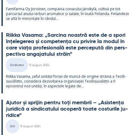
Categorii
Fa­mi­farma Oy Jo­roi­nen, com­pa­nia co­nacu­lui Jär­vi­kylä, cul­tivă pe tot
parcur­sul anu­lui ier­buri aro­ma­tice și sa­late, în toată Fin­landa. Fin­lan­dezii
se află în mi­no­ri­tate în rân­dul...
Riikka Va­sama: „Sarcina noa­stră este de a spori
înțe­le­ge­rea și com­pe­tența cu pri­vire la mo­dul în
care viața pro­fe­sio­nală este perce­pută din pers­
pec­tiva an­ga­ja­tu­lui străin”
Kirjoitettu
Sindicatul
13 august 2024
Categorii
Riikka Va­sama, șe­ful unității forței de muncă de ori­gine străină a Teol­li­
suusl­liitto, con­si­deră dez­vol­ta­rea or­ga­nizației Teol­li­suus­liitto a fi
epicent­rul noii unități, în as­pec­tele le­gate de...
Aju­tor și spri­jin pentru toți mem­brii – „Asis­tența
ju­ri­dică a sin­dica­tu­lui aco­peră toate cos­tu­rile ju­
ri­dice”
Kirjoitettu
Știri
13 august 2024
Categorii