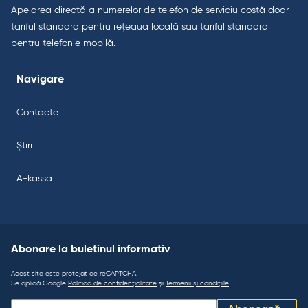
Apelarea directă a numerelor de telefon de serviciu costă doar
tariful standard pentru rețeaua locală sau tariful standard
pentru telefonie mobilă.
Navigare
Contacte
Știri
A-kassa
Abonare la buletinul informativ
Acest site este protejat de reCAPTCHA.
Se aplică Google
Politica de confidențialitate
și
Termenii și condițiile
.
Abonare