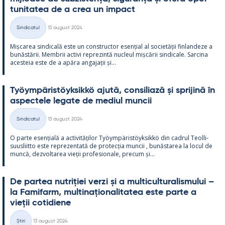
tu­ni­ta­tea de a crea un im­pact
Kirjoitettu
Sindicatul
13 august 2024
Categorii
Mișca­rea sin­dicală este un con­struc­tor esențial al societății fin­lan­deze a
bunăstă­rii. Mem­brii ac­tivi reprezintă nucleul mișcă­rii sin­dicale. Sarcina
aces­teia este de a apăra an­ga­jații și...
Työym­pä­ris­töyk­sikkö ajută, con­si­liază și spri­jină în
as­pec­tele le­gate de me­diul muncii
Kirjoitettu
Sindicatul
13 august 2024
Categorii
O parte esențială a ac­ti­vități­lor Työym­pä­ris­töyk­sikkö din cadrul Teol­li­
suus­liitto este reprezen­tată de pro­tecția muncii , bunăs­ta­rea la locul de
muncă, dez­vol­ta­rea vieții pro­fe­sio­nale, precum și...
De par­tea nut­riției verzi și a mul­ticul­tu­ra­lis­mu­lui –
la Fa­mi­farm, mul­ti­națio­na­li­ta­tea este parte a
vieții co­ti­diene
Kirjoitettu
Știri
13 august 2024