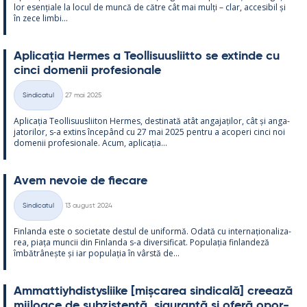
lor esențiale la locul de muncă de către cât mai mulți – clar, acce­si­bil și
în zece limbi...
Aplicația Her­mes a Teol­li­suus­liitto se ex­tinde cu
cinci do­me­nii pro­fe­sio­nale
Kirjoitettu
Sindicatul
27 mai 2025
Categorii
Aplicația Teol­li­suus­lii­ton Her­mes, des­ti­nată atât an­ga­jați­lor, cât și an­ga­
ja­to­ri­lor, s-a ex­tins începând cu 27 mai 2025 pentru a aco­peri cinci noi
do­me­nii pro­fe­sio­nale. Acum, aplicația...
Avem ne­voie de fiecare
Kirjoitettu
Sindicatul
13 august 2024
Categorii
Fin­landa este o socie­tate des­tul de uni­formă. Odată cu in­ter­națio­na­liza­
rea, piața muncii din Fin­landa s-a di­ver­si­ficat. Po­pu­lația fin­lan­deză
îmbătrâ­nește și iar po­pu­lația în vârstă de...
Am­mat­tiyh­dis­tys­liike [mișca­rea sin­dicală] cree­ază
mij­loace de subzis­tență, si­gu­ranță și oferă opor­