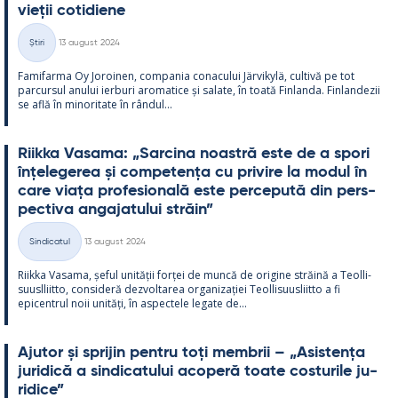
vieții co­ti­diene
Kirjoitettu
Știri
13 august 2024
Categorii
Fa­mi­farma Oy Jo­roi­nen, com­pa­nia co­nacu­lui Jär­vi­kylä, cul­tivă pe tot
parcur­sul anu­lui ier­buri aro­ma­tice și sa­late, în toată Fin­landa. Fin­lan­dezii
se află în mi­no­ri­tate în rân­dul...
Riikka Va­sama: „Sarcina noa­stră este de a spori
înțe­le­ge­rea și com­pe­tența cu pri­vire la mo­dul în
care viața pro­fe­sio­nală este perce­pută din pers­
pec­tiva an­ga­ja­tu­lui străin”
Kirjoitettu
Sindicatul
13 august 2024
Categorii
Riikka Va­sama, șe­ful unității forței de muncă de ori­gine străină a Teol­li­
suusl­liitto, con­si­deră dez­vol­ta­rea or­ga­nizației Teol­li­suus­liitto a fi
epicent­rul noii unități, în as­pec­tele le­gate de...
Aju­tor și spri­jin pentru toți mem­brii – „Asis­tența
ju­ri­dică a sin­dica­tu­lui aco­peră toate cos­tu­rile ju­
ri­dice”