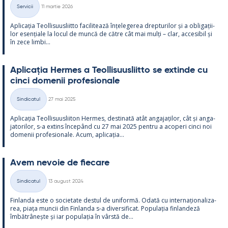
Kirjoitettu
Servicii
11 martie 2026
Categorii
Aplicația Teol­li­suus­liitto faci­li­tează înțe­le­ge­rea drep­tu­ri­lor și a obli­gații­
lor esențiale la locul de muncă de către cât mai mulți – clar, acce­si­bil și
în zece limbi...
Aplicația Her­mes a Teol­li­suus­liitto se ex­tinde cu
cinci do­me­nii pro­fe­sio­nale
Kirjoitettu
Sindicatul
27 mai 2025
Categorii
Aplicația Teol­li­suus­lii­ton Her­mes, des­ti­nată atât an­ga­jați­lor, cât și an­ga­
ja­to­ri­lor, s-a ex­tins începând cu 27 mai 2025 pentru a aco­peri cinci noi
do­me­nii pro­fe­sio­nale. Acum, aplicația...
Avem ne­voie de fiecare
Kirjoitettu
Sindicatul
13 august 2024
Categorii
Fin­landa este o socie­tate des­tul de uni­formă. Odată cu in­ter­națio­na­liza­
rea, piața muncii din Fin­landa s-a di­ver­si­ficat. Po­pu­lația fin­lan­deză
îmbătrâ­nește și iar po­pu­lația în vârstă de...