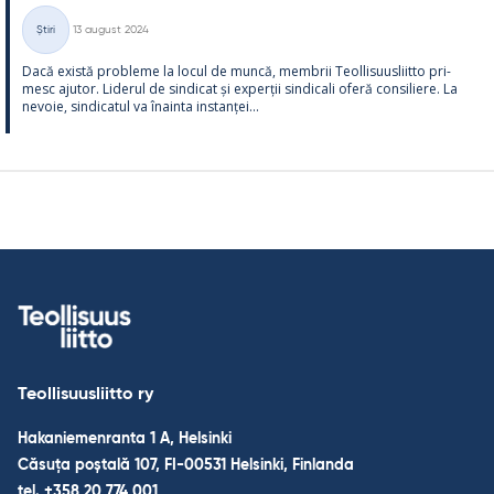
Kirjoitettu
Știri
13 august 2024
Categorii
Dacă există probleme la locul de muncă, mem­brii Teol­li­suus­liitto pri­
mesc aju­tor. Li­de­rul de sin­dicat și ex­perții sin­dicali oferă con­si­liere. La
ne­voie, sin­dica­tul va înainta ins­tanței...
Teollisuusliitto ry
Hakaniemenranta 1 A, Helsinki
Căsuța poștală 107, FI-00531 Helsinki, Finlanda
tel. +358 20 774 001