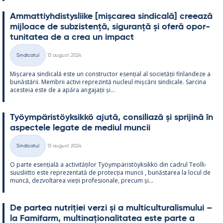
Am­mat­tiyh­dis­tys­liike [mișca­rea sin­dicală] cree­ază
mij­loace de subzis­tență, si­gu­ranță și oferă opor­
tu­ni­ta­tea de a crea un im­pact
Kirjoitettu
Sindicatul
13 august 2024
Categorii
Mișca­rea sin­dicală este un con­struc­tor esențial al societății fin­lan­deze a
bunăstă­rii. Mem­brii ac­tivi reprezintă nucleul mișcă­rii sin­dicale. Sarcina
aces­teia este de a apăra an­ga­jații și...
Työym­pä­ris­töyk­sikkö ajută, con­si­liază și spri­jină în
as­pec­tele le­gate de me­diul muncii
Kirjoitettu
Sindicatul
13 august 2024
Categorii
O parte esențială a ac­ti­vități­lor Työym­pä­ris­töyk­sikkö din cadrul Teol­li­
suus­liitto este reprezen­tată de pro­tecția muncii , bunăs­ta­rea la locul de
muncă, dez­vol­ta­rea vieții pro­fe­sio­nale, precum și...
De par­tea nut­riției verzi și a mul­ticul­tu­ra­lis­mu­lui –
la Fa­mi­farm, mul­ti­națio­na­li­ta­tea este parte a