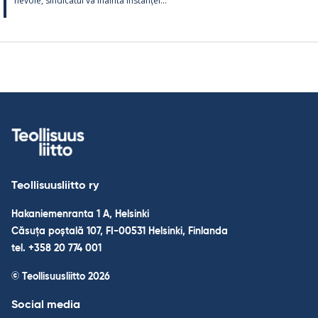
ne­voie, sin­dica­tul va înainta ins­tanței...
Teollisuusliitto ry
Hakaniemenranta 1 A, Helsinki
Căsuța poștală 107, FI-00531 Helsinki, Finlanda
tel. +358 20 774 001
© Teollisuusliitto 2026
Social media