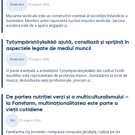
Kirjoitettu
Sindicatul
13 august 2024
Categorii
Mișca­rea sin­dicală este un con­struc­tor esențial al societății fin­lan­deze a
bunăstă­rii. Mem­brii ac­tivi reprezintă nucleul mișcă­rii sin­dicale. Sarcina
aces­teia este de a apăra an­ga­jații și...
Työym­pä­ris­töyk­sikkö ajută, con­si­liază și spri­jină în
as­pec­tele le­gate de me­diul muncii
Kirjoitettu
Sindicatul
13 august 2024
Categorii
O parte esențială a ac­ti­vități­lor Työym­pä­ris­töyk­sikkö din cadrul Teol­li­
suus­liitto este reprezen­tată de pro­tecția muncii , bunăs­ta­rea la locul de
muncă, dez­vol­ta­rea vieții pro­fe­sio­nale, precum și...
De par­tea nut­riției verzi și a mul­ticul­tu­ra­lis­mu­lui –
la Fa­mi­farm, mul­ti­națio­na­li­ta­tea este parte a
vieții co­ti­diene
Kirjoitettu
Știri
13 august 2024
Categorii
Fa­mi­farma Oy Jo­roi­nen, com­pa­nia co­nacu­lui Jär­vi­kylä, cul­tivă pe tot