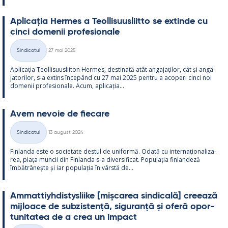
Aplicația Her­mes a Teol­li­suus­liitto se ex­tinde cu
cinci do­me­nii pro­fe­sio­nale
Kirjoitettu
Sindicatul
27 mai 2025
Categorii
Aplicația Teol­li­suus­lii­ton Her­mes, des­ti­nată atât an­ga­jați­lor, cât și an­ga­
ja­to­ri­lor, s-a ex­tins începând cu 27 mai 2025 pentru a aco­peri cinci noi
do­me­nii pro­fe­sio­nale. Acum, aplicația...
Avem ne­voie de fiecare
Kirjoitettu
Sindicatul
13 august 2024
Categorii
Fin­landa este o socie­tate des­tul de uni­formă. Odată cu in­ter­națio­na­liza­
rea, piața muncii din Fin­landa s-a di­ver­si­ficat. Po­pu­lația fin­lan­deză
îmbătrâ­nește și iar po­pu­lația în vârstă de...
Am­mat­tiyh­dis­tys­liike [mișca­rea sin­dicală] cree­ază
mij­loace de subzis­tență, si­gu­ranță și oferă opor­
tu­ni­ta­tea de a crea un im­pact