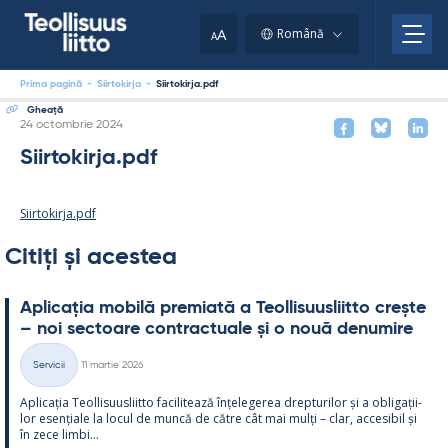
Skip
to
A
Română
A
content
Prima pagină
-
Siirtokirja
-
Siirtokirja.pdf
Gheaţă
Kirjoitettu
24 octombrie 2024
Siirtokirja.pdf
Siirtokirja.pdf
Citiți și acestea
Aplicația mo­bilă pre­miată a Teol­li­suus­liitto crește
– noi sec­toare cont­rac­tuale și o nouă de­nu­mire
Kirjoitettu
Servicii
11 martie 2026
Categorii
Aplicația Teol­li­suus­liitto faci­li­tează înțe­le­ge­rea drep­tu­ri­lor și a obli­gații­
lor esențiale la locul de muncă de către cât mai mulți – clar, acce­si­bil și
în zece limbi...