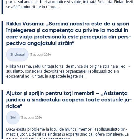
parcur­sul anu­lui ier­buri aro­ma­tice și sa­late, în toată Fin­landa. Fin­lan­dezii
se află în mi­no­ri­tate în rân­dul...
Riikka Va­sama: „Sarcina noa­stră este de a spori
înțe­le­ge­rea și com­pe­tența cu pri­vire la mo­dul în
care viața pro­fe­sio­nală este perce­pută din pers­
pec­tiva an­ga­ja­tu­lui străin”
Kirjoitettu
Sindicatul
13 august 2024
Categorii
Riikka Va­sama, șe­ful unității forței de muncă de ori­gine străină a Teol­li­
suusl­liitto, con­si­deră dez­vol­ta­rea or­ga­nizației Teol­li­suus­liitto a fi
epicent­rul noii unități, în as­pec­tele le­gate de...
Aju­tor și spri­jin pentru toți mem­brii – „Asis­tența
ju­ri­dică a sin­dica­tu­lui aco­peră toate cos­tu­rile ju­
ri­dice”
Kirjoitettu
Știri
13 august 2024
Categorii
Dacă există probleme la locul de muncă, mem­brii Teol­li­suus­liitto pri­
mesc aju­tor. Li­de­rul de sin­dicat și ex­perții sin­dicali oferă con­si­liere. La