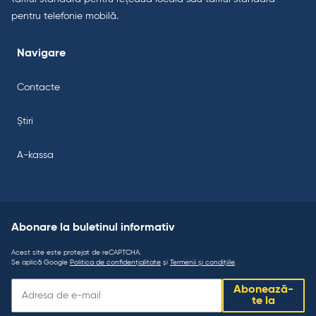
pentru telefonie mobilă.
Navigare
Contacte
Știri
A-kassa
Abonare la buletinul informativ
Acest site este protejat de reCAPTCHA.
Se aplică Google
Politica de confidențialitate
și
Termenii și condițiile
.
Abonare
Abonează-
la
te la
buletinul