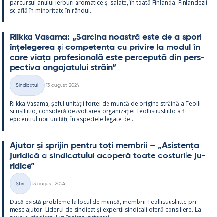
parcur­sul anu­lui ier­buri aro­ma­tice și sa­late, în toată Fin­landa. Fin­lan­dezii
se află în mi­no­ri­tate în rân­dul...
Riikka Va­sama: „Sarcina noa­stră este de a spori
înțe­le­ge­rea și com­pe­tența cu pri­vire la mo­dul în
care viața pro­fe­sio­nală este perce­pută din pers­
pec­tiva an­ga­ja­tu­lui străin”
Kirjoitettu
Sindicatul
13 august 2024
Categorii
Riikka Va­sama, șe­ful unității forței de muncă de ori­gine străină a Teol­li­
suusl­liitto, con­si­deră dez­vol­ta­rea or­ga­nizației Teol­li­suus­liitto a fi
epicent­rul noii unități, în as­pec­tele le­gate de...
Aju­tor și spri­jin pentru toți mem­brii – „Asis­tența
ju­ri­dică a sin­dica­tu­lui aco­peră toate cos­tu­rile ju­
ri­dice”
Kirjoitettu
Știri
13 august 2024
Categorii
Dacă există probleme la locul de muncă, mem­brii Teol­li­suus­liitto pri­
mesc aju­tor. Li­de­rul de sin­dicat și ex­perții sin­dicali oferă con­si­liere. La