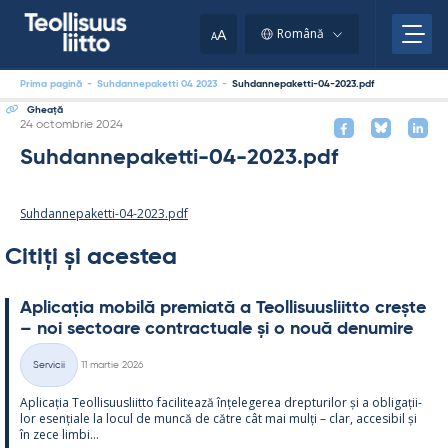
Skip
to
A
Română
A
content
Prima pagină
-
Suhdannepaketti 04 2023
-
Suhdannepaketti-04-2023.pdf
Gheaţă
Kirjoitettu
24 octombrie 2024
Suhdannepaketti-04-2023.pdf
Suhdannepaketti-04-2023.pdf
Citiți și acestea
Aplicația mo­bilă pre­miată a Teol­li­suus­liitto crește
– noi sec­toare cont­rac­tuale și o nouă de­nu­mire
Kirjoitettu
Servicii
11 martie 2026
Categorii
Aplicația Teol­li­suus­liitto faci­li­tează înțe­le­ge­rea drep­tu­ri­lor și a obli­gații­
lor esențiale la locul de muncă de către cât mai mulți – clar, acce­si­bil și
în zece limbi...