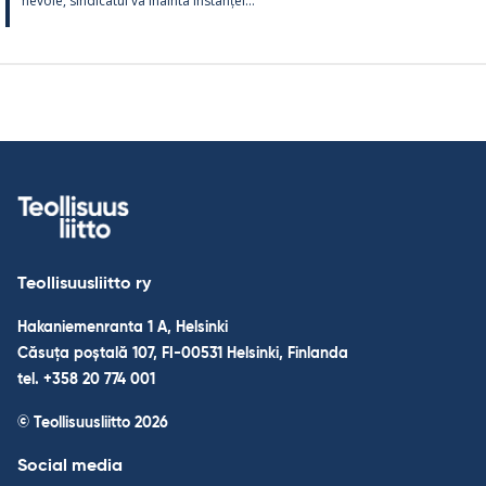
ne­voie, sin­dica­tul va înainta ins­tanței...
Teollisuusliitto ry
Hakaniemenranta 1 A, Helsinki
Căsuța poștală 107, FI-00531 Helsinki, Finlanda
tel. +358 20 774 001
© Teollisuusliitto 2026
Social media