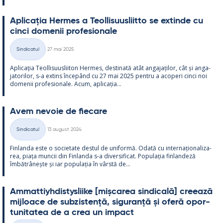
Aplicația Her­mes a Teol­li­suus­liitto se ex­tinde cu
cinci do­me­nii pro­fe­sio­nale
Kirjoitettu
Sindicatul
27 mai 2025
Categorii
Aplicația Teol­li­suus­lii­ton Her­mes, des­ti­nată atât an­ga­jați­lor, cât și an­ga­
ja­to­ri­lor, s-a ex­tins începând cu 27 mai 2025 pentru a aco­peri cinci noi
do­me­nii pro­fe­sio­nale. Acum, aplicația...
Avem ne­voie de fiecare
Kirjoitettu
Sindicatul
13 august 2024
Categorii
Fin­landa este o socie­tate des­tul de uni­formă. Odată cu in­ter­națio­na­liza­
rea, piața muncii din Fin­landa s-a di­ver­si­ficat. Po­pu­lația fin­lan­deză
îmbătrâ­nește și iar po­pu­lația în vârstă de...
Am­mat­tiyh­dis­tys­liike [mișca­rea sin­dicală] cree­ază
mij­loace de subzis­tență, si­gu­ranță și oferă opor­
tu­ni­ta­tea de a crea un im­pact