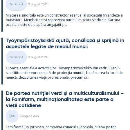
Kirjoitettu
Sindicatul
13 august 2024
Categorii
Mișca­rea sin­dicală este un con­struc­tor esențial al societății fin­lan­deze a
bunăstă­rii. Mem­brii ac­tivi reprezintă nucleul mișcă­rii sin­dicale. Sarcina
aces­teia este de a apăra an­ga­jații și...
Työym­pä­ris­töyk­sikkö ajută, con­si­liază și spri­jină în
as­pec­tele le­gate de me­diul muncii
Kirjoitettu
Sindicatul
13 august 2024
Categorii
O parte esențială a ac­ti­vități­lor Työym­pä­ris­töyk­sikkö din cadrul Teol­li­
suus­liitto este reprezen­tată de pro­tecția muncii , bunăs­ta­rea la locul de
muncă, dez­vol­ta­rea vieții pro­fe­sio­nale, precum și...
De par­tea nut­riției verzi și a mul­ticul­tu­ra­lis­mu­lui –
la Fa­mi­farm, mul­ti­națio­na­li­ta­tea este parte a
vieții co­ti­diene
Kirjoitettu
Știri
13 august 2024
Categorii
Fa­mi­farma Oy Jo­roi­nen, com­pa­nia co­nacu­lui Jär­vi­kylä, cul­tivă pe tot