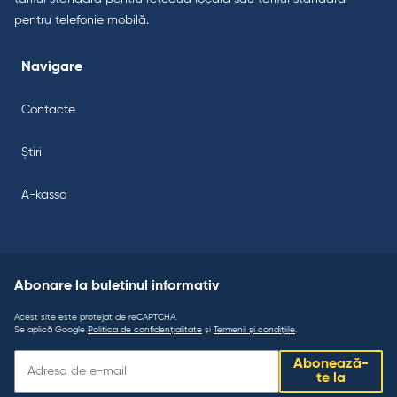
pentru telefonie mobilă.
Navigare
Contacte
Știri
A-kassa
Abonare la buletinul informativ
Acest site este protejat de reCAPTCHA.
Se aplică Google
Politica de confidențialitate
și
Termenii și condițiile
.
Abonare
Abonează-
la
te la
buletinul