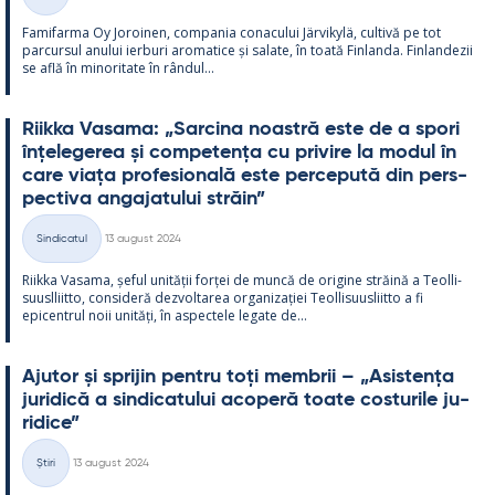
Categorii
Fa­mi­farma Oy Jo­roi­nen, com­pa­nia co­nacu­lui Jär­vi­kylä, cul­tivă pe tot
parcur­sul anu­lui ier­buri aro­ma­tice și sa­late, în toată Fin­landa. Fin­lan­dezii
se află în mi­no­ri­tate în rân­dul...
Riikka Va­sama: „Sarcina noa­stră este de a spori
înțe­le­ge­rea și com­pe­tența cu pri­vire la mo­dul în
care viața pro­fe­sio­nală este perce­pută din pers­
pec­tiva an­ga­ja­tu­lui străin”
Kirjoitettu
Sindicatul
13 august 2024
Categorii
Riikka Va­sama, șe­ful unității forței de muncă de ori­gine străină a Teol­li­
suusl­liitto, con­si­deră dez­vol­ta­rea or­ga­nizației Teol­li­suus­liitto a fi
epicent­rul noii unități, în as­pec­tele le­gate de...
Aju­tor și spri­jin pentru toți mem­brii – „Asis­tența
ju­ri­dică a sin­dica­tu­lui aco­peră toate cos­tu­rile ju­
ri­dice”
Kirjoitettu
Știri
13 august 2024
Categorii