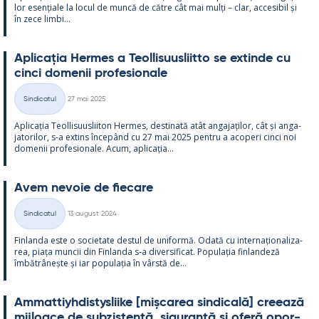
lor esențiale la locul de muncă de către cât mai mulți – clar, acce­si­bil și
în zece limbi...
Aplicația Her­mes a Teol­li­suus­liitto se ex­tinde cu
cinci do­me­nii pro­fe­sio­nale
Kirjoitettu
Sindicatul
27 mai 2025
Categorii
Aplicația Teol­li­suus­lii­ton Her­mes, des­ti­nată atât an­ga­jați­lor, cât și an­ga­
ja­to­ri­lor, s-a ex­tins începând cu 27 mai 2025 pentru a aco­peri cinci noi
do­me­nii pro­fe­sio­nale. Acum, aplicația...
Avem ne­voie de fiecare
Kirjoitettu
Sindicatul
13 august 2024
Categorii
Fin­landa este o socie­tate des­tul de uni­formă. Odată cu in­ter­națio­na­liza­
rea, piața muncii din Fin­landa s-a di­ver­si­ficat. Po­pu­lația fin­lan­deză
îmbătrâ­nește și iar po­pu­lația în vârstă de...
Am­mat­tiyh­dis­tys­liike [mișca­rea sin­dicală] cree­ază
mij­loace de subzis­tență, si­gu­ranță și oferă opor­