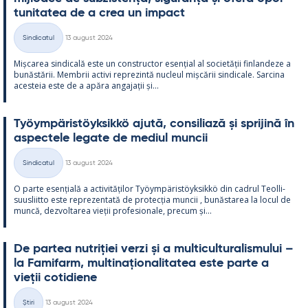
tu­ni­ta­tea de a crea un im­pact
Kirjoitettu
Sindicatul
13 august 2024
Categorii
Mișca­rea sin­dicală este un con­struc­tor esențial al societății fin­lan­deze a
bunăstă­rii. Mem­brii ac­tivi reprezintă nucleul mișcă­rii sin­dicale. Sarcina
aces­teia este de a apăra an­ga­jații și...
Työym­pä­ris­töyk­sikkö ajută, con­si­liază și spri­jină în
as­pec­tele le­gate de me­diul muncii
Kirjoitettu
Sindicatul
13 august 2024
Categorii
O parte esențială a ac­ti­vități­lor Työym­pä­ris­töyk­sikkö din cadrul Teol­li­
suus­liitto este reprezen­tată de pro­tecția muncii , bunăs­ta­rea la locul de
muncă, dez­vol­ta­rea vieții pro­fe­sio­nale, precum și...
De par­tea nut­riției verzi și a mul­ticul­tu­ra­lis­mu­lui –
la Fa­mi­farm, mul­ti­națio­na­li­ta­tea este parte a
vieții co­ti­diene
Kirjoitettu
Știri
13 august 2024