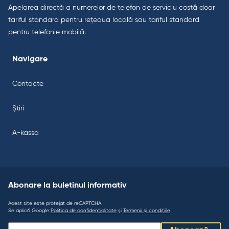
Apelarea directă a numerelor de telefon de serviciu costă doar
tariful standard pentru rețeaua locală sau tariful standard
pentru telefonie mobilă.
Navigare
Contacte
Știri
A-kassa
Abonare la buletinul informativ
Acest site este protejat de reCAPTCHA.
Se aplică Google
Politica de confidențialitate
și
Termenii și condițiile
.
Abonare