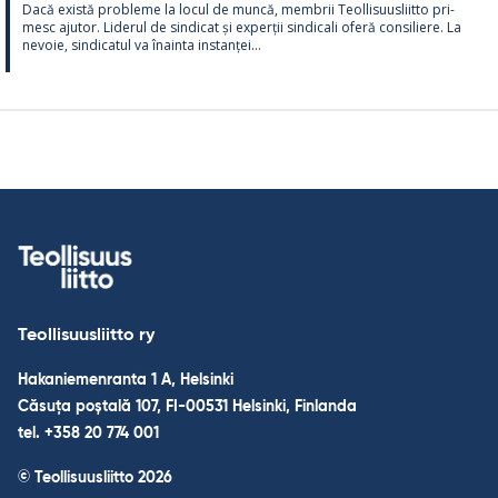
Dacă există probleme la locul de muncă, mem­brii Teol­li­suus­liitto pri­
mesc aju­tor. Li­de­rul de sin­dicat și ex­perții sin­dicali oferă con­si­liere. La
ne­voie, sin­dica­tul va înainta ins­tanței...
Teollisuusliitto ry
Hakaniemenranta 1 A, Helsinki
Căsuța poștală 107, FI-00531 Helsinki, Finlanda
tel. +358 20 774 001
© Teollisuusliitto 2026