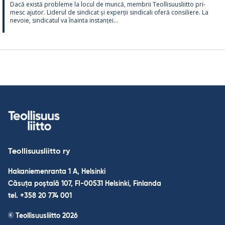
Dacă există probleme la locul de muncă, mem­brii Teol­li­suus­liitto pri­
mesc aju­tor. Li­de­rul de sin­dicat și ex­perții sin­dicali oferă con­si­liere. La
ne­voie, sin­dica­tul va înainta ins­tanței...
Teollisuusliitto ry
Hakaniemenranta 1 A, Helsinki
Căsuța poștală 107, FI-00531 Helsinki, Finlanda
tel. +358 20 774 001
© Teollisuusliitto 2026