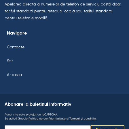
Apelarea directă a numerelor de telefon de serviciu costă doar
tariful standard pentru rețeaua locală sau tariful standard
pentru telefonie mobilă.
Navigare
Contacte
Știri
A-kassa
Abonare la buletinul informativ
Acest site este protejat de reCAPTCHA.
Se aplică Google
Politica de confidențialitate
și
Termenii și condițiile
.
Abonare