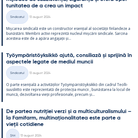
tu­ni­ta­tea de a crea un im­pact
Kirjoitettu
Sindicatul
13 august 2024
Categorii
Mișca­rea sin­dicală este un con­struc­tor esențial al societății fin­lan­deze a
bunăstă­rii. Mem­brii ac­tivi reprezintă nucleul mișcă­rii sin­dicale. Sarcina
aces­teia este de a apăra an­ga­jații și...
Työym­pä­ris­töyk­sikkö ajută, con­si­liază și spri­jină în
as­pec­tele le­gate de me­diul muncii
Kirjoitettu
Sindicatul
13 august 2024
Categorii
O parte esențială a ac­ti­vități­lor Työym­pä­ris­töyk­sikkö din cadrul Teol­li­
suus­liitto este reprezen­tată de pro­tecția muncii , bunăs­ta­rea la locul de
muncă, dez­vol­ta­rea vieții pro­fe­sio­nale, precum și...
De par­tea nut­riției verzi și a mul­ticul­tu­ra­lis­mu­lui –
la Fa­mi­farm, mul­ti­națio­na­li­ta­tea este parte a
vieții co­ti­diene
Kirjoitettu
Știri
13 august 2024