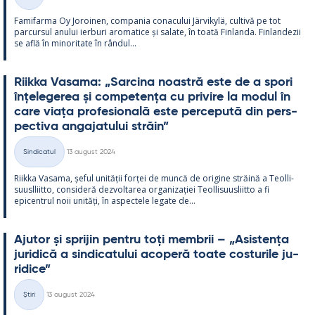
Categorii
Fa­mi­farma Oy Jo­roi­nen, com­pa­nia co­nacu­lui Jär­vi­kylä, cul­tivă pe tot
parcur­sul anu­lui ier­buri aro­ma­tice și sa­late, în toată Fin­landa. Fin­lan­dezii
se află în mi­no­ri­tate în rân­dul...
Riikka Va­sama: „Sarcina noa­stră este de a spori
înțe­le­ge­rea și com­pe­tența cu pri­vire la mo­dul în
care viața pro­fe­sio­nală este perce­pută din pers­
pec­tiva an­ga­ja­tu­lui străin”
Kirjoitettu
Sindicatul
13 august 2024
Categorii
Riikka Va­sama, șe­ful unității forței de muncă de ori­gine străină a Teol­li­
suusl­liitto, con­si­deră dez­vol­ta­rea or­ga­nizației Teol­li­suus­liitto a fi
epicent­rul noii unități, în as­pec­tele le­gate de...
Aju­tor și spri­jin pentru toți mem­brii – „Asis­tența
ju­ri­dică a sin­dica­tu­lui aco­peră toate cos­tu­rile ju­
ri­dice”
Kirjoitettu
Știri
13 august 2024
Categorii