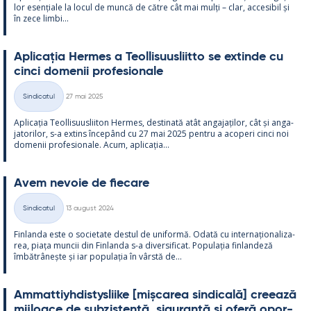
lor esențiale la locul de muncă de către cât mai mulți – clar, acce­si­bil și
în zece limbi...
Aplicația Her­mes a Teol­li­suus­liitto se ex­tinde cu
cinci do­me­nii pro­fe­sio­nale
Kirjoitettu
Sindicatul
27 mai 2025
Categorii
Aplicația Teol­li­suus­lii­ton Her­mes, des­ti­nată atât an­ga­jați­lor, cât și an­ga­
ja­to­ri­lor, s-a ex­tins începând cu 27 mai 2025 pentru a aco­peri cinci noi
do­me­nii pro­fe­sio­nale. Acum, aplicația...
Avem ne­voie de fiecare
Kirjoitettu
Sindicatul
13 august 2024
Categorii
Fin­landa este o socie­tate des­tul de uni­formă. Odată cu in­ter­națio­na­liza­
rea, piața muncii din Fin­landa s-a di­ver­si­ficat. Po­pu­lația fin­lan­deză
îmbătrâ­nește și iar po­pu­lația în vârstă de...
Am­mat­tiyh­dis­tys­liike [mișca­rea sin­dicală] cree­ază
mij­loace de subzis­tență, si­gu­ranță și oferă opor­