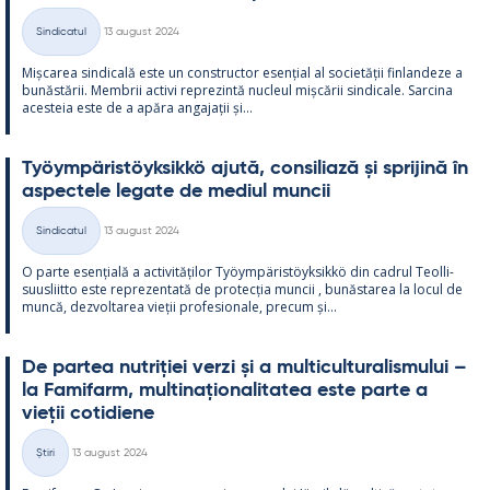
Kirjoitettu
Sindicatul
13 august 2024
Categorii
Mișca­rea sin­dicală este un con­struc­tor esențial al societății fin­lan­deze a
bunăstă­rii. Mem­brii ac­tivi reprezintă nucleul mișcă­rii sin­dicale. Sarcina
aces­teia este de a apăra an­ga­jații și...
Työym­pä­ris­töyk­sikkö ajută, con­si­liază și spri­jină în
as­pec­tele le­gate de me­diul muncii
Kirjoitettu
Sindicatul
13 august 2024
Categorii
O parte esențială a ac­ti­vități­lor Työym­pä­ris­töyk­sikkö din cadrul Teol­li­
suus­liitto este reprezen­tată de pro­tecția muncii , bunăs­ta­rea la locul de
muncă, dez­vol­ta­rea vieții pro­fe­sio­nale, precum și...
De par­tea nut­riției verzi și a mul­ticul­tu­ra­lis­mu­lui –
la Fa­mi­farm, mul­ti­națio­na­li­ta­tea este parte a
vieții co­ti­diene
Kirjoitettu
Știri
13 august 2024
Categorii