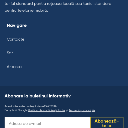
tariful standard pentru rețeaua locală sau tariful standard
pentru telefonie mobilă.
Navigare
Contacte
Știri
A-kassa
Abonare la buletinul informativ
Acest site este protejat de reCAPTCHA.
Se aplică Google
Politica de confidențialitate
și
Termenii și condițiile
.
Abonare
Abonează-
la
te la