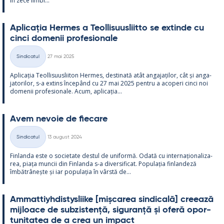
în zece limbi...
Aplicația Her­mes a Teol­li­suus­liitto se ex­tinde cu
cinci do­me­nii pro­fe­sio­nale
Kirjoitettu
Sindicatul
27 mai 2025
Categorii
Aplicația Teol­li­suus­lii­ton Her­mes, des­ti­nată atât an­ga­jați­lor, cât și an­ga­
ja­to­ri­lor, s-a ex­tins începând cu 27 mai 2025 pentru a aco­peri cinci noi
do­me­nii pro­fe­sio­nale. Acum, aplicația...
Avem ne­voie de fiecare
Kirjoitettu
Sindicatul
13 august 2024
Categorii
Fin­landa este o socie­tate des­tul de uni­formă. Odată cu in­ter­națio­na­liza­
rea, piața muncii din Fin­landa s-a di­ver­si­ficat. Po­pu­lația fin­lan­deză
îmbătrâ­nește și iar po­pu­lația în vârstă de...
Am­mat­tiyh­dis­tys­liike [mișca­rea sin­dicală] cree­ază
mij­loace de subzis­tență, si­gu­ranță și oferă opor­
tu­ni­ta­tea de a crea un im­pact