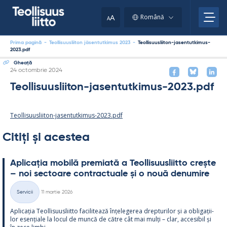
Skip
to
A
Română
A
content
Prima pagină
-
Teollisuusliiton jäsentutkimus 2023
-
Teollisuusliiton-jasentutkimus-
2023.pdf
Gheaţă
Kirjoitettu
24 octombrie 2024
Teollisuusliiton-jasentutkimus-2023.pdf
Teollisuusliiton-jasentutkimus-2023.pdf
Citiți și acestea
Aplicația mo­bilă pre­miată a Teol­li­suus­liitto crește
– noi sec­toare cont­rac­tuale și o nouă de­nu­mire
Kirjoitettu
Servicii
11 martie 2026
Categorii
Aplicația Teol­li­suus­liitto faci­li­tează înțe­le­ge­rea drep­tu­ri­lor și a obli­gații­
lor esențiale la locul de muncă de către cât mai mulți – clar, acce­si­bil și