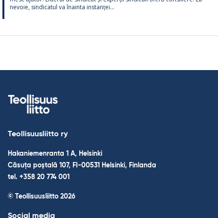
ne­voie, sin­dica­tul va înainta ins­tanței...
Teollisuusliitto ry
Hakaniemenranta 1 A, Helsinki
Căsuța poștală 107, FI-00531 Helsinki, Finlanda
tel. +358 20 774 001
© Teollisuusliitto 2026
Social media