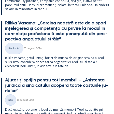
Fa­mi­farma Oy Jo­roi­nen, com­pa­nia co­nacu­lui Jär­vi­kylä, cul­tivă pe tot
parcur­sul anu­lui ier­buri aro­ma­tice și sa­late, în toată Fin­landa. Fin­lan­dezii
se află în mi­no­ri­tate în rân­dul...
Riikka Va­sama: „Sarcina noa­stră este de a spori
înțe­le­ge­rea și com­pe­tența cu pri­vire la mo­dul în
care viața pro­fe­sio­nală este perce­pută din pers­
pec­tiva an­ga­ja­tu­lui străin”
Kirjoitettu
Sindicatul
13 august 2024
Categorii
Riikka Va­sama, șe­ful unității forței de muncă de ori­gine străină a Teol­li­
suusl­liitto, con­si­deră dez­vol­ta­rea or­ga­nizației Teol­li­suus­liitto a fi
epicent­rul noii unități, în as­pec­tele le­gate de...
Aju­tor și spri­jin pentru toți mem­brii – „Asis­tența
ju­ri­dică a sin­dica­tu­lui aco­peră toate cos­tu­rile ju­
ri­dice”
Kirjoitettu
Știri
13 august 2024
Categorii
Dacă există probleme la locul de muncă, mem­brii Teol­li­suus­liitto pri­
mesc aju­tor. Li­de­rul de sin­dicat și ex­perții sin­dicali oferă con­si­liere. La