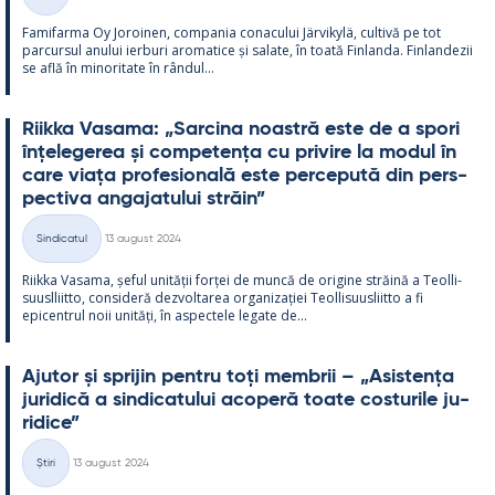
Categorii
Fa­mi­farma Oy Jo­roi­nen, com­pa­nia co­nacu­lui Jär­vi­kylä, cul­tivă pe tot
parcur­sul anu­lui ier­buri aro­ma­tice și sa­late, în toată Fin­landa. Fin­lan­dezii
se află în mi­no­ri­tate în rân­dul...
Riikka Va­sama: „Sarcina noa­stră este de a spori
înțe­le­ge­rea și com­pe­tența cu pri­vire la mo­dul în
care viața pro­fe­sio­nală este perce­pută din pers­
pec­tiva an­ga­ja­tu­lui străin”
Kirjoitettu
Sindicatul
13 august 2024
Categorii
Riikka Va­sama, șe­ful unității forței de muncă de ori­gine străină a Teol­li­
suusl­liitto, con­si­deră dez­vol­ta­rea or­ga­nizației Teol­li­suus­liitto a fi
epicent­rul noii unități, în as­pec­tele le­gate de...
Aju­tor și spri­jin pentru toți mem­brii – „Asis­tența
ju­ri­dică a sin­dica­tu­lui aco­peră toate cos­tu­rile ju­
ri­dice”
Kirjoitettu
Știri
13 august 2024
Categorii