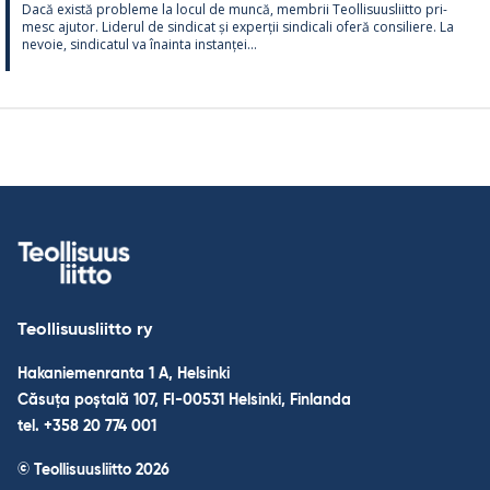
Dacă există probleme la locul de muncă, mem­brii Teol­li­suus­liitto pri­
mesc aju­tor. Li­de­rul de sin­dicat și ex­perții sin­dicali oferă con­si­liere. La
ne­voie, sin­dica­tul va înainta ins­tanței...
Teollisuusliitto ry
Hakaniemenranta 1 A, Helsinki
Căsuța poștală 107, FI-00531 Helsinki, Finlanda
tel. +358 20 774 001
© Teollisuusliitto 2026