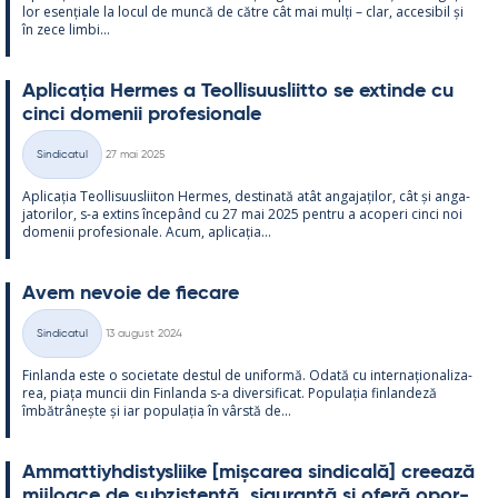
lor esențiale la locul de muncă de către cât mai mulți – clar, acce­si­bil și
în zece limbi...
Aplicația Her­mes a Teol­li­suus­liitto se ex­tinde cu
cinci do­me­nii pro­fe­sio­nale
Kirjoitettu
Sindicatul
27 mai 2025
Categorii
Aplicația Teol­li­suus­lii­ton Her­mes, des­ti­nată atât an­ga­jați­lor, cât și an­ga­
ja­to­ri­lor, s-a ex­tins începând cu 27 mai 2025 pentru a aco­peri cinci noi
do­me­nii pro­fe­sio­nale. Acum, aplicația...
Avem ne­voie de fiecare
Kirjoitettu
Sindicatul
13 august 2024
Categorii
Fin­landa este o socie­tate des­tul de uni­formă. Odată cu in­ter­națio­na­liza­
rea, piața muncii din Fin­landa s-a di­ver­si­ficat. Po­pu­lația fin­lan­deză
îmbătrâ­nește și iar po­pu­lația în vârstă de...
Am­mat­tiyh­dis­tys­liike [mișca­rea sin­dicală] cree­ază
mij­loace de subzis­tență, si­gu­ranță și oferă opor­