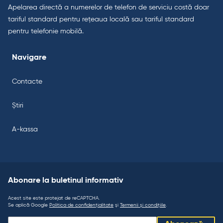
Apelarea directă a numerelor de telefon de serviciu costă doar
tariful standard pentru rețeaua locală sau tariful standard
pentru telefonie mobilă.
Navigare
Contacte
Știri
A-kassa
Abonare la buletinul informativ
Acest site este protejat de reCAPTCHA.
Se aplică Google
Politica de confidențialitate
și
Termenii și condițiile
.
Abonare