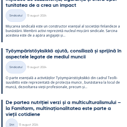
tu­ni­ta­tea de a crea un im­pact
Kirjoitettu
Sindicatul
13 august 2024
Categorii
Mișca­rea sin­dicală este un con­struc­tor esențial al societății fin­lan­deze a
bunăstă­rii. Mem­brii ac­tivi reprezintă nucleul mișcă­rii sin­dicale. Sarcina
aces­teia este de a apăra an­ga­jații și...
Työym­pä­ris­töyk­sikkö ajută, con­si­liază și spri­jină în
as­pec­tele le­gate de me­diul muncii
Kirjoitettu
Sindicatul
13 august 2024
Categorii
O parte esențială a ac­ti­vități­lor Työym­pä­ris­töyk­sikkö din cadrul Teol­li­
suus­liitto este reprezen­tată de pro­tecția muncii , bunăs­ta­rea la locul de
muncă, dez­vol­ta­rea vieții pro­fe­sio­nale, precum și...
De par­tea nut­riției verzi și a mul­ticul­tu­ra­lis­mu­lui –
la Fa­mi­farm, mul­ti­națio­na­li­ta­tea este parte a
vieții co­ti­diene
Kirjoitettu
Știri
13 august 2024