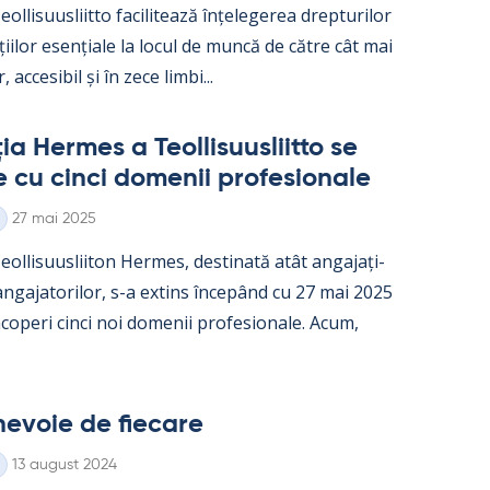
ol­li­suus­liitto faci­li­tează înțe­le­ge­rea drep­tu­ri­lor
ații­lor esențiale la locul de muncă de către cât mai
, acce­si­bil și în zece limbi...
a Her­mes a Teol­li­suus­liitto se
e cu cinci do­me­nii pro­fe­sio­nale
Kirjoitettu
27 mai 2025
ol­li­suus­lii­ton Her­mes, des­ti­nată atât an­ga­jați­
 an­ga­ja­to­ri­lor, s-a ex­tins începând cu 27 mai 2025
o­peri cinci noi do­me­nii pro­fe­sio­nale. Acum,
e­voie de fiecare
Kirjoitettu
13 august 2024