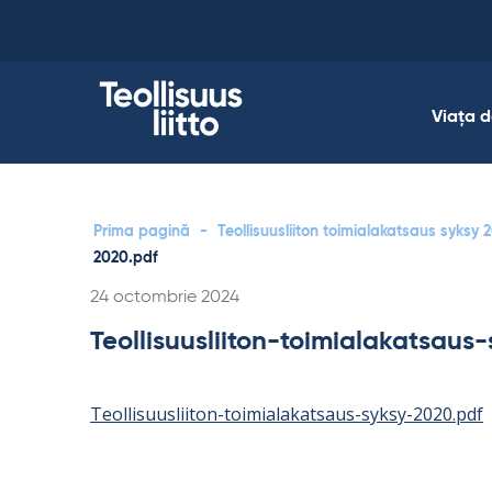
Skip
to
content
Viața 
Prima pagină
-
Teollisuusliiton toimialakatsaus syksy 
2020.pdf
Kirjoitettu
24 octombrie 2024
Teollisuusliiton-toimialakatsaus
Teollisuusliiton-toimialakatsaus-syksy-2020.pdf