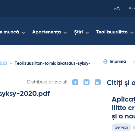
been
A
A-
A
copied
to
your
de muncă
Apartenența
Știri
Teollisuusliitto
clipboard.)
Imprimă
2020
-
Teollisuusliiton-toimialakatsaus-syksy-
Citiți și
Distribuie articolul:
-syksy-2020.pdf
Aplicaț
liitto 
și o no
K
Servicii
1
Categorii