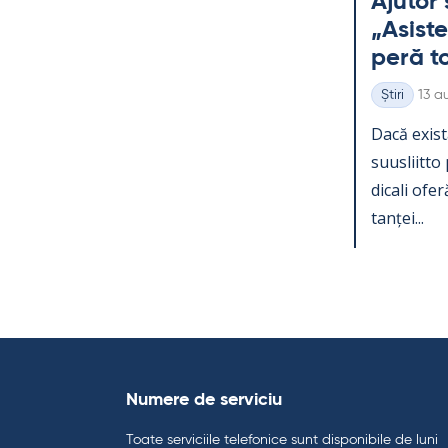
Aju­tor 
„Asis­te
peră toa
Kirjo
Știri
13 a
Categorii
Dacă exist
suus­liitto 
dicali oferă
tanței...
Numere de serviciu
Toate serviciile telefonice sunt disponibile de luni