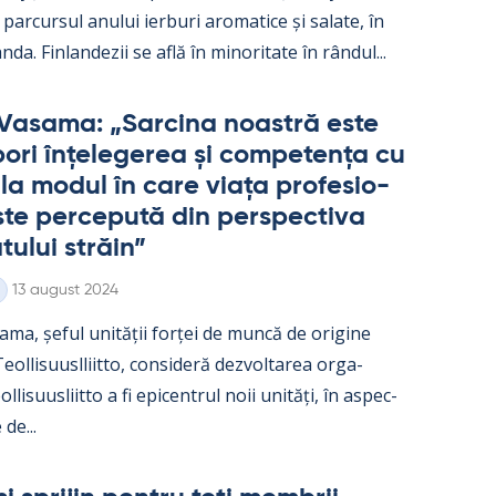
parcur­sul anu­lui ier­buri aro­ma­tice și sa­late, în
nda. Fin­lan­dezii se află în mi­no­ri­tate în rân­dul...
Va­sama: „Sarcina noa­stră este
ori înțe­le­ge­rea și com­pe­tența cu
e la mo­dul în care viața pro­fe­sio­
te perce­pută din pers­pec­tiva
­tu­lui străin”
Kirjoitettu
13 august 2024
ama, șe­ful unității forței de muncă de ori­gine
ol­li­suusl­liitto, con­si­deră dez­vol­ta­rea or­ga­
l­li­suus­liitto a fi epicent­rul noii unități, în as­pec­
 de...