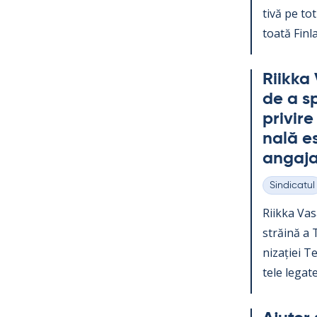
tivă pe tot 
toată Fin­la
Riikka 
de a sp
pri­vir
nală es
an­ga­ja
Sindicatul
Categorii
Riikka Va­s
străină a Te
nizației Teo
tele le­gate