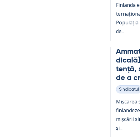
Fin­landa e
ter­națio­na
Po­pu­lația
de...
Am­mat­t
dicală]
tență, s
de a c
Sindicatul
Categorii
Mișca­rea s
fin­lan­dez
mișcă­rii s
și...