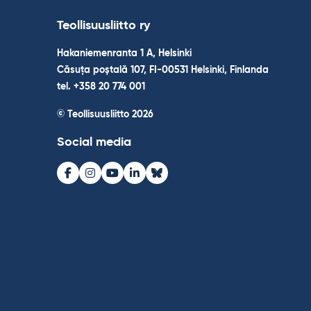
Teollisuusliitto ry
Hakaniemenranta 1 A, Helsinki
Căsuța poștală 107, FI-00531 Helsinki, Finlanda
tel. +358 20 774 001
© Teollisuusliitto 2026
Social media
Facebook
Instagram
Youtube
LinkedIn
Bluesky