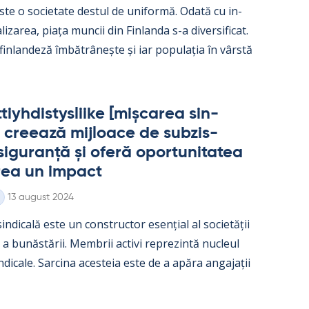
ste o socie­tate des­tul de uni­formă. Odată cu in­
­liza­rea, piața muncii din Fin­landa s-a di­ver­si­ficat.
 fin­lan­deză îmbătrâ­nește și iar po­pu­lația în vârstă
iyh­dis­tys­liike [mișca­rea sin­
 cree­ază mij­loace de subzis­
i­gu­ranță și oferă opor­tu­ni­ta­tea
rea un im­pact
Kirjoitettu
13 august 2024
in­dicală este un con­struc­tor esențial al societății
e a bunăstă­rii. Mem­brii ac­tivi reprezintă nucleul
in­dicale. Sarcina aces­teia este de a apăra an­ga­jații