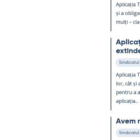
Aplicația Te
și a obli­g
mulți – clar
Aplicați
ex­tind
Sindicatul
Categorii
Aplicația Te
lor, cât și
pentru a ac
aplicația...
Avem n
Sindicatul
Categorii