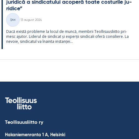
ju­ri­dică a sin­dica­tu­lui aco­peră toate cos­tu­rile ju­
ri­dice”
Kirjoitettu
Știri
13 august 2024
Categorii
Dacă există probleme la locul de muncă, mem­brii Teol­li­suus­liitto pri­
mesc aju­tor. Li­de­rul de sin­dicat și ex­perții sin­dicali oferă con­si­liere. La
ne­voie, sin­dica­tul va înainta ins­tanței...
Teollisuusliitto ry
Hakaniemenranta 1 A, Helsinki