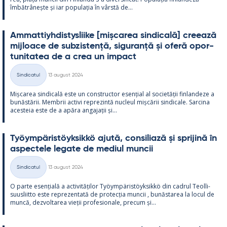
îmbătrâ­nește și iar po­pu­lația în vârstă de...
Am­mat­tiyh­dis­tys­liike [mișca­rea sin­dicală] cree­ază
mij­loace de subzis­tență, si­gu­ranță și oferă opor­
tu­ni­ta­tea de a crea un im­pact
Kirjoitettu
Sindicatul
13 august 2024
Categorii
Mișca­rea sin­dicală este un con­struc­tor esențial al societății fin­lan­deze a
bunăstă­rii. Mem­brii ac­tivi reprezintă nucleul mișcă­rii sin­dicale. Sarcina
aces­teia este de a apăra an­ga­jații și...
Työym­pä­ris­töyk­sikkö ajută, con­si­liază și spri­jină în
as­pec­tele le­gate de me­diul muncii
Kirjoitettu
Sindicatul
13 august 2024
Categorii
O parte esențială a ac­ti­vități­lor Työym­pä­ris­töyk­sikkö din cadrul Teol­li­
suus­liitto este reprezen­tată de pro­tecția muncii , bunăs­ta­rea la locul de
muncă, dez­vol­ta­rea vieții pro­fe­sio­nale, precum și...