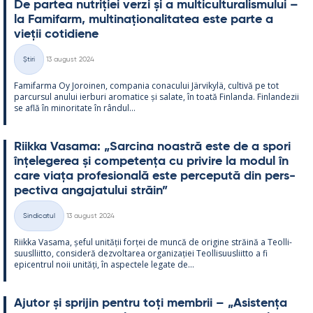
De par­tea nut­riției verzi și a mul­ticul­tu­ra­lis­mu­lui –
la Fa­mi­farm, mul­ti­națio­na­li­ta­tea este parte a
vieții co­ti­diene
Kirjoitettu
Știri
13 august 2024
Categorii
Fa­mi­farma Oy Jo­roi­nen, com­pa­nia co­nacu­lui Jär­vi­kylä, cul­tivă pe tot
parcur­sul anu­lui ier­buri aro­ma­tice și sa­late, în toată Fin­landa. Fin­lan­dezii
se află în mi­no­ri­tate în rân­dul...
Riikka Va­sama: „Sarcina noa­stră este de a spori
înțe­le­ge­rea și com­pe­tența cu pri­vire la mo­dul în
care viața pro­fe­sio­nală este perce­pută din pers­
pec­tiva an­ga­ja­tu­lui străin”
Kirjoitettu
Sindicatul
13 august 2024
Categorii
Riikka Va­sama, șe­ful unității forței de muncă de ori­gine străină a Teol­li­
suusl­liitto, con­si­deră dez­vol­ta­rea or­ga­nizației Teol­li­suus­liitto a fi
epicent­rul noii unități, în as­pec­tele le­gate de...
Aju­tor și spri­jin pentru toți mem­brii – „Asis­tența