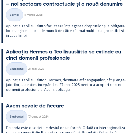
– noi sec­toare cont­rac­tuale și o nouă de­nu­mire
Kirjoitettu
Servicii
11 martie 2026
Categorii
Aplicația Teol­li­suus­liitto faci­li­tează înțe­le­ge­rea drep­tu­ri­lor și a obli­gații­
lor esențiale la locul de muncă de către cât mai mulți – clar, acce­si­bil și
în zece limbi...
Aplicația Her­mes a Teol­li­suus­liitto se ex­tinde cu
cinci do­me­nii pro­fe­sio­nale
Kirjoitettu
Sindicatul
27 mai 2025
Categorii
Aplicația Teol­li­suus­lii­ton Her­mes, des­ti­nată atât an­ga­jați­lor, cât și an­ga­
ja­to­ri­lor, s-a ex­tins începând cu 27 mai 2025 pentru a aco­peri cinci noi
do­me­nii pro­fe­sio­nale. Acum, aplicația...
Avem ne­voie de fiecare
Kirjoitettu
Sindicatul
13 august 2024
Categorii
Fin­landa este o socie­tate des­tul de uni­formă. Odată cu in­ter­națio­na­liza­
rea, piața muncii din Fin­landa s-a di­ver­si­ficat. Po­pu­lația fin­lan­deză