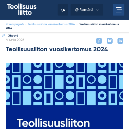
Skip
to
A
Română
A
content
Prima pagină
-
Teollisuusliiton vuosikertomus 2024
-
Teollisuusliiton vuosikertomus
2024
Gheaţă
Kirjoitettu
4 iunie 2025
Teollisuusliiton vuosikertomus 2024