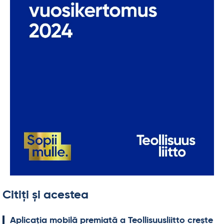
Citiți și acestea
Aplicația mo­bilă pre­miată a Teol­li­suus­liitto crește