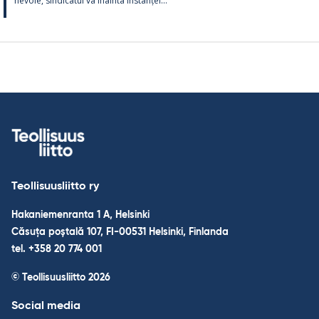
ne­voie, sin­dica­tul va înainta ins­tanței...
Teollisuusliitto ry
Hakaniemenranta 1 A, Helsinki
Căsuța poștală 107, FI-00531 Helsinki, Finlanda
tel. +358 20 774 001
© Teollisuusliitto 2026
Social media