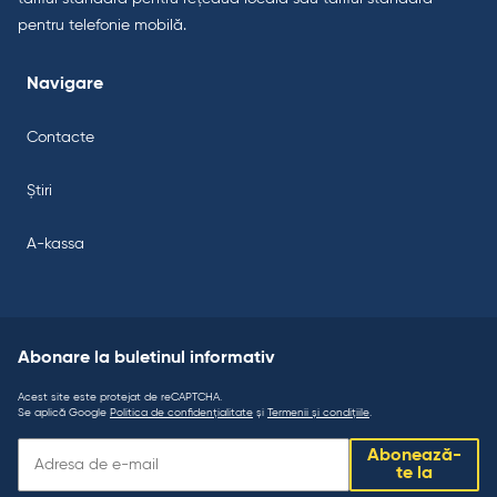
pentru telefonie mobilă.
Navigare
Contacte
Știri
A-kassa
Abonare la buletinul informativ
Acest site este protejat de reCAPTCHA.
Se aplică Google
Politica de confidențialitate
și
Termenii și condițiile
.
Abonare
Abonează-
la
te la
buletinul