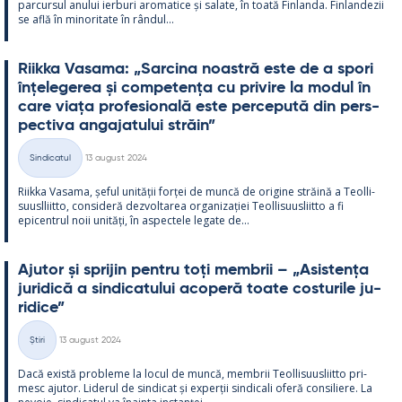
parcur­sul anu­lui ier­buri aro­ma­tice și sa­late, în toată Fin­landa. Fin­lan­dezii
se află în mi­no­ri­tate în rân­dul...
Riikka Va­sama: „Sarcina noa­stră este de a spori
înțe­le­ge­rea și com­pe­tența cu pri­vire la mo­dul în
care viața pro­fe­sio­nală este perce­pută din pers­
pec­tiva an­ga­ja­tu­lui străin”
Kirjoitettu
Sindicatul
13 august 2024
Categorii
Riikka Va­sama, șe­ful unității forței de muncă de ori­gine străină a Teol­li­
suusl­liitto, con­si­deră dez­vol­ta­rea or­ga­nizației Teol­li­suus­liitto a fi
epicent­rul noii unități, în as­pec­tele le­gate de...
Aju­tor și spri­jin pentru toți mem­brii – „Asis­tența
ju­ri­dică a sin­dica­tu­lui aco­peră toate cos­tu­rile ju­
ri­dice”
Kirjoitettu
Știri
13 august 2024
Categorii
Dacă există probleme la locul de muncă, mem­brii Teol­li­suus­liitto pri­
mesc aju­tor. Li­de­rul de sin­dicat și ex­perții sin­dicali oferă con­si­liere. La