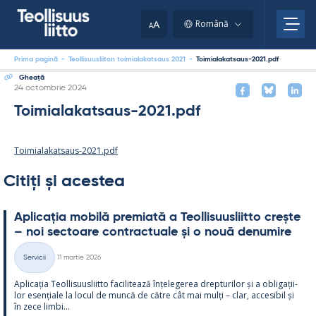
Skip
to
A
Română
A
content
Prima pagină
-
Teollisuusliiton toimialakatsaus 2021
-
Toimialakatsaus-2021.pdf
Gheaţă
Kirjoitettu
24 octombrie 2024
Toimialakatsaus-2021.pdf
Toimialakatsaus-2021.pdf
Citiți și acestea
Aplicația mo­bilă pre­miată a Teol­li­suus­liitto crește
– noi sec­toare cont­rac­tuale și o nouă de­nu­mire
Kirjoitettu
Servicii
11 martie 2026
Categorii
Aplicația Teol­li­suus­liitto faci­li­tează înțe­le­ge­rea drep­tu­ri­lor și a obli­gații­
lor esențiale la locul de muncă de către cât mai mulți – clar, acce­si­bil și
în zece limbi...