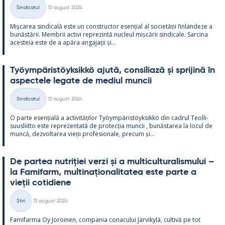
Kirjoitettu
Sindicatul
13 august 2024
Categorii
Mișca­rea sin­dicală este un con­struc­tor esențial al societății fin­lan­deze a
bunăstă­rii. Mem­brii ac­tivi reprezintă nucleul mișcă­rii sin­dicale. Sarcina
aces­teia este de a apăra an­ga­jații și...
Työym­pä­ris­töyk­sikkö ajută, con­si­liază și spri­jină în
as­pec­tele le­gate de me­diul muncii
Kirjoitettu
Sindicatul
13 august 2024
Categorii
O parte esențială a ac­ti­vități­lor Työym­pä­ris­töyk­sikkö din cadrul Teol­li­
suus­liitto este reprezen­tată de pro­tecția muncii , bunăs­ta­rea la locul de
muncă, dez­vol­ta­rea vieții pro­fe­sio­nale, precum și...
De par­tea nut­riției verzi și a mul­ticul­tu­ra­lis­mu­lui –
la Fa­mi­farm, mul­ti­națio­na­li­ta­tea este parte a
vieții co­ti­diene
Kirjoitettu
Știri
13 august 2024
Categorii
Fa­mi­farma Oy Jo­roi­nen, com­pa­nia co­nacu­lui Jär­vi­kylä, cul­tivă pe tot