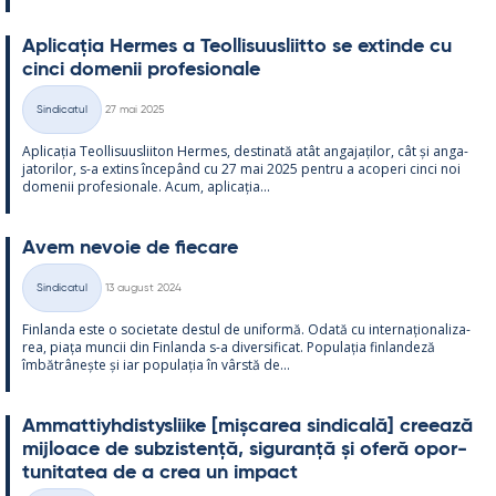
Aplicația Her­mes a Teol­li­suus­liitto se ex­tinde cu
cinci do­me­nii pro­fe­sio­nale
Kirjoitettu
Sindicatul
27 mai 2025
Categorii
Aplicația Teol­li­suus­lii­ton Her­mes, des­ti­nată atât an­ga­jați­lor, cât și an­ga­
ja­to­ri­lor, s-a ex­tins începând cu 27 mai 2025 pentru a aco­peri cinci noi
do­me­nii pro­fe­sio­nale. Acum, aplicația...
Avem ne­voie de fiecare
Kirjoitettu
Sindicatul
13 august 2024
Categorii
Fin­landa este o socie­tate des­tul de uni­formă. Odată cu in­ter­națio­na­liza­
rea, piața muncii din Fin­landa s-a di­ver­si­ficat. Po­pu­lația fin­lan­deză
îmbătrâ­nește și iar po­pu­lația în vârstă de...
Am­mat­tiyh­dis­tys­liike [mișca­rea sin­dicală] cree­ază
mij­loace de subzis­tență, si­gu­ranță și oferă opor­
tu­ni­ta­tea de a crea un im­pact