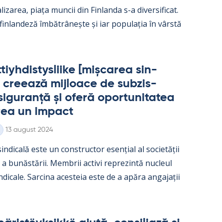
­liza­rea, piața muncii din Fin­landa s-a di­ver­si­ficat.
 fin­lan­deză îmbătrâ­nește și iar po­pu­lația în vârstă
iyh­dis­tys­liike [mișca­rea sin­
 cree­ază mij­loace de subzis­
i­gu­ranță și oferă opor­tu­ni­ta­tea
rea un im­pact
Kirjoitettu
13 august 2024
in­dicală este un con­struc­tor esențial al societății
e a bunăstă­rii. Mem­brii ac­tivi reprezintă nucleul
in­dicale. Sarcina aces­teia este de a apăra an­ga­jații