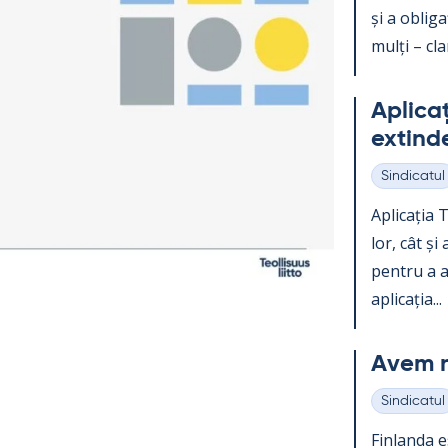
și a obli­g
mulți – clar
Aplicați
ex­tind
Sindicatul
Categorii
Aplicația Te
lor, cât și
pentru a ac
aplicația...
Avem n
Sindicatul
Categorii
Fin­landa e