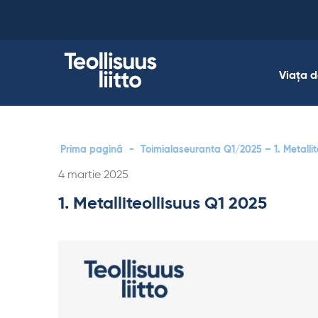
Skip
to
content
Viața 
Prima pagină
-
Toimialaseuranta Q1/2025 – 1. Metallit
Kirjoitettu
4 martie 2025
1. Metalliteollisuus Q1 2025