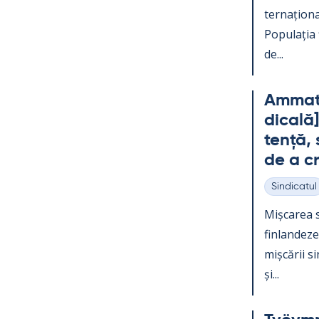
ter­națio­na
Po­pu­lația
de...
Am­mat­t
dicală]
tență, s
de a c
Sindicatul
Categorii
Mișca­rea s
fin­lan­dez
mișcă­rii s
și...