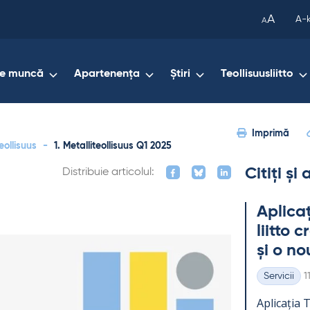
been
A
A-
A
copied
to
your
de muncă
Apartenența
Știri
Teollisuusliitto
clipboard.)
Imprimă
eollisuus
-
1. Metalliteollisuus Q1 2025
Citiți și
Distribuie articolul:
Aplicaț
liitto 
și o no
K
Servicii
1
Categorii
Aplicația Te