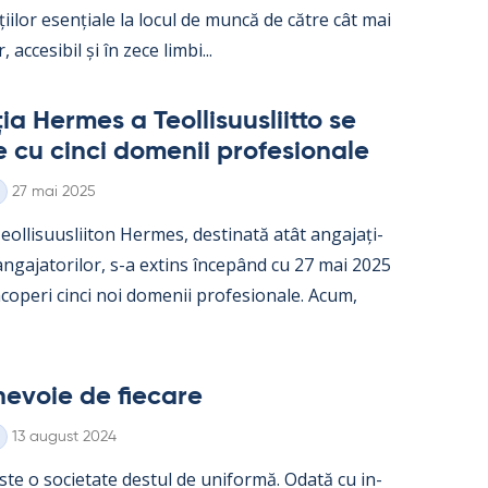
ații­lor esențiale la locul de muncă de către cât mai
, acce­si­bil și în zece limbi...
a Her­mes a Teol­li­suus­liitto se
e cu cinci do­me­nii pro­fe­sio­nale
Kirjoitettu
27 mai 2025
ol­li­suus­lii­ton Her­mes, des­ti­nată atât an­ga­jați­
 an­ga­ja­to­ri­lor, s-a ex­tins începând cu 27 mai 2025
o­peri cinci noi do­me­nii pro­fe­sio­nale. Acum,
e­voie de fiecare
Kirjoitettu
13 august 2024
ste o socie­tate des­tul de uni­formă. Odată cu in­