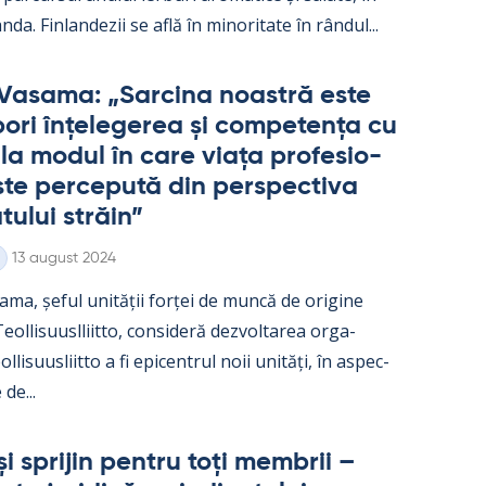
nda. Fin­lan­dezii se află în mi­no­ri­tate în rân­dul...
Va­sama: „Sarcina noa­stră este
ori înțe­le­ge­rea și com­pe­tența cu
e la mo­dul în care viața pro­fe­sio­
te perce­pută din pers­pec­tiva
­tu­lui străin”
Kirjoitettu
13 august 2024
ama, șe­ful unității forței de muncă de ori­gine
ol­li­suusl­liitto, con­si­deră dez­vol­ta­rea or­ga­
l­li­suus­liitto a fi epicent­rul noii unități, în as­pec­
 de...
și spri­jin pentru toți mem­brii –