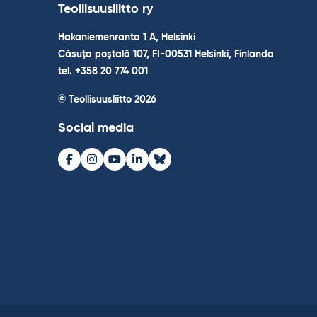
Teollisuusliitto ry
Hakaniemenranta 1 A, Helsinki
Căsuța poștală 107, FI-00531 Helsinki, Finlanda
tel. +358 20 774 001
© Teollisuusliitto 2026
Social media
Facebook
Instagram
Youtube
LinkedIn
Bluesky