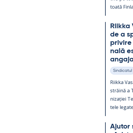
toată Fin­la
Riikka 
de a sp
pri­vir
nală es
an­ga­ja
Sindicatul
Categorii
Riikka Va­s
străină a Te
nizației Teo
tele le­gate
Aju­tor 