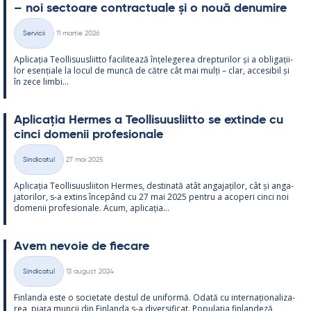
– noi sec­toare cont­rac­tuale și o nouă de­nu­mire
Kirjoitettu
Servicii
11 martie 2026
Categorii
Aplicația Teol­li­suus­liitto faci­li­tează înțe­le­ge­rea drep­tu­ri­lor și a obli­gații­
lor esențiale la locul de muncă de către cât mai mulți – clar, acce­si­bil și
în zece limbi...
Aplicația Her­mes a Teol­li­suus­liitto se ex­tinde cu
cinci do­me­nii pro­fe­sio­nale
Kirjoitettu
Sindicatul
27 mai 2025
Categorii
Aplicația Teol­li­suus­lii­ton Her­mes, des­ti­nată atât an­ga­jați­lor, cât și an­ga­
ja­to­ri­lor, s-a ex­tins începând cu 27 mai 2025 pentru a aco­peri cinci noi
do­me­nii pro­fe­sio­nale. Acum, aplicația...
Avem ne­voie de fiecare
Kirjoitettu
Sindicatul
13 august 2024
Categorii
Fin­landa este o socie­tate des­tul de uni­formă. Odată cu in­ter­națio­na­liza­
rea, piața muncii din Fin­landa s-a di­ver­si­ficat. Po­pu­lația fin­lan­deză