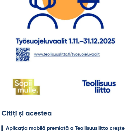
Citiți și acestea
Aplicația mo­bilă pre­miată a Teol­li­suus­liitto crește