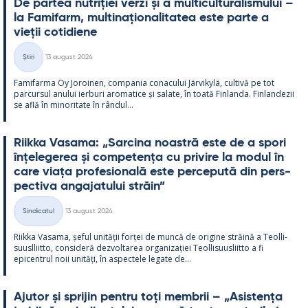
De par­tea nut­riției verzi și a mul­ticul­tu­ra­lis­mu­lui –
la Fa­mi­farm, mul­ti­națio­na­li­ta­tea este parte a
vieții co­ti­diene
Kirjoitettu
Știri
13 august 2024
Categorii
Fa­mi­farma Oy Jo­roi­nen, com­pa­nia co­nacu­lui Jär­vi­kylä, cul­tivă pe tot
parcur­sul anu­lui ier­buri aro­ma­tice și sa­late, în toată Fin­landa. Fin­lan­dezii
se află în mi­no­ri­tate în rân­dul...
Riikka Va­sama: „Sarcina noa­stră este de a spori
înțe­le­ge­rea și com­pe­tența cu pri­vire la mo­dul în
care viața pro­fe­sio­nală este perce­pută din pers­
pec­tiva an­ga­ja­tu­lui străin”
Kirjoitettu
Sindicatul
13 august 2024
Categorii
Riikka Va­sama, șe­ful unității forței de muncă de ori­gine străină a Teol­li­
suusl­liitto, con­si­deră dez­vol­ta­rea or­ga­nizației Teol­li­suus­liitto a fi
epicent­rul noii unități, în as­pec­tele le­gate de...
Aju­tor și spri­jin pentru toți mem­brii – „Asis­tența