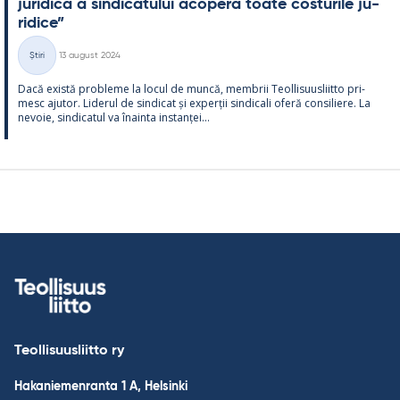
ju­ri­dică a sin­dica­tu­lui aco­peră toate cos­tu­rile ju­
ri­dice”
Kirjoitettu
Știri
13 august 2024
Categorii
Dacă există probleme la locul de muncă, mem­brii Teol­li­suus­liitto pri­
mesc aju­tor. Li­de­rul de sin­dicat și ex­perții sin­dicali oferă con­si­liere. La
ne­voie, sin­dica­tul va înainta ins­tanței...
Teollisuusliitto ry
Hakaniemenranta 1 A, Helsinki