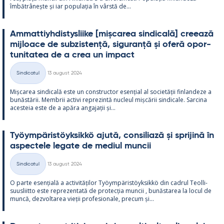
îmbătrâ­nește și iar po­pu­lația în vârstă de...
Am­mat­tiyh­dis­tys­liike [mișca­rea sin­dicală] cree­ază
mij­loace de subzis­tență, si­gu­ranță și oferă opor­
tu­ni­ta­tea de a crea un im­pact
Kirjoitettu
Sindicatul
13 august 2024
Categorii
Mișca­rea sin­dicală este un con­struc­tor esențial al societății fin­lan­deze a
bunăstă­rii. Mem­brii ac­tivi reprezintă nucleul mișcă­rii sin­dicale. Sarcina
aces­teia este de a apăra an­ga­jații și...
Työym­pä­ris­töyk­sikkö ajută, con­si­liază și spri­jină în
as­pec­tele le­gate de me­diul muncii
Kirjoitettu
Sindicatul
13 august 2024
Categorii
O parte esențială a ac­ti­vități­lor Työym­pä­ris­töyk­sikkö din cadrul Teol­li­
suus­liitto este reprezen­tată de pro­tecția muncii , bunăs­ta­rea la locul de
muncă, dez­vol­ta­rea vieții pro­fe­sio­nale, precum și...