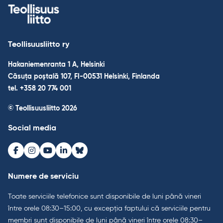
Teollisuusliitto ry
Hakaniemenranta 1 A, Helsinki
Căsuța poștală 107, FI-00531 Helsinki, Finlanda
tel. +358 20 774 001
© Teollisuusliitto 2026
Social media
Facebook
Instagram
Youtube
LinkedIn
Bluesky
Numere de serviciu
Toate serviciile telefonice sunt disponibile de luni până vineri
între orele 08:30–15:00, cu excepția faptului că serviciile pentru
membri sunt disponibile de luni până vineri între orele 08:30–