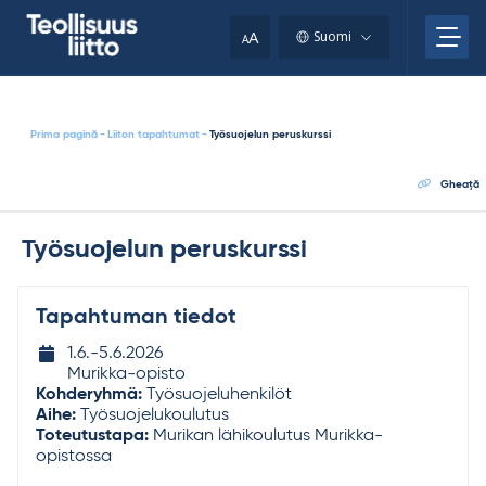
Skip
your
to
A
Suomi
A
content
clipboard.)
Prima pagină
-
Liiton tapahtumat
-
Työsuojelun peruskurssi
Gheaţă
Työsuojelun peruskurssi
Tapahtuman tiedot
Tapahtuman
1.6.-​
5.6.2026
ajankohta
Murikka-opisto
Kohderyhmä:
Työsuojeluhenkilöt
Aihe:
Työsuojelukoulutus
Toteutustapa:
Murikan lähikoulutus Murikka-
opistossa