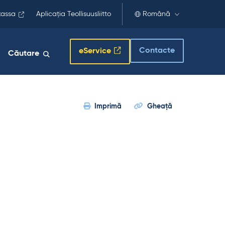
kassa
Aplicația Teollisuusliitto
Română
Contacte
eService
Căutare
Imprimă
Gheaţă