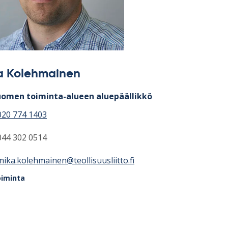
a Kolehmainen
uomen toiminta-alueen aluepäällikkö
020 774 1403
044 302 0514
mika.kolehmainen@teollisuusliitto.fi
oiminta