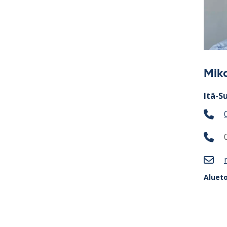
Mik
Itä-S
Aluet