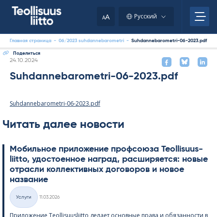
Skip
to
A
Русский
A
content
Главная страница
-
06/2023 suhdannebarometri
-
Suhdannebarometri-06-2023.pdf
Поделиться
Kirjoitettu
24.10.2024
Suhdannebarometri-06-2023.pdf
Suhdannebarometri-06-2023.pdf
Читать далее новости
Мобильное приложение профсоюза Teol­li­suus­
liitto, удостоенное наград, расширяется: новые
отрасли коллективных договоров и новое
название
Kirjoitettu
Услуги
11.03.2026
Категории
Приложение Teol­li­suus­liitto делает основные права и обязанности в