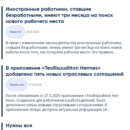
Иностранные работники, ставшие
безработными, имеют три месяца на поиск
нового рабочего места
Kirjoitettu
Hовости
28.05.2025
Категории
В связи с изменением законодательства иностранные работники,
ставшие безработными, теперь имеют три месяца на поиск новой
работы после того, как потеряли рабочее место. Это правило...
В приложение «Teol­li­suus­lii­ton Her­mes»
добавлено пять новых отраслевых соглашений
Kirjoitettu
Профсоюз
27.05.2025
Категории
После обновления от 27.5.2025 приложение «Teol­li­suus­lii­ton Her­
mes», созданное для работников и работодателей, было
дополнено пятью новыми отраслевыми соглашениями. В
приложении теперь доступна актуальная информация об...
Нужны все