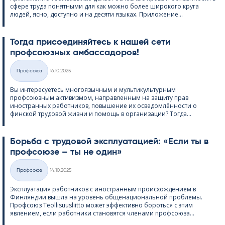
сфере труда понятными для как можно более широкого круга
людей, ясно, доступно и на десяти языках. Приложение...
Тогда присоединяйтесь к нашей сети
профсоюзных амбассадоров!
Kirjoitettu
Профсоюз
16.10.2025
Категории
Вы интересуетесь многоязычным и мультикультурным
профсоюзным активизмом, направленным на защиту прав
иностранных работников, повышение их осведомлённости о
финской трудовой жизни и помощь в организации? Тогда...
Борьба с трудовой эксплуатацией: «Если ты в
профсоюзе – ты не один»
Kirjoitettu
Профсоюз
14.10.2025
Категории
Эксплуатация работников с иностранным происхождением в
Финляндии вышла на уровень общенациональной проблемы.
Профсоюз Teol­li­suus­liitto может эффективно бороться с этим
явлением, если работники становятся членами профсоюза...