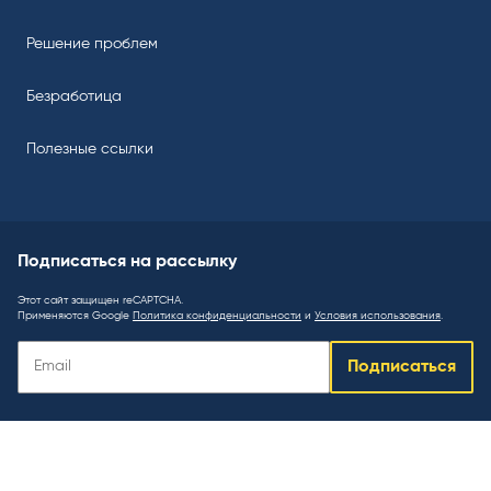
Решение проблем
Безработица
Полезные ссылки
Подписаться на рассылку
Этот сайт защищен reCAPTCHA.
Применяются Google
Политика конфиденциальности
и
Условия использования
.
Подписаться
Подписаться
на
рассылку
: