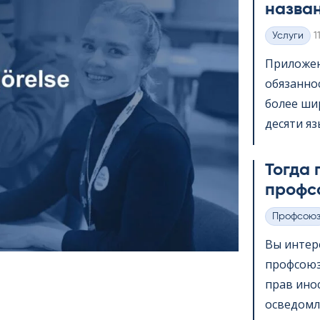
назва
K
Услуги
1
Категории
Приложени
обязанно
более шир
десяти яз
Тогда 
профс
Профсою
Категории
Вы интер
профсоюз
прав ино
осведомл