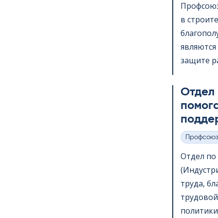
Профсоюз
в строит
благопол
являются 
защите ра
Отдел
помога
подде
Профсою
Категории
Отдел по в
(Индустр
труда, б
трудовой
политики,