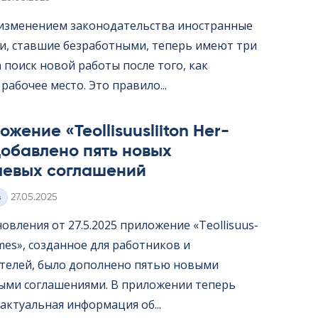
с изменением законодательства иностранные
и, ставшие безработными, теперь имеют три
 поиск новой работы после того, как
рабочее место. Это правило...
жение «Teol­li­suus­lii­ton Her­
обавлено пять новых
левых соглашений
Kirjoitettu
з
27.05.2025
овления от 27.5.2025 приложение «Teol­li­suus­
er­mes», созданное для работников и
телей, было дополнено пятью новыми
ыми соглашениями. В приложении теперь
актуальная информация об...