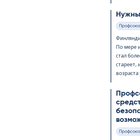
Нужны
Профсою
Категории
Финлянди
По мере 
стал бол
стареет,
возраста 
Профс
средс
безопа
возмож
Профсою
Категории