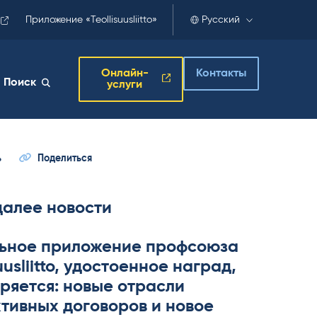
Приложение «Teollisuusliitto»
Русский
Онлайн-
Контакты
Поиск
услуги
ь
Поделиться
далее новости
ьное приложение профсоюза
­suus­liitto, удостоенное наград,
ряется: новые отрасли
тивных договоров и новое