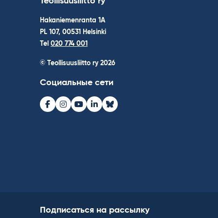
Teollisuusliitto ry
Hakaniemenranta 1A
PL 107, 00531 Helsinki
Tel
020 774 001
© Teollisuusliitto ry 2026
Социальные сети
Facebook
Instagram
Youtube
LinkedIn
Bluesky
Подписаться на рассылку