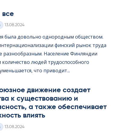
 все
Kirjoitettu
з
13.08.2024
я была довольно однородным обществом.
интернационализации финский рынок труда
ее разнообразным. Население Финляндии
 и количество людей трудоспособного
уменьшается, что приводит...
оюзное движение создает
тва к существованию и
сность, а также обеспечивает
ность влиять
Kirjoitettu
з
13.08.2024