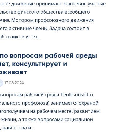
ное движение принимает ключевое участие
ельстве финского общества всеобщего
учия. Мотором профсоюзного движения
его активные члены. Задача состоит в
ботников и тех,...
 по вопросам рабочей среды
ет, консультирует и
рживает
Kirjoitettu
з
13.08.2024
опросам рабочей среды Teol­li­suus­liitto
иального профсоюза) занимается охраной
лагополучием на рабочем месте, развитием
 жизни, а также вопросами социальной
 равенства и...