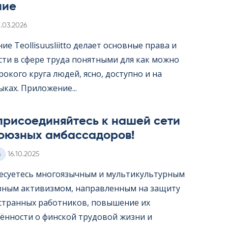
ние
irjoitettu
1.03.2026
е Teol­li­suus­liitto делает основные права и
сти в сфере труда понятными для как можно
окого круга людей, ясно, доступно и на
ыках. Приложение...
присоединяйтесь к нашей сети
оюзных амбассадоров!
Kirjoitettu
з
16.10.2025
есуетесь многоязычным и мультикультурным
ным активизмом, направленным на защиту
странных работников, повышение их
ённости о финской трудовой жизни и