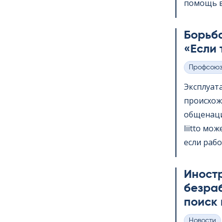
помощь в 
Борьба
«Если 
Профсою
Категории
Эксплуат
происхож
общенаци
liitto мо
если рабо
Иност
безра
поиск 
Hовости