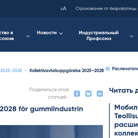
been
A
Страхование от безработицы
A
copied
to
your
ство в
Новости
Индустриальный
союзе
Профсоюз
clipboard.)
Распечатат
s 2025−2028
-
Kollektivavtalsuppgörelse 2025–2028
Читать 
Поделиться этой
статьей :
Мобил
2028 för gummiindustrin
Teol­li
расши
коллек