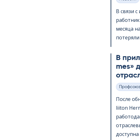
Категории
В связи 
работник
месяца на
потеряли 
В прило
mes» д
отрас
Профсою
Категории
После обн
lii­ton H
работода
отраслев
доступна 