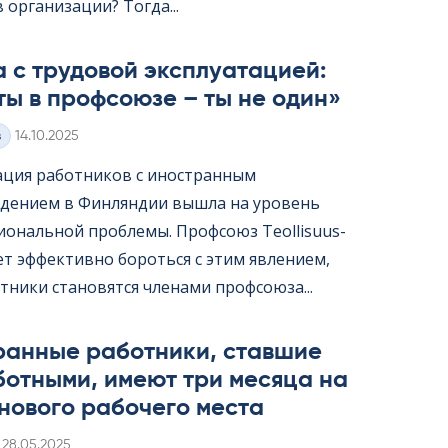
организации? Тогда...
 с трудовой эксплуатацией:
ты в профсоюзе – ты не один»
Kirjoitettu
з
14.10.2025
ация работников с иностранным
дением в Финляндии вышла на уровень
ональной проблемы. Профсоюз Teol­li­suus­
жет эффективно бороться с этим явлением,
тники становятся членами профсоюза...
ранные работники, ставшие
ботными, имеют три месяца на
нового рабочего места
Kirjoitettu
28.05.2025