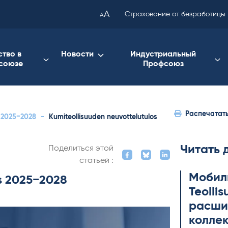
been
A
Страхование от безработицы
A
copied
to
your
ство в
Новости
Индустриальный
союзе
Профсоюз
clipboard.)
Распечатат
s 2025−2028
-
Kumiteollisuuden neuvottelutulos
Читать 
Поделиться этой
статьей :
Мобил
os 2025−2028
Teol­li
расши
коллек