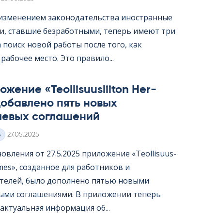
с изменением законодательства иностранные
и, ставшие безработными, теперь имеют три
 поиск новой работы после того, как
рабочее место. Это правило...
жение «Teol­li­suus­lii­ton Her­
обавлено пять новых
левых соглашений
Kirjoitettu
з
27.05.2025
овления от 27.5.2025 приложение «Teol­li­suus­
er­mes», созданное для работников и
телей, было дополнено пятью новыми
ыми соглашениями. В приложении теперь
актуальная информация об...