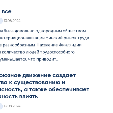
 все
Kirjoitettu
з
13.08.2024
я была довольно однородным обществом.
интернационализации финский рынок труда
ее разнообразным. Население Финляндии
 и количество людей трудоспособного
уменьшается, что приводит...
оюзное движение создает
тва к существованию и
сность, а также обеспечивает
ность влиять
Kirjoitettu
з
13.08.2024