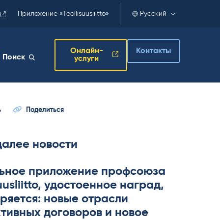
Приложение «Teollisuusliitto»
Русский
Онлайн-
Контакты
Поиск
услуги
ь
Поделиться
далее новости
ьное приложение профсоюза
­suus­liitto, удостоенное наград,
ряется: новые отрасли
тивных договоров и новое