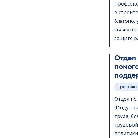
Профсоюз
в строит
благопол
являются 
защите ра
Отдел
помога
подде
Профсою
Категории
Отдел по в
(Индустр
труда, б
трудовой
политики,