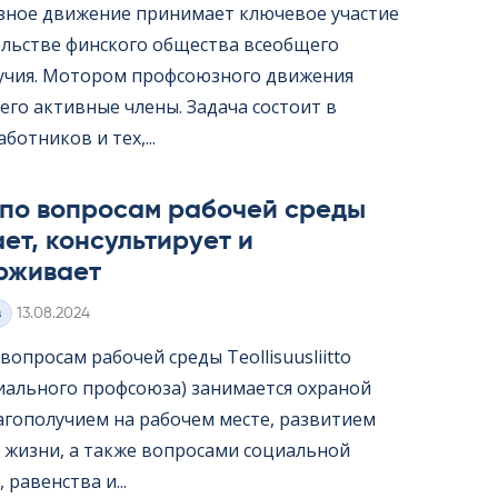
ное движение принимает ключевое участие
ельстве финского общества всеобщего
учия. Мотором профсоюзного движения
его активные члены. Задача состоит в
ботников и тех,...
 по вопросам рабочей среды
ет, консультирует и
рживает
Kirjoitettu
з
13.08.2024
опросам рабочей среды Teol­li­suus­liitto
иального профсоюза) занимается охраной
лагополучием на рабочем месте, развитием
 жизни, а также вопросами социальной
 равенства и...