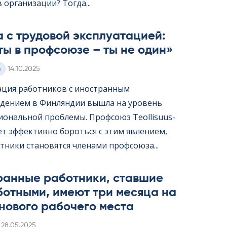
организации? Тогда...
 с трудовой эксплуатацией:
ты в профсоюзе – ты не один»
Kirjoitettu
з
14.10.2025
ация работников с иностранным
дением в Финляндии вышла на уровень
ональной проблемы. Профсоюз Teol­li­suus­
жет эффективно бороться с этим явлением,
тники становятся членами профсоюза...
ранные работники, ставшие
ботными, имеют три месяца на
нового рабочего места
Kirjoitettu
28.05.2025