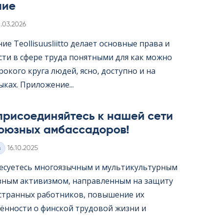
ние
irjoitettu
1.03.2026
е Teol­li­suus­liitto делает основные права и
сти в сфере труда понятными для как можно
окого круга людей, ясно, доступно и на
ыках. Приложение...
присоединяйтесь к нашей сети
оюзных амбассадоров!
Kirjoitettu
з
16.10.2025
есуетесь многоязычным и мультикультурным
ным активизмом, направленным на защиту
странных работников, повышение их
ённости о финской трудовой жизни и