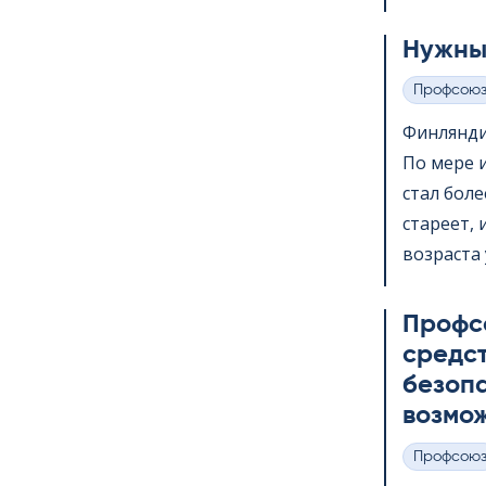
Нужны
Профсою
Категории
Финлянди
По мере 
стал бол
стареет,
возраста 
Профс
средс
безопа
возмож
Профсою
Категории