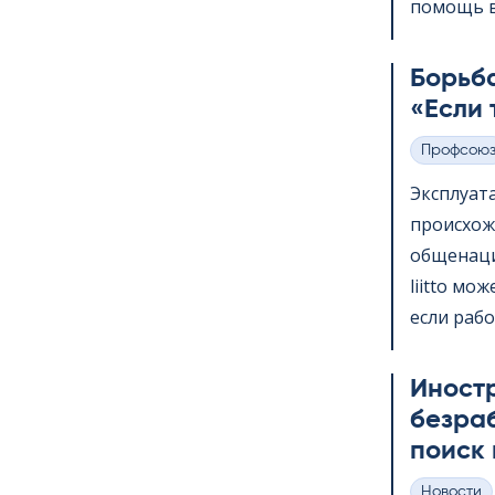
помощь в 
Борьба
«Если 
Профсою
Категории
Эксплуат
происхож
общенаци
liitto мо
если рабо
Иност
безра
поиск 
Hовости