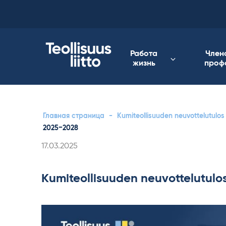
Skip
to
content
Работа
Член
жизнь
проф
Главная страница
-
Kumiteollisuuden neuvottelutulo
2025−2028
Kirjoitettu
17.03.2025
Kumiteollisuuden neuvottelutul