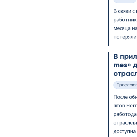
Категории
В связи 
работник
месяца на
потеряли 
В прило
mes» д
отрас
Профсою
Категории
После обн
lii­ton H
работода
отраслев
доступна 