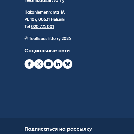
Teollisuusliitto ry
Hakaniemenranta 1A
PL 107, 00531 Helsinki
Tel
020 774 001
© Teollisuusliitto ry 2026
Социальные сети
Facebook
Instagram
Youtube
LinkedIn
Bluesky
Подписаться на рассылку