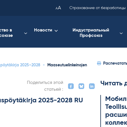
been
A
Страхование от безработицы
A
copied
to
your
ство в
Новости
Индустриальный
союзе
Профсоюз
clipboard.)
Распечатат
uspöytäkirja 2025–2028
-
Maaseutuelinkeinojen
Читать 
Поделиться этой
статьей :
Мобил
tuspöytäkirja 2025-2028 RU
Teol­li
расши
коллек