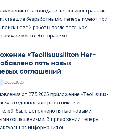
с изменением законодательства иностранные
и, ставшие безработными, теперь имеют три
 поиск новой работы после того, как
рабочее место. Это правило...
жение «Teol­li­suus­lii­ton Her­
обавлено пять новых
левых соглашений
Kirjoitettu
з
27.05.2025
овления от 27.5.2025 приложение «Teol­li­suus­
er­mes», созданное для работников и
телей, было дополнено пятью новыми
ыми соглашениями. В приложении теперь
актуальная информация об...