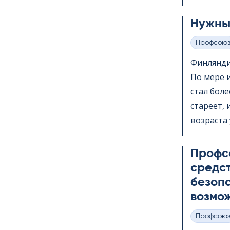
Нужны
Профсою
Категории
Финлянди
По мере 
стал бол
стареет,
возраста 
Профс
средс
безопа
возмож
Профсою
Категории