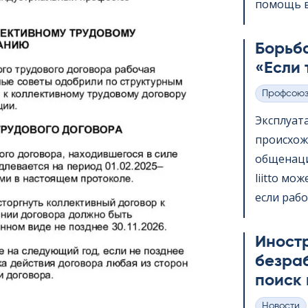
помощь в 
Борьба
«Если 
Профсою
Категории
Эксплуат
происхож
общенаци
liitto мо
если рабо
Иност
безра
поиск 
Hовости