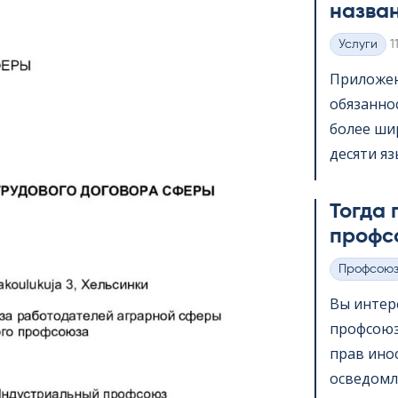
назва
K
Услуги
1
Категории
Приложени
обязанно
более шир
десяти яз
Тогда 
профс
Профсою
Категории
Вы интер
профсоюз
прав ино
осведомл