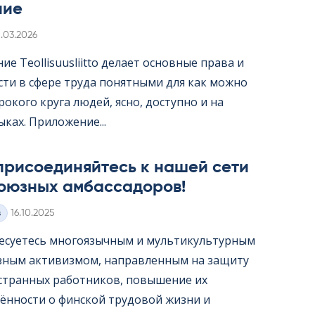
ние
irjoitettu
1.03.2026
е Teol­li­suus­liitto делает основные права и
сти в сфере труда понятными для как можно
окого круга людей, ясно, доступно и на
ыках. Приложение...
присоединяйтесь к нашей сети
оюзных амбассадоров!
Kirjoitettu
з
16.10.2025
есуетесь многоязычным и мультикультурным
ным активизмом, направленным на защиту
странных работников, повышение их
ённости о финской трудовой жизни и