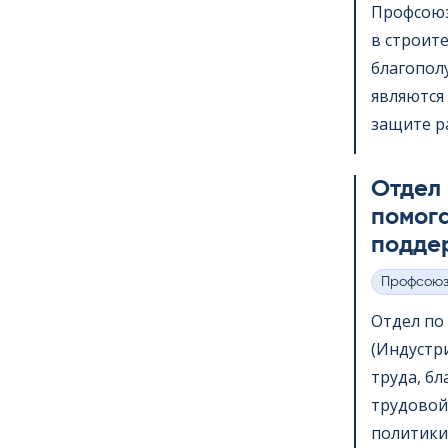
Профсоюз
в строит
благопол
являются 
защите ра
Отдел
помога
подде
Профсою
Категории
Отдел по в
(Индустр
труда, б
трудовой
политики,