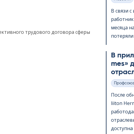
Категории
В связи 
работник
месяца на
ективного трудового договора сферы
потеряли 
В прило
mes» д
отрас
Профсою
Категории
После обн
lii­ton H
работода
отраслев
доступна 