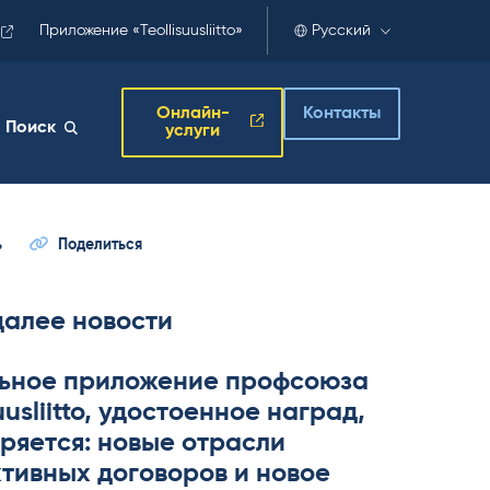
Приложение «Teollisuusliitto»
Русский
Онлайн-
Контакты
Поиск
услуги
ь
Поделиться
далее новости
ьное приложение профсоюза
­suus­liitto, удостоенное наград,
ряется: новые отрасли
тивных договоров и новое