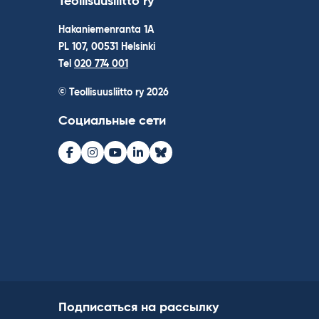
Teollisuusliitto ry
Hakaniemenranta 1A
PL 107, 00531 Helsinki
Tel
020 774 001
© Teollisuusliitto ry 2026
Социальные сети
Facebook
Instagram
Youtube
LinkedIn
Bluesky
Подписаться на рассылку