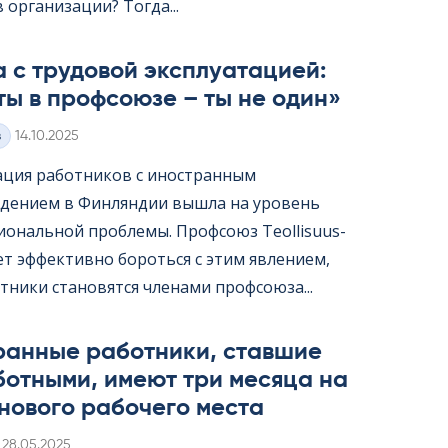
организации? Тогда...
 с трудовой эксплуатацией:
ты в профсоюзе – ты не один»
Kirjoitettu
з
14.10.2025
ация работников с иностранным
дением в Финляндии вышла на уровень
ональной проблемы. Профсоюз Teol­li­suus­
жет эффективно бороться с этим явлением,
тники становятся членами профсоюза...
ранные работники, ставшие
ботными, имеют три месяца на
нового рабочего места
Kirjoitettu
28.05.2025