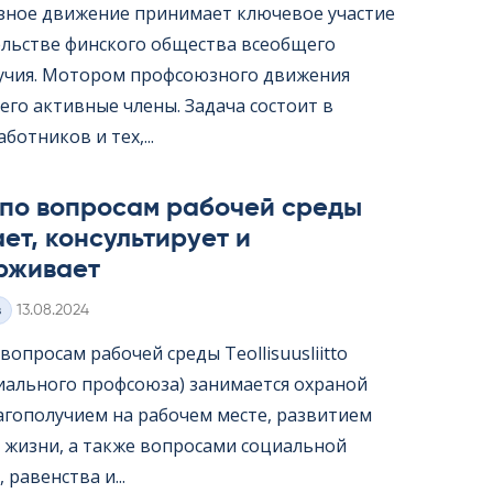
ное движение принимает ключевое участие
ельстве финского общества всеобщего
учия. Мотором профсоюзного движения
его активные члены. Задача состоит в
ботников и тех,...
 по вопросам рабочей среды
ет, консультирует и
рживает
Kirjoitettu
з
13.08.2024
опросам рабочей среды Teol­li­suus­liitto
иального профсоюза) занимается охраной
лагополучием на рабочем месте, развитием
 жизни, а также вопросами социальной
 равенства и...