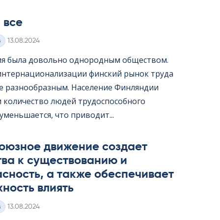
 все
Kirjoitettu
з
13.08.2024
я была довольно однородным обществом.
интернационализации финский рынок труда
ее разнообразным. Население Финляндии
 и количество людей трудоспособного
уменьшается, что приводит...
оюзное движение создает
тва к существованию и
сность, а также обеспечивает
ность влиять
Kirjoitettu
з
13.08.2024