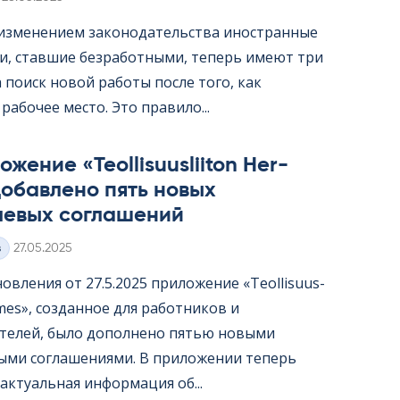
с изменением законодательства иностранные
и, ставшие безработными, теперь имеют три
 поиск новой работы после того, как
рабочее место. Это правило...
жение «Teol­li­suus­lii­ton Her­
обавлено пять новых
левых соглашений
Kirjoitettu
з
27.05.2025
овления от 27.5.2025 приложение «Teol­li­suus­
er­mes», созданное для работников и
телей, было дополнено пятью новыми
ыми соглашениями. В приложении теперь
актуальная информация об...