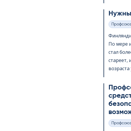
Нужны
Профсою
Категории
Финлянди
По мере 
стал бол
стареет,
возраста 
Профс
средс
безопа
возмож
Профсою
Категории