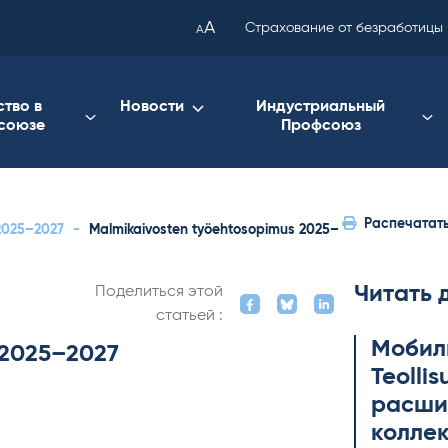
been
A
Страхование от безработицы
A
copied
to
your
ство в
Новости
Индустриальный
союзе
Профсоюз
clipboard.)
Распечатат
2025–2027
-
Malmikaivosten työehtosopimus 2025–
Читать 
Поделиться этой
статьей :
Мобил
 2025–2027
Teol­li
расши
коллек