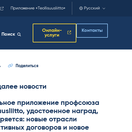
Приложение «Teollisuusliitto»
Русский
Онлайн-
Контакты
Поиск
услуги
ь
Поделиться
далее новости
ьное приложение профсоюза
­suus­liitto, удостоенное наград,
ряется: новые отрасли
тивных договоров и новое