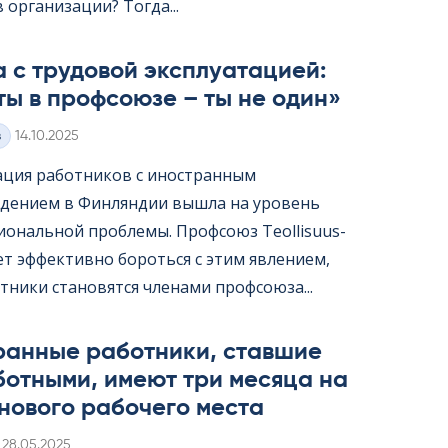
организации? Тогда...
 с трудовой эксплуатацией:
ты в профсоюзе – ты не один»
Kirjoitettu
з
14.10.2025
ация работников с иностранным
дением в Финляндии вышла на уровень
ональной проблемы. Профсоюз Teol­li­suus­
жет эффективно бороться с этим явлением,
тники становятся членами профсоюза...
ранные работники, ставшие
ботными, имеют три месяца на
нового рабочего места
Kirjoitettu
28.05.2025