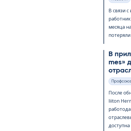
Категории
В связи 
работник
месяца на
потеряли 
В прило
mes» д
отрас
Профсою
Категории
После обн
lii­ton H
работода
отраслев
доступна 