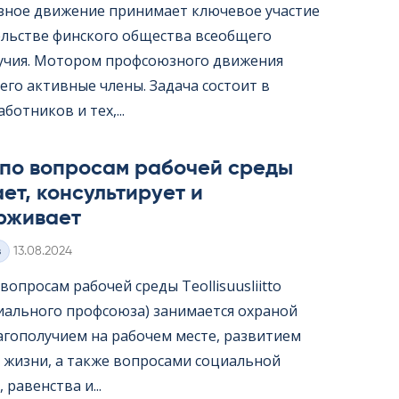
ное движение принимает ключевое участие
ельстве финского общества всеобщего
учия. Мотором профсоюзного движения
его активные члены. Задача состоит в
ботников и тех,...
 по вопросам рабочей среды
ет, консультирует и
рживает
Kirjoitettu
з
13.08.2024
опросам рабочей среды Teol­li­suus­liitto
иального профсоюза) занимается охраной
лагополучием на рабочем месте, развитием
 жизни, а также вопросами социальной
 равенства и...