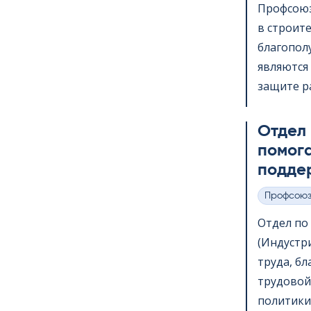
Профсоюз
в строит
благопол
являются 
защите ра
Отдел
помога
подде
Профсою
Категории
Отдел по в
(Индустр
труда, б
трудовой
политики,