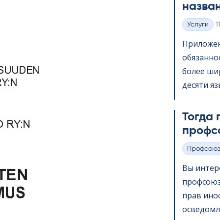
назва
K
Услуги
1
Категории
Приложени
обязанно
более шир
десяти яз
Тогда 
профс
Профсою
Категории
Вы интер
профсоюз
прав ино
осведомл