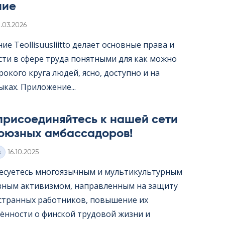
ние
irjoitettu
1.03.2026
е Teol­li­suus­liitto делает основные права и
сти в сфере труда понятными для как можно
окого круга людей, ясно, доступно и на
ыках. Приложение...
присоединяйтесь к нашей сети
оюзных амбассадоров!
Kirjoitettu
з
16.10.2025
есуетесь многоязычным и мультикультурным
ным активизмом, направленным на защиту
странных работников, повышение их
ённости о финской трудовой жизни и