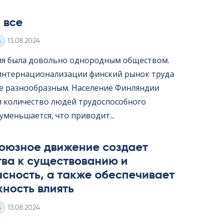
 все
Kirjoitettu
з
13.08.2024
я была довольно однородным обществом.
интернационализации финский рынок труда
ее разнообразным. Население Финляндии
 и количество людей трудоспособного
уменьшается, что приводит...
оюзное движение создает
тва к существованию и
сность, а также обеспечивает
ность влиять
Kirjoitettu
з
13.08.2024