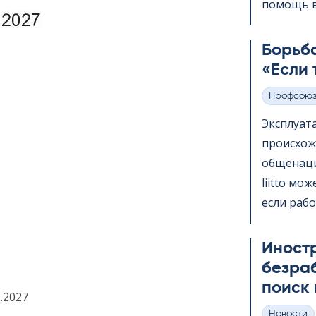
помощь в 
Борьба
«Если 
Профсою
Категории
Эксплуат
происхож
общенаци
liitto мо
если рабо
Иност
безра
поиск 
.2027
Hовости