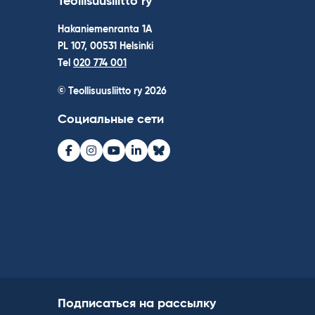
Teollisuusliitto ry
Hakaniemenranta 1A
PL 107, 00531 Helsinki
Tel
020 774 001
© Teollisuusliitto ry 2026
Социальные сети
Facebook
Instagram
Youtube
LinkedIn
Bluesky
Подписаться на рассылку