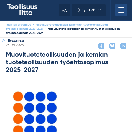
Skip
to
A
Русский
A
content
Главная страница
-
Muovituoteteollisuuden ja kemian tuoteteollisuuden
työehtosopimus 2025−2027
-
Muovituoteteollisuuden ja kemian tuoteteollisuuden
työehtosopimus 2025-2027
Поделиться
Kirjoitettu
28.04.2025
Muovituoteteollisuuden ja kemian
tuoteteollisuuden työehtosopimus
2025-2027