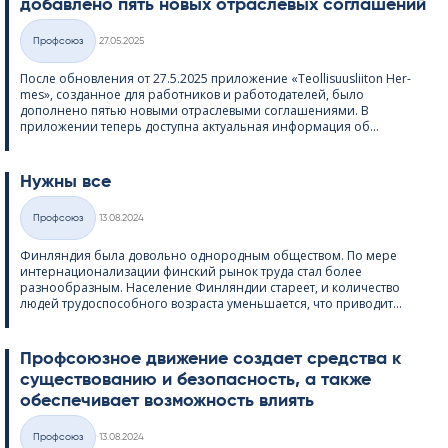
добавлено пять новых отраслевых соглашений
Kirjoitettu
Профсоюз
27.05.2025
Категории
После обновления от 27.5.2025 приложение «Teol­li­suus­lii­ton Her­
mes», созданное для работников и работодателей, было
дополнено пятью новыми отраслевыми соглашениями. В
приложении теперь доступна актуальная информация об...
Нужны все
Kirjoitettu
Профсоюз
13.08.2024
Категории
Финляндия была довольно однородным обществом. По мере
интернационализации финский рынок труда стал более
разнообразным. Население Финляндии стареет, и количество
людей трудоспособного возраста уменьшается, что приводит...
Профсоюзное движение создает средства к
существованию и безопасность, а также
обеспечивает возможность влиять
Kirjoitettu
Профсоюз
13.08.2024
Категории