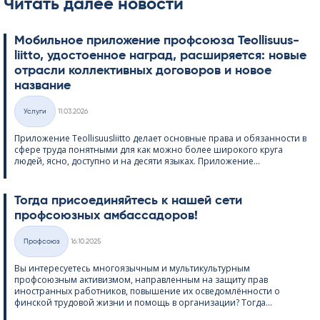
Читать далее новости
Мобильное приложение профсоюза Teol­li­suus­
liitto, удостоенное наград, расширяется: новые
отрасли коллективных договоров и новое
название
Kirjoitettu
Услуги
11.03.2026
Категории
Приложение Teol­li­suus­liitto делает основные права и обязанности в
сфере труда понятными для как можно более широкого круга
людей, ясно, доступно и на десяти языках. Приложение...
Тогда присоединяйтесь к нашей сети
профсоюзных амбассадоров!
Kirjoitettu
Профсоюз
16.10.2025
Категории
Вы интересуетесь многоязычным и мультикультурным
профсоюзным активизмом, направленным на защиту прав
иностранных работников, повышение их осведомлённости о
финской трудовой жизни и помощь в организации? Тогда...