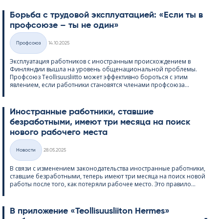
Борьба с трудовой эксплуатацией: «Если ты в
профсоюзе – ты не один»
Kirjoitettu
Профсоюз
14.10.2025
Категории
Эксплуатация работников с иностранным происхождением в
Финляндии вышла на уровень общенациональной проблемы.
Профсоюз Teol­li­suus­liitto может эффективно бороться с этим
явлением, если работники становятся членами профсоюза...
Иностранные работники, ставшие
безработными, имеют три месяца на поиск
нового рабочего места
Kirjoitettu
Hовости
28.05.2025
Категории
В связи с изменением законодательства иностранные работники,
ставшие безработными, теперь имеют три месяца на поиск новой
работы после того, как потеряли рабочее место. Это правило...
В приложение «Teol­li­suus­lii­ton Her­mes»