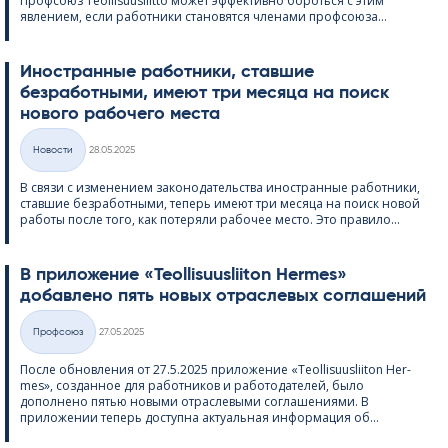
Профсоюз Teol­li­suus­liitto может эффективно бороться с этим
явлением, если работники становятся членами профсоюза...
Иностранные работники, ставшие
безработными, имеют три месяца на поиск
нового рабочего места
Kirjoitettu
Hовости
28.05.2025
Категории
В связи с изменением законодательства иностранные работники,
ставшие безработными, теперь имеют три месяца на поиск новой
работы после того, как потеряли рабочее место. Это правило...
В приложение «Teol­li­suus­lii­ton Her­mes»
добавлено пять новых отраслевых соглашений
Kirjoitettu
Профсоюз
27.05.2025
Категории
После обновления от 27.5.2025 приложение «Teol­li­suus­lii­ton Her­
mes», созданное для работников и работодателей, было
дополнено пятью новыми отраслевыми соглашениями. В
приложении теперь доступна актуальная информация об...