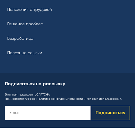
Положения о трудовой
Решение проблем
Безработица
Полезные ссылки
Подписаться на рассылку
Этот сайт защищен reCAPTCHA.
Применяются Google
Политика конфиденциальности
и
Условия использования
.
Подписаться
Подписаться
на
рассылку
: