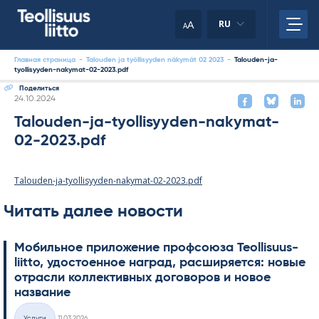
Skip
to
A
RU
A
content
Главная страница
-
Talouden ja työllisyyden näkymät 02 2023
-
Talouden-ja-
tyollisyyden-nakymat-02-2023.pdf
Поделиться
Kirjoitettu
24.10.2024
Talouden-ja-tyollisyyden-nakymat-
02-2023.pdf
Talouden-ja-tyollisyyden-nakymat-02-2023.pdf
Читать далее новости
Мобильное приложение профсоюза Teol­li­suus­
liitto, удостоенное наград, расширяется: новые
отрасли коллективных договоров и новое
название
Kirjoitettu
Услуги
11.03.2026