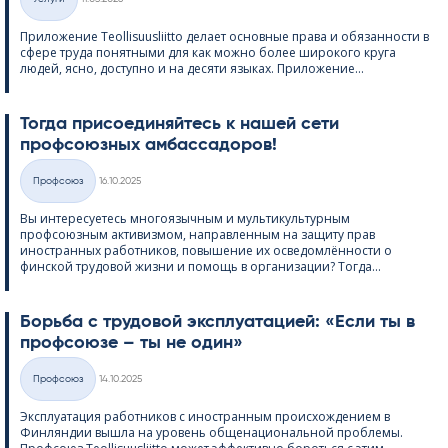
Категории
Приложение Teol­li­suus­liitto делает основные права и обязанности в
сфере труда понятными для как можно более широкого круга
людей, ясно, доступно и на десяти языках. Приложение...
Тогда присоединяйтесь к нашей сети
профсоюзных амбассадоров!
Kirjoitettu
Профсоюз
16.10.2025
Категории
Вы интересуетесь многоязычным и мультикультурным
профсоюзным активизмом, направленным на защиту прав
иностранных работников, повышение их осведомлённости о
финской трудовой жизни и помощь в организации? Тогда...
Борьба с трудовой эксплуатацией: «Если ты в
профсоюзе – ты не один»
Kirjoitettu
Профсоюз
14.10.2025
Категории
Эксплуатация работников с иностранным происхождением в
Финляндии вышла на уровень общенациональной проблемы.