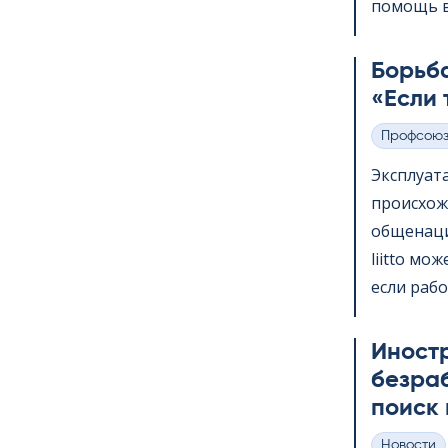
помощь в 
Борьба
«Если 
Профсою
Категории
Эксплуат
происхож
общенаци
liitto мо
если рабо
Иност
безра
поиск 
Hовости