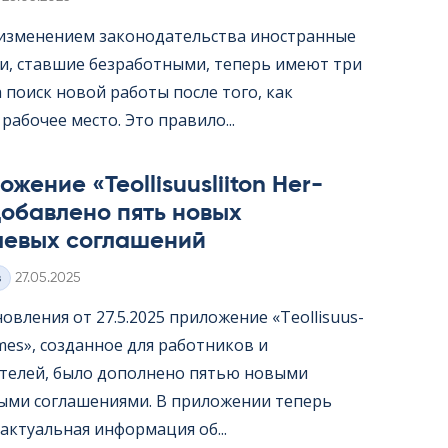
с изменением законодательства иностранные
и, ставшие безработными, теперь имеют три
 поиск новой работы после того, как
рабочее место. Это правило...
жение «Teol­li­suus­lii­ton Her­
обавлено пять новых
левых соглашений
Kirjoitettu
з
27.05.2025
овления от 27.5.2025 приложение «Teol­li­suus­
er­mes», созданное для работников и
телей, было дополнено пятью новыми
ыми соглашениями. В приложении теперь
актуальная информация об...