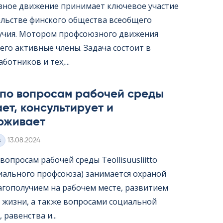
ное движение принимает ключевое участие
ельстве финского общества всеобщего
учия. Мотором профсоюзного движения
его активные члены. Задача состоит в
ботников и тех,...
 по вопросам рабочей среды
ет, консультирует и
рживает
Kirjoitettu
з
13.08.2024
опросам рабочей среды Teol­li­suus­liitto
иального профсоюза) занимается охраной
лагополучием на рабочем месте, развитием
 жизни, а также вопросами социальной
 равенства и...