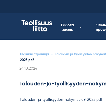
Skip
to
content
Работа
Член
жизнь
проф
Главная страница
-
Talouden ja työllisyyden näkymä
2023.pdf
Kirjoitettu
24.10.2024
Talouden-ja-tyollisyyden-naky
Talouden-ja-tyollisyyden-nakymat-09-2023.pdf