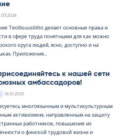
ние
irjoitettu
1.03.2026
е Teol­li­suus­liitto делает основные права и
сти в сфере труда понятными для как можно
окого круга людей, ясно, доступно и на
ыках. Приложение...
присоединяйтесь к нашей сети
оюзных амбассадоров!
Kirjoitettu
з
16.10.2025
есуетесь многоязычным и мультикультурным
ным активизмом, направленным на защиту
странных работников, повышение их
ённости о финской трудовой жизни и