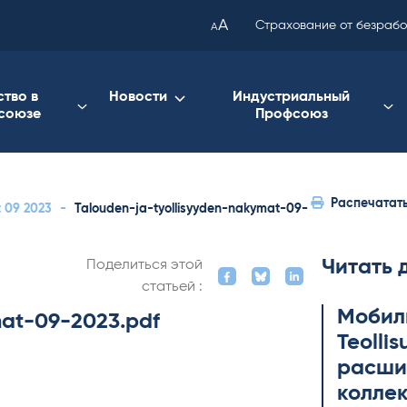
been
A
Страхование от безраб
A
copied
to
your
ство в
Новости
Индустриальный
союзе
Профсоюз
clipboard.)
Распечатат
t 09 2023
-
Talouden-ja-tyollisyyden-nakymat-09-
Читать 
Поделиться этой
статьей :
Мобил
mat-09-2023.pdf
Teol­li
расши
коллек