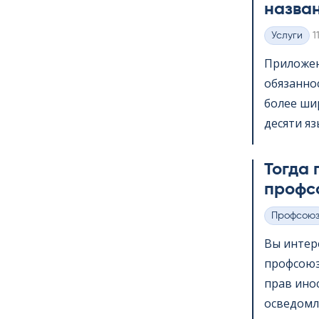
назва
K
Услуги
1
Категории
Приложени
обязанно
более шир
десяти яз
Тогда 
профс
Профсою
Категории
Вы интер
профсоюз
прав ино
осведомл