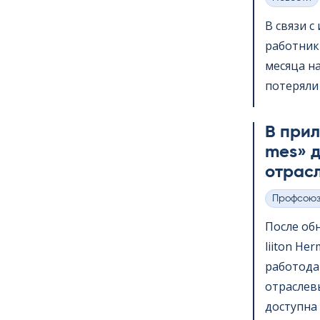
Категории
В связи 
работник
месяца на
потеряли 
В прило
mes» д
отрас
Профсою
Категории
После обн
lii­ton H
работода
отраслев
доступна 