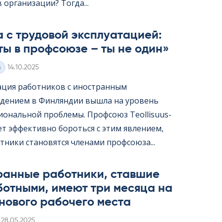
организации? Тогда...
 с трудовой эксплуатацией:
ты в профсоюзе – ты не один»
Kirjoitettu
з
14.10.2025
ация работников с иностранным
дением в Финляндии вышла на уровень
ональной проблемы. Профсоюз Teol­li­suus­
жет эффективно бороться с этим явлением,
тники становятся членами профсоюза...
ранные работники, ставшие
ботными, имеют три месяца на
нового рабочего места
Kirjoitettu
28.05.2025