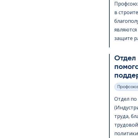
Профсоюз
в строит
благопол
являются 
защите ра
Отдел
помога
подде
Профсою
Категории
Отдел по в
(Индустр
труда, б
трудовой
политики,