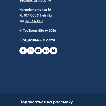
Teollisuusliitto ry
Hakaniemenranta 1A
PL 107, 00531 Helsinki
Tel
020 774 001
© Teollisuusliitto ry 2026
Социальные сети
Facebook
Instagram
Youtube
LinkedIn
Bluesky
Подписаться на рассылку