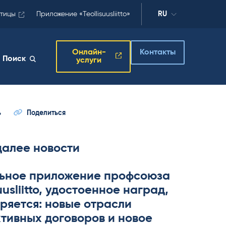
отицы
Приложение «Teollisuusliitto»
RU
Онлайн-
Контакты
Поиск
услуги
ь
Поделиться
далее новости
ьное приложение профсоюза
­suus­liitto, удостоенное наград,
ряется: новые отрасли
тивных договоров и новое