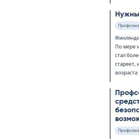
Нужны
Профсою
Категории
Финлянди
По мере 
стал бол
стареет,
возраста 
Профс
средс
безопа
возмож
Профсою
Категории