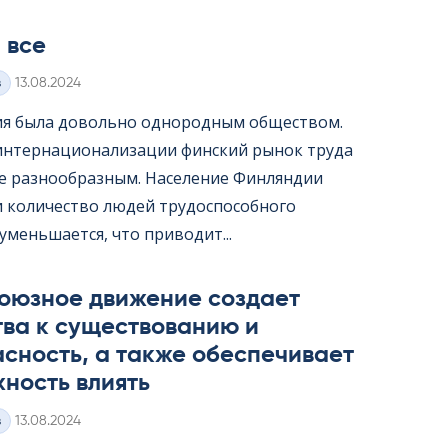
 все
Kirjoitettu
з
13.08.2024
я была довольно однородным обществом.
интернационализации финский рынок труда
ее разнообразным. Население Финляндии
 и количество людей трудоспособного
уменьшается, что приводит...
оюзное движение создает
тва к существованию и
сность, а также обеспечивает
ность влиять
Kirjoitettu
з
13.08.2024