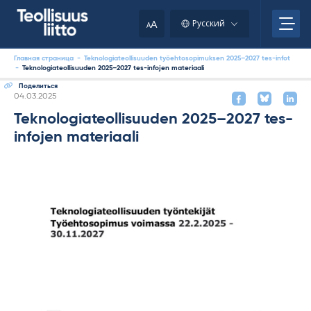
Skip
to
A
Русский
A
content
Главная страница
-
Teknologiateollisuuden työehtosopimuksen 2025–2027 tes-infot
-
Teknologiateollisuuden 2025–2027 tes-infojen materiaali
Поделиться
Kirjoitettu
04.03.2025
Teknologiateollisuuden 2025–2027 tes-
infojen materiaali