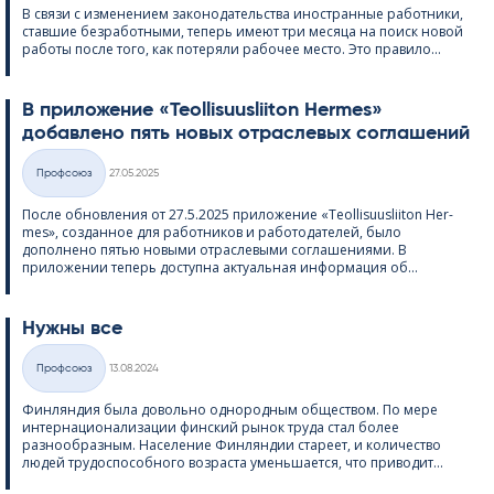
В связи с изменением законодательства иностранные работники,
ставшие безработными, теперь имеют три месяца на поиск новой
работы после того, как потеряли рабочее место. Это правило...
В приложение «Teol­li­suus­lii­ton Her­mes»
добавлено пять новых отраслевых соглашений
Kirjoitettu
Профсоюз
27.05.2025
Категории
После обновления от 27.5.2025 приложение «Teol­li­suus­lii­ton Her­
mes», созданное для работников и работодателей, было
дополнено пятью новыми отраслевыми соглашениями. В
приложении теперь доступна актуальная информация об...
Нужны все
Kirjoitettu
Профсоюз
13.08.2024
Категории
Финляндия была довольно однородным обществом. По мере
интернационализации финский рынок труда стал более
разнообразным. Население Финляндии стареет, и количество
людей трудоспособного возраста уменьшается, что приводит...