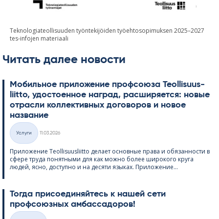
Teknologiateollisuuden työntekijöiden työehtosopimuksen 2025–2027
tes-infojen materiaali
Читать далее новости
Мобильное приложение профсоюза Teol­li­suus­
liitto, удостоенное наград, расширяется: новые
отрасли коллективных договоров и новое
название
Kirjoitettu
Услуги
11.03.2026
Категории
Приложение Teol­li­suus­liitto делает основные права и обязанности в
сфере труда понятными для как можно более широкого круга
людей, ясно, доступно и на десяти языках. Приложение...
Тогда присоединяйтесь к нашей сети
профсоюзных амбассадоров!
Kirjoitettu