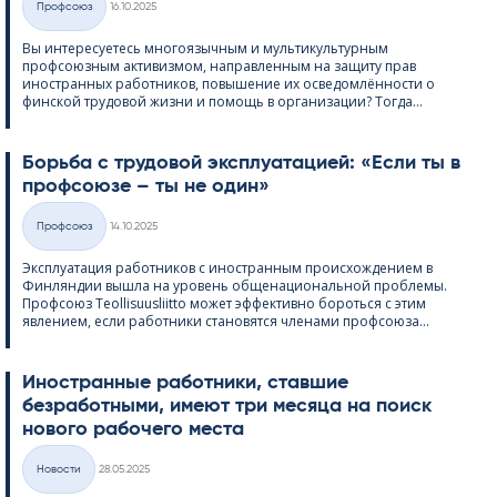
Профсоюз
16.10.2025
Категории
Вы интересуетесь многоязычным и мультикультурным
профсоюзным активизмом, направленным на защиту прав
иностранных работников, повышение их осведомлённости о
финской трудовой жизни и помощь в организации? Тогда...
Борьба с трудовой эксплуатацией: «Если ты в
профсоюзе – ты не один»
Kirjoitettu
Профсоюз
14.10.2025
Категории
Эксплуатация работников с иностранным происхождением в
Финляндии вышла на уровень общенациональной проблемы.
Профсоюз Teol­li­suus­liitto может эффективно бороться с этим
явлением, если работники становятся членами профсоюза...
Иностранные работники, ставшие
безработными, имеют три месяца на поиск
нового рабочего места
Kirjoitettu
Hовости
28.05.2025
Категории