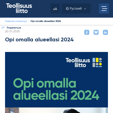
Skip
to
A
Русский
A
content
Главная страница
-
Opi omalla alueellasi 2024
Поделиться
Kirjoitettu
20.01.2025
Opi omalla alueellasi 2024