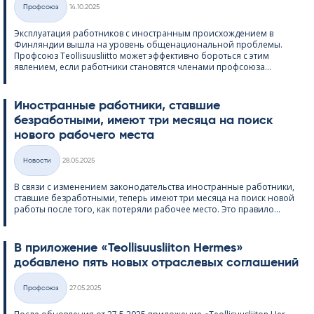
Профсоюз
14.10.2025
Категории
Эксплуатация работников с иностранным происхождением в
Финляндии вышла на уровень общенациональной проблемы.
Профсоюз Teol­li­suus­liitto может эффективно бороться с этим
явлением, если работники становятся членами профсоюза...
Иностранные работники, ставшие
безработными, имеют три месяца на поиск
нового рабочего места
Kirjoitettu
Hовости
28.05.2025
Категории
В связи с изменением законодательства иностранные работники,
ставшие безработными, теперь имеют три месяца на поиск новой
работы после того, как потеряли рабочее место. Это правило...
В приложение «Teol­li­suus­lii­ton Her­mes»
добавлено пять новых отраслевых соглашений
Kirjoitettu
Профсоюз
27.05.2025
Категории