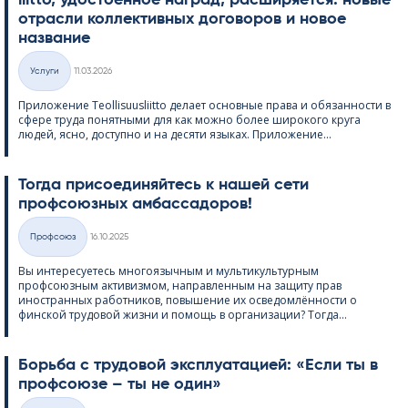
отрасли коллективных договоров и новое
название
Kirjoitettu
Услуги
11.03.2026
Категории
Приложение Teol­li­suus­liitto делает основные права и обязанности в
сфере труда понятными для как можно более широкого круга
людей, ясно, доступно и на десяти языках. Приложение...
Тогда присоединяйтесь к нашей сети
профсоюзных амбассадоров!
Kirjoitettu
Профсоюз
16.10.2025
Категории
Вы интересуетесь многоязычным и мультикультурным
профсоюзным активизмом, направленным на защиту прав
иностранных работников, повышение их осведомлённости о
финской трудовой жизни и помощь в организации? Тогда...
Борьба с трудовой эксплуатацией: «Если ты в
профсоюзе – ты не один»
Kirjoitettu