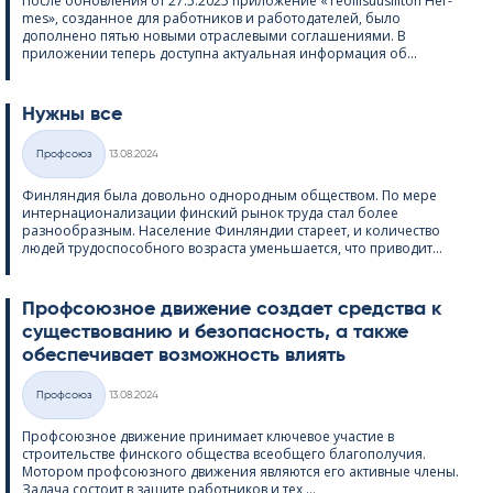
После обновления от 27.5.2025 приложение «Teol­li­suus­lii­ton Her­
mes», созданное для работников и работодателей, было
дополнено пятью новыми отраслевыми соглашениями. В
приложении теперь доступна актуальная информация об...
Нужны все
Kirjoitettu
Профсоюз
13.08.2024
Категории
Финляндия была довольно однородным обществом. По мере
интернационализации финский рынок труда стал более
разнообразным. Население Финляндии стареет, и количество
людей трудоспособного возраста уменьшается, что приводит...
Профсоюзное движение создает средства к
существованию и безопасность, а также
обеспечивает возможность влиять
Kirjoitettu
Профсоюз
13.08.2024
Категории
Профсоюзное движение принимает ключевое участие в
строительстве финского общества всеобщего благополучия.
Мотором профсоюзного движения являются его активные члены.
Задача состоит в защите работников и тех,...