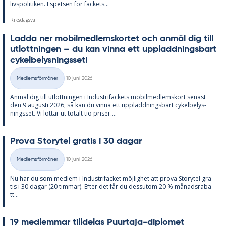
livs­po­li­ti­ken. I spet­sen för fac­kets...
Riksdagsval
Lad­da ner mo­bil­med­lems­kor­tet och an­mäl dig till
ut­lott­ning­en – du kan vin­na ett upp­ladd­nings­bart
cy­kel­be­lys­nings­set!
Skriven
Medlemsförmåner
10 juni 2026
Kategorier
An­mäl dig till ut­lott­ning­en i In­du­stri­fac­kets mo­bil­med­lems­kort se­nast
den 9 au­gusti 2026, så kan du vin­na ett upp­ladd­nings­bart cy­kel­be­lys­
nings­set. Vi lot­tar ut to­talt tio pri­ser....
Prova Sto­ry­tel gra­tis i 30 da­gar
Skriven
Medlemsförmåner
10 juni 2026
Kategorier
Nu har du som med­lem i In­du­stri­fac­ket möj­lig­het att prova Sto­ry­tel gra­
tis i 30 da­gar (20 tim­mar). Ef­ter det får du dess­utom 20 % må­nads­ra­ba­
tt...
19 med­lem­mar till­de­las Pu­ur­ta­ja-di­plo­met