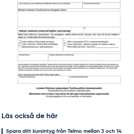
Läs också de här
Spa­ra ditt kursin­tyg från Tel­mo mel­lan 3 och 14