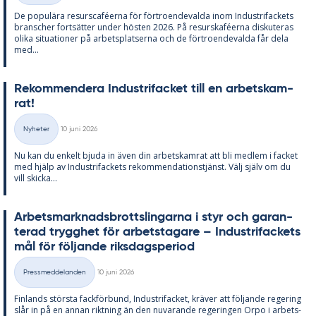
De po­pu­lä­ra re­surscafé­er­na för för­tro­en­de­val­da inom In­du­stri­fac­kets
branscher fort­sät­ter un­der hös­ten 2026. På re­surskafé­er­na dis­ku­te­ras
oli­ka si­tu­a­tio­ner på ar­bets­plat­ser­na och de för­tro­en­de­val­da får dela
med...
Re­kom­men­de­ra In­du­stri­fac­ket till en ar­bets­kam­
rat!
Skriven
Nyheter
10 juni 2026
Kategorier
Nu kan du en­kelt bju­da in även din ar­bets­kam­rat att bli med­lem i fac­ket
med hjälp av In­du­stri­fac­kets re­kom­men­da­tions­tjänst. Välj själv om du
vill skic­ka...
Ar­bets­mark­nads­brotts­ling­ar­na i styr och ga­ran­
te­rad trygg­het för ar­bets­ta­ga­re – In­du­stri­fac­kets
mål för föl­jan­de riks­dags­pe­ri­od
Skriven
Pressmeddelanden
10 juni 2026
Kategorier
Fin­lan­ds störs­ta fack­för­bund, In­du­stri­fac­ket, krä­ver att föl­jan­de re­ge­ring
slår in på en an­nan rikt­ning än den nu­va­ran­de re­ge­ring­en Orpo i ar­bets­