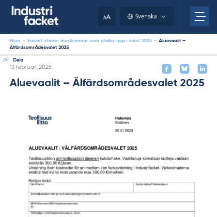
Skip
to
A
Svenska
A
content
Hem
-
Facket stöder medlemmar som ställer upp i valet 2025
-
Aluevaalit –
Älfärdsområdesvalet 2025
Dela
Skriven
13 februari 2025
Aluevaalit – Älfärdsområdesvalet 2025