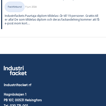
Skriven
Fackförbund
9 juni 2026
Kategorier
In­du­stri­fac­kets Pu­ur­ta­ja-diplom till­de­las i år till 19 per­so­ner. Grat­tis till
er alla! De som till­de­las diplom och de­ras fackav­del­ning kom­mer att få
e-post inom kort....
Industrifacket rf
Hagnäskajen 1
PB 107, 00531 Helsingfors
Tel.
020 774 001