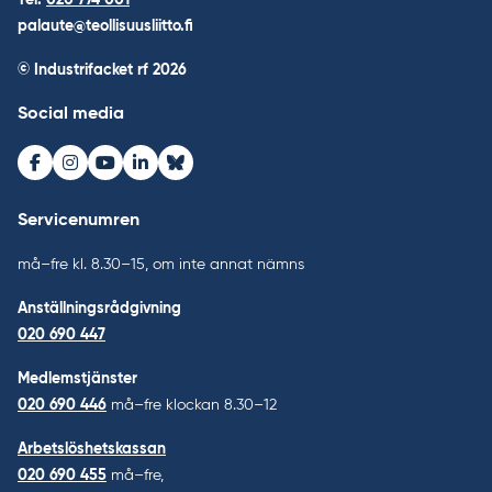
palaute@teollisuusliitto.fi
© Industrifacket rf
2026
Social media
Facebook
Instagram
Youtube
LinkedIn
Bluesky
Servicenumren
må–fre kl. 8.30–15, om inte annat nämns
Anställningsrådgivning
020 690 447
Medlemstjänster
020 690 446
må–fre klockan 8.30–12
Arbetslöshetskassan
020 690 455
må–fre,