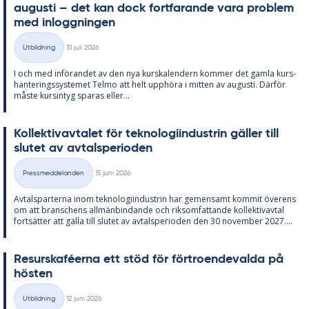
au­gusti – det kan dock fort­fa­ran­de vara pro­blem
med in­logg­ning­en
Skriven
Utbildning
31 juli 2026
Kategorier
I och med in­fö­ran­det av den nya kurska­len­dern kom­mer det gam­la kurs­
han­te­rings­sy­ste­met Tel­mo att helt upp­hö­ra i mit­ten av au­gusti. Där­för
mås­te kursin­tyg spa­ras el­ler...
Kol­lek­tivav­ta­let för tek­no­lo­gi­in­du­strin gäl­ler till
slu­tet av av­tal­s­pe­ri­o­den
Skriven
Pressmeddelanden
15 juni 2026
Kategorier
Av­tals­par­ter­na inom tek­no­lo­gi­in­du­strin har ge­men­samt kom­mit över­ens
om att bran­schens all­män­bin­dan­de och riksom­fat­tan­de kol­lek­tivav­tal
fort­sät­ter att gäl­la till slu­tet av av­tal­s­pe­ri­o­den den 30 no­vem­ber 2027....
Re­surskafé­er­na ett stöd för för­tro­en­de­val­da på
hös­ten
Skriven
Utbildning
12 juni 2026
Kategorier