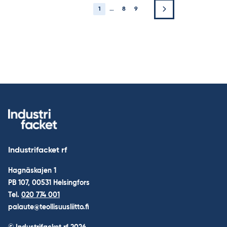
1
…
8
9
Industrifacket rf
Hagnäskajen 1
PB 107, 00531 Helsingfors
Tel.
020 774 001
palaute@teollisuusliitto.fi