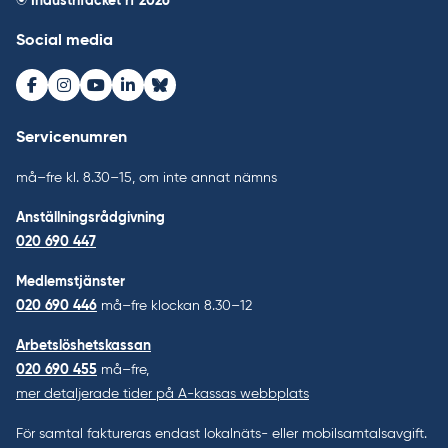
© Industrifacket rf
2026
Social media
Facebook
Instagram
Youtube
LinkedIn
Bluesky
Servicenumren
må–fre kl. 8.30–15, om inte annat nämns
Anställningsrådgivning
020 690 447
Medlemstjänster
020 690 446
må–fre klockan 8.30–12
Arbetslöshetskassan
020 690 455
må–fre,
mer detaljerade tider på A-kassas webbplats
För samtal faktureras endast lokalnäts- eller mobilsamtalsavgift.