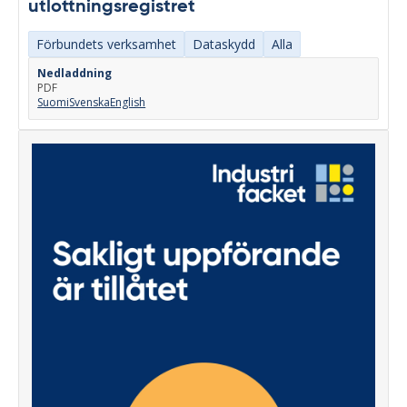
utlottningsregistret
Förbundets verksamhet
Dataskydd
Alla
Nedladdning
PDF
Suomi
Svenska
English