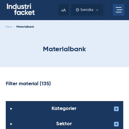
Skip
to
A
Svenska
A
content
Hem
-
Materialbank
Materialbank
Filter material (135)
Kategorier
Sektor