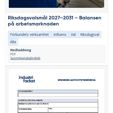
Riksdagsvalsmål 2027–2031 – Balansen
på arbetsmarknaden
Förbundets verksamhet
Influens
Val
Riksdagsval
Alla
Nedladdning
PDF
Suomi
Svenska
English