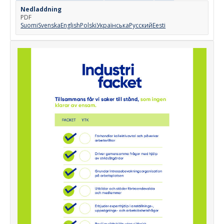
Nedladdning
PDF
Suomi
Svenska
English
Polski
Українська
Русский
Eesti