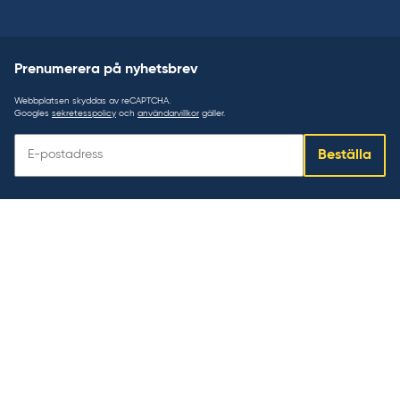
Prenumerera på nyhetsbrev
Webbplatsen skyddas av reCAPTCHA.
Googles
sekretesspolicy
och
användarvillkor
gäller.
Prenumerera
Beställa
på
nyhetsbrev: