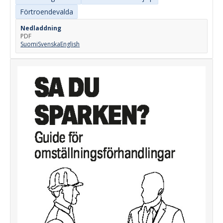
Förtroendevalda
Nedladdning
PDF
Suomi
Svenska
English