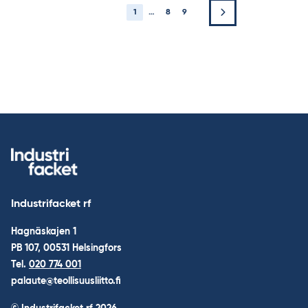
1
…
8
9
Industrifacket rf
Hagnäskajen 1
PB 107, 00531 Helsingfors
Tel.
020 774 001
palaute@teollisuusliitto.fi