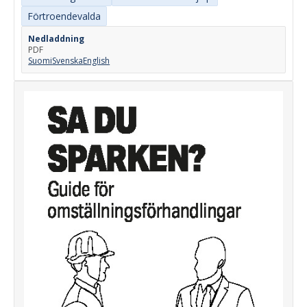
Förtroendevalda
Nedladdning
PDF
Suomi
Svenska
English