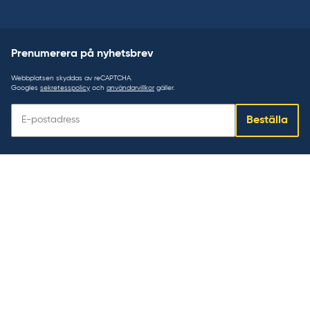
Prenumerera på nyhetsbrev
Webbplatsen skyddas av reCAPTCHA.
Googles
sekretesspolicy
och
användarvillkor
gäller.
Prenumerera
Beställa
på
nyhetsbrev: