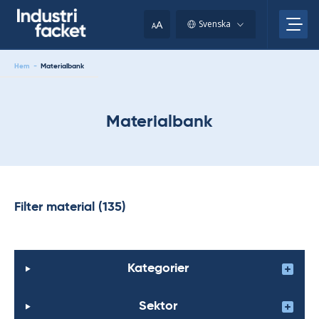
Skip
to
A
Svenska
A
content
Hem
-
Materialbank
Materialbank
Filter material (135)
Kategorier
Sektor