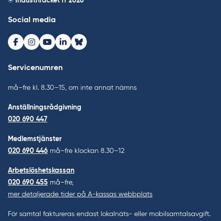
© Industrifacket rf
2026
Social media
Facebook
Instagram
Youtube
LinkedIn
Bluesky
Servicenumren
må–fre kl. 8.30–15, om inte annat nämns
Anställningsrådgivning
020 690 447
Medlemstjänster
020 690 446
må–fre klockan 8.30–12
Arbetslöshetskassan
020 690 455
må–fre,
mer detaljerade tider på A-kassas webbplats
För samtal faktureras endast lokalnäts- eller mobilsamtalsavgift.