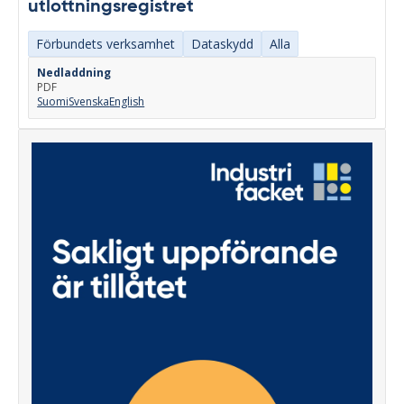
utlottningsregistret
Förbundets verksamhet
Dataskydd
Alla
Nedladdning
PDF
Suomi
Svenska
English