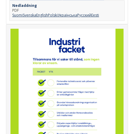
Nedladdning
PDF
Suomi
Svenska
English
Polski
Українська
Русский
Eesti