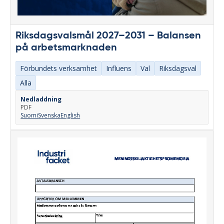
Riksdagsvalsmål 2027–2031 – Balansen
på arbetsmarknaden
Förbundets verksamhet
Influens
Val
Riksdagsval
Alla
Nedladdning
PDF
Suomi
Svenska
English