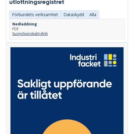
utlottningsregistret
Förbundets verksamhet
Dataskydd
Alla
Nedladdning
PDF
Suomi
Svenska
English