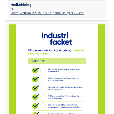
Nedladdning
PDF
Suomi
Svenska
English
Polski
Українська
Русский
Eesti