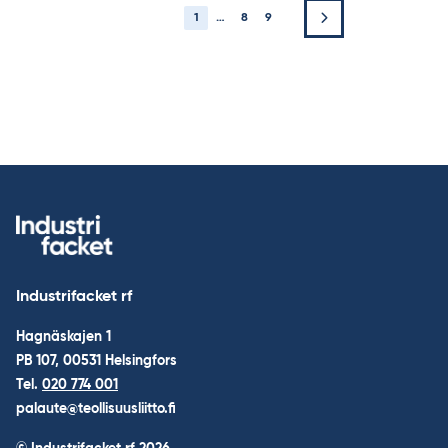
1
…
8
9
Industrifacket rf
Hagnäskajen 1
PB 107, 00531 Helsingfors
Tel.
020 774 001
palaute@teollisuusliitto.fi