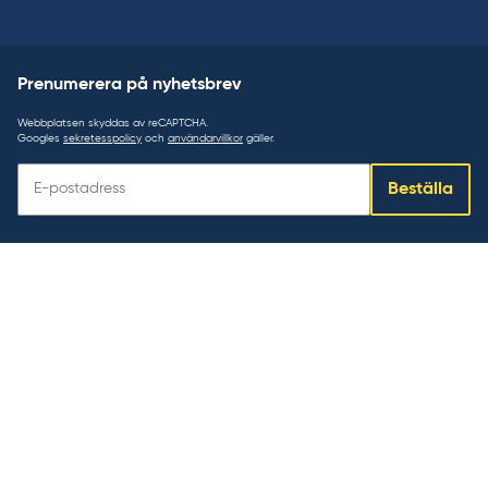
Prenumerera på nyhetsbrev
Webbplatsen skyddas av reCAPTCHA.
Googles
sekretesspolicy
och
användarvillkor
gäller.
Prenumerera
Beställa
på
nyhetsbrev: