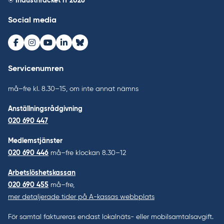
© Industrifacket rf
2026
Social media
Facebook
Instagram
Youtube
LinkedIn
Bluesky
Servicenumren
må–fre kl. 8.30–15, om inte annat nämns
Anställningsrådgivning
020 690 447
Medlemstjänster
020 690 446
må–fre klockan 8.30–12
Arbetslöshetskassan
020 690 455
må–fre,
mer detaljerade tider på A-kassas webbplats
För samtal faktureras endast lokalnäts- eller mobilsamtalsavgift.