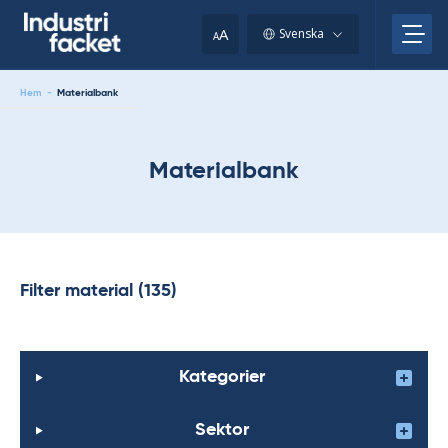
Skip
to
A
Svenska
A
content
Hem
-
Materialbank
Materialbank
Filter material (135)
Kategorier
Sektor