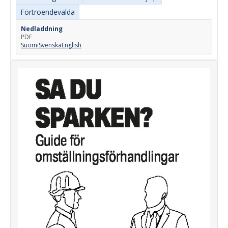
Förtroendevalda
Nedladdning
PDF
Suomi
Svenska
English