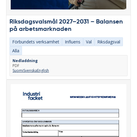
Riksdagsvalsmål 2027–2031 – Balansen
på arbetsmarknaden
Förbundets verksamhet
Influens
Val
Riksdagsval
Alla
Nedladdning
PDF
Suomi
Svenska
English